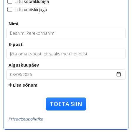
Liitu sõbraklubiga
Liitu uudiskirjaga
Nimi
E-post
Alguskuupäev
Lisa sõnum
TOETA SIIN
Privaatsuspoliitika