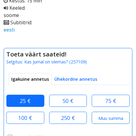
Kestus: 15 min
Keeled:
soome
Subtiitrid:
eesti
Toeta väärt saateid!
Selgitus:
Kas Jumal on olemas?
(
257109
)
Igakuine annetus
Ühekordne annetus
25 €
50 €
75 €
100 €
250 €