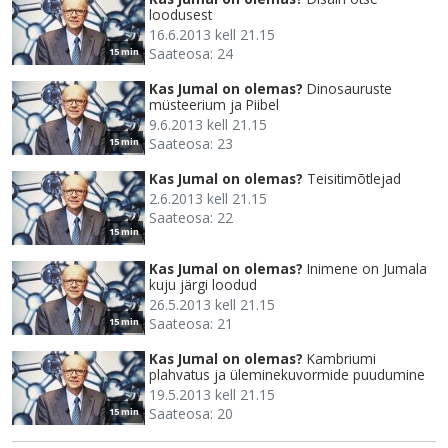
loodusest
16.6.2013 kell 21.15
Saateosa: 24
15 min
Kas Jumal on olemas?
Dinosauruste
müsteerium ja Piibel
9.6.2013 kell 21.15
Saateosa: 23
15 min
Kas Jumal on olemas?
Teisitimõtlejad
2.6.2013 kell 21.15
Saateosa: 22
15 min
Kas Jumal on olemas?
Inimene on Jumala
kuju järgi loodud
26.5.2013 kell 21.15
Saateosa: 21
15 min
Kas Jumal on olemas?
Kambriumi
plahvatus ja üleminekuvormide puudumine
19.5.2013 kell 21.15
Saateosa: 20
15 min