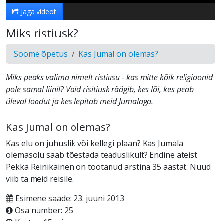
Jaga videot
Miks ristiusk?
Soome õpetus
Kas Jumal on olemas?
Miks peaks valima nimelt ristiusu - kas mitte kõik religioonid
pole samal liinil? Vaid risitiusk räägib, kes lõi, kes peab
üleval loodut ja kes lepitab meid Jumalaga.
Kas Jumal on olemas?
Kas elu on juhuslik või kellegi plaan? Kas Jumala
olemasolu saab tõestada teaduslikult? Endine ateist
Pekka Reinikainen on töötanud arstina 35 aastat. Nüüd
viib ta meid reisile.
Esimene saade: 23. juuni 2013
Osa number: 25