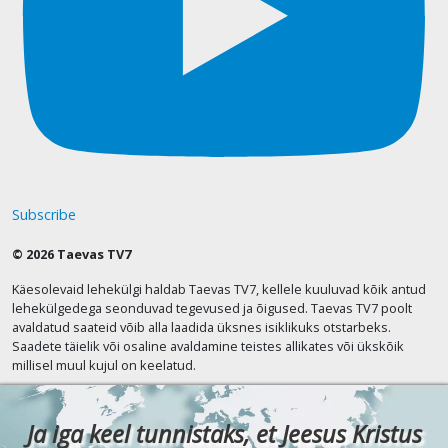
Subscribe
© 2026 Taevas TV7
Käesolevaid lehekülgi haldab Taevas TV7, kellele kuuluvad kõik antud
lehekülgedega seonduvad tegevused ja õigused. Taevas TV7 poolt
avaldatud saateid võib alla laadida üksnes isiklikuks otstarbeks.
Saadete täielik või osaline avaldamine teistes allikates või ükskõik
millisel muul kujul on keelatud.
Ja iga keel tunnistaks, et Jeesus Kristus