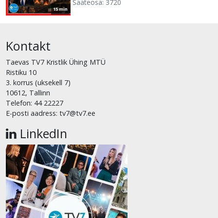
Saateosa: 3720
15 min
Kontakt
Taevas TV7 Kristlik Ühing MTÜ
Ristiku 10
3. korrus (uksekell 7)
10612, Tallinn
Telefon: 44 22227
E-posti aadress: tv7@tv7.ee
LinkedIn