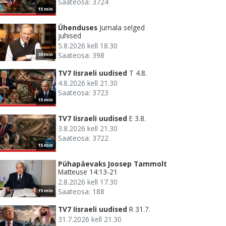
Saateosa: 3724
15 min
Ühenduses
Jumala selged
juhised
5.8.2026 kell 18.30
Saateosa: 398
30 min
TV7 Iisraeli uudised
T 4.8.
4.8.2026 kell 21.30
Saateosa: 3723
15 min
TV7 Iisraeli uudised
E 3.8.
3.8.2026 kell 21.30
Saateosa: 3722
15 min
Pühapäevaks Joosep Tammolt
Matteuse 14:13-21
2.8.2026 kell 17.30
Saateosa: 188
15 min
TV7 Iisraeli uudised
R 31.7.
31.7.2026 kell 21.30