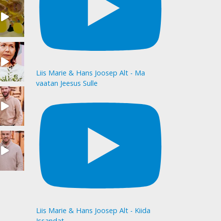
Liis Marie & Hans Joosep Alt - Ma
vaatan Jeesus Sulle
Liis Marie & Hans Joosep Alt - Kiida
Issandat