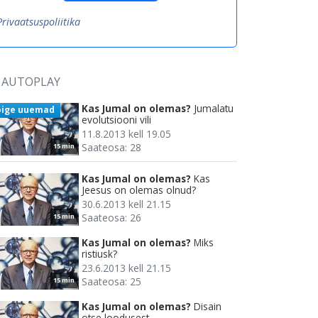
Privaatsuspoliitika
AUTOPLAY
Kas Jumal on olemas?
Jumalatu
õige uuemad
evolutsiooni vili
11.8.2013 kell 19.05
Saateosa: 28
15 min
Kas Jumal on olemas?
Kas
Jeesus on olemas olnud?
30.6.2013 kell 21.15
Saateosa: 26
15 min
Kas Jumal on olemas?
Miks
ristiusk?
23.6.2013 kell 21.15
Saateosa: 25
15 min
Kas Jumal on olemas?
Disain
otse loodusest