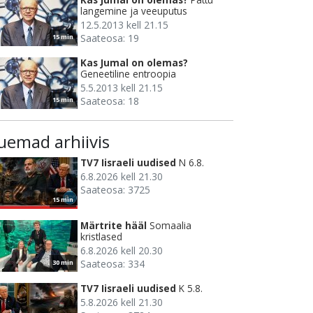
langemine ja veeuputus
12.5.2013 kell 21.15
Saateosa: 19
15 min
Kas Jumal on olemas?
Geneetiline entroopia
5.5.2013 kell 21.15
Saateosa: 18
15 min
uemad arhiivis
TV7 Iisraeli uudised
N 6.8.
6.8.2026 kell 21.30
Saateosa: 3725
15 min
Märtrite hääl
Somaalia
kristlased
6.8.2026 kell 20.30
Saateosa: 334
30 min
TV7 Iisraeli uudised
K 5.8.
5.8.2026 kell 21.30