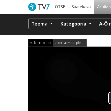
OTSE
Saatekava
Arhiiv
Teema
Kategooria
A-Ö 
Vaikimisi pleier
Alternatiivsed pleier