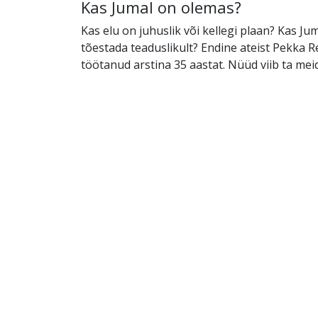
Kas Jumal on olemas?
Kas elu on juhuslik või kellegi plaan? Kas J
tõestada teaduslikult? Endine ateist Pekka R
töötanud arstina 35 aastat. Nüüd viib ta meid 