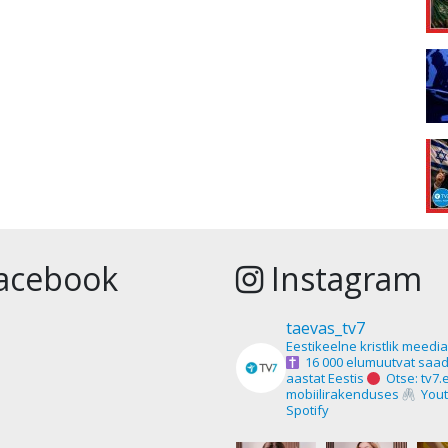
acebook
Instagram
taevas_tv7
Eestikeelne kristlik meedi
16 000 elumuutvat saad
aastat Eestis
Otse: tv7.
mobiilirakenduses
Yout
Spotify