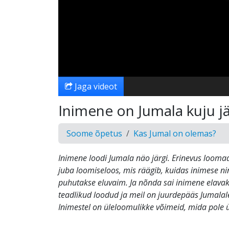
Jaga videot
Inimene on Jumala kuju j
Soome õpetus
Kas Jumal on olemas?
Inimene loodi Jumala näo järgi. Erinevus looma
juba loomiseloos, mis räägib, kuidas inimese 
puhutakse eluvaim. Ja nõnda sai inimene elava
teadlikud loodud ja meil on juurdepääs Jumalal
Inimestel on üleloomulikke võimeid, mida pole 