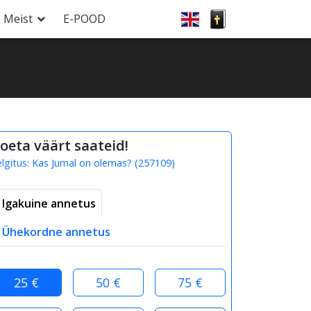
Meist
E-POOD
oeta väärt saateid!
elgitus:
Kas Jumal on olemas?
(
257109
)
Igakuine annetus
Ühekordne annetus
25 €
50 €
75 €