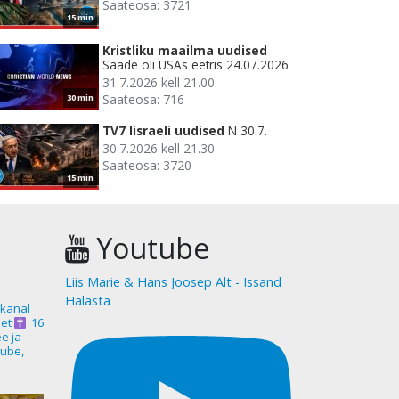
Saateosa: 3721
15 min
Kristliku maailma uudised
Saade oli USAs eetris 24.07.2026
31.7.2026 kell 21.00
Saateosa: 716
30 min
TV7 Iisraeli uudised
N 30.7.
30.7.2026 kell 21.30
Saateosa: 3720
15 min
Youtube
Liis Marie & Hans Joosep Alt - Issand
Halasta
akanal
et
16
ee ja
ube,