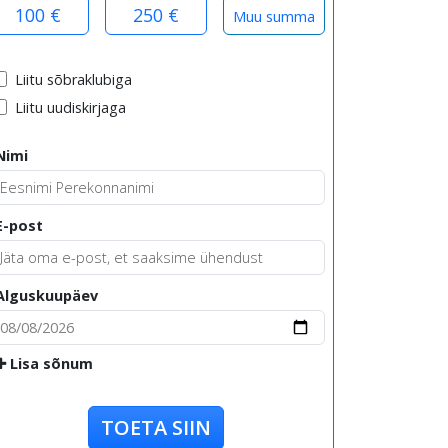
100 €
250 €
Liitu sõbraklubiga
Liitu uudiskirjaga
Nimi
E-post
Alguskuupäev
Lisa sõnum
TOETA SIIN