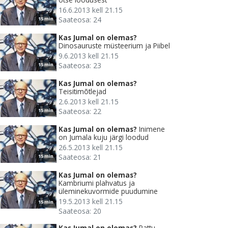
16.6.2013 kell 21.15
Saateosa: 24
15 min
Kas Jumal on olemas?
Dinosauruste müsteerium ja Piibel
9.6.2013 kell 21.15
Saateosa: 23
15 min
Kas Jumal on olemas?
Teisitimõtlejad
2.6.2013 kell 21.15
Saateosa: 22
15 min
Kas Jumal on olemas?
Inimene
on Jumala kuju järgi loodud
26.5.2013 kell 21.15
Saateosa: 21
15 min
Kas Jumal on olemas?
Kambriumi plahvatus ja
üleminekuvormide puudumine
19.5.2013 kell 21.15
15 min
Saateosa: 20
Kas Jumal on olemas?
Pattu