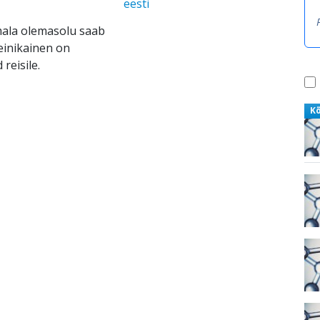
eesti
umala olemasolu saab
einikainen on
reisile.
K