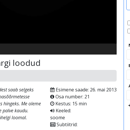
video
ärgi loodud
dest saab selgeks
Esimene saade: 26. mai 2013
ninasõõrmetesse
Osa number: 21
ks hingeks. Me oleme
Kestus: 15 min
e palve kaudu.
Keeled:
ühelgi loomal.
soome
Subtiitrid: