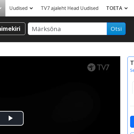
Uudised
TV7 ajaleht Head Uudised
TOETA
nimekiri
Otsi
T
S
Esita