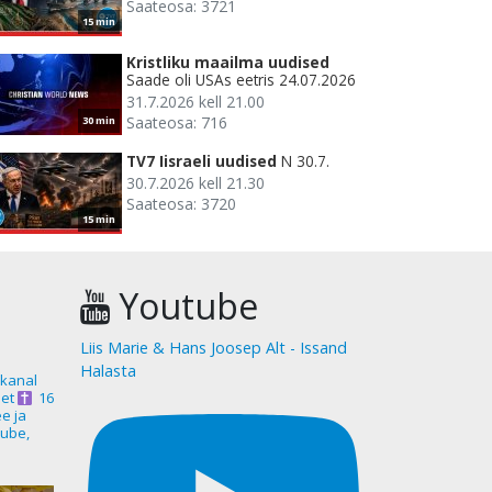
Saateosa: 3721
15 min
Kristliku maailma uudised
Saade oli USAs eetris 24.07.2026
31.7.2026 kell 21.00
Saateosa: 716
30 min
TV7 Iisraeli uudised
N 30.7.
30.7.2026 kell 21.30
Saateosa: 3720
15 min
Youtube
Liis Marie & Hans Joosep Alt - Issand
Halasta
akanal
et
16
ee ja
ube,