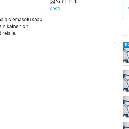
Subtiitrid:
eesti
umala olemasolu saab
einikainen on
reisile.
K