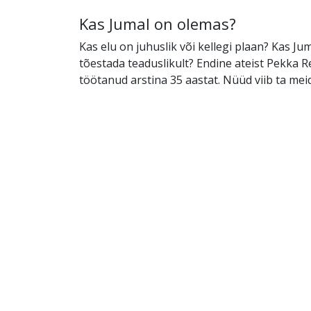
Kas Jumal on olemas?
Kas elu on juhuslik või kellegi plaan? Kas J
tõestada teaduslikult? Endine ateist Pekka R
töötanud arstina 35 aastat. Nüüd viib ta meid 