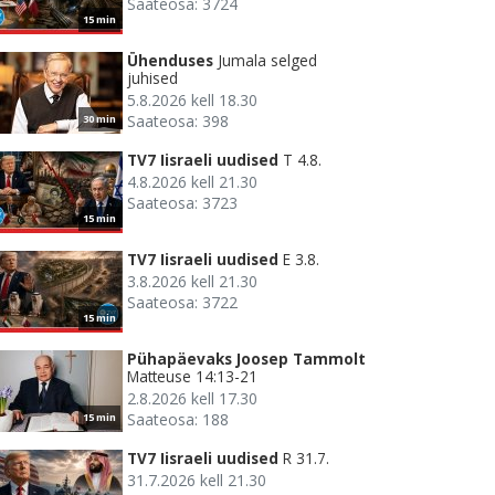
Saateosa: 3724
15 min
Ühenduses
Jumala selged
juhised
5.8.2026 kell 18.30
Saateosa: 398
30 min
TV7 Iisraeli uudised
T 4.8.
4.8.2026 kell 21.30
Saateosa: 3723
15 min
TV7 Iisraeli uudised
E 3.8.
3.8.2026 kell 21.30
Saateosa: 3722
15 min
Pühapäevaks Joosep Tammolt
Matteuse 14:13-21
2.8.2026 kell 17.30
Saateosa: 188
15 min
TV7 Iisraeli uudised
R 31.7.
31.7.2026 kell 21.30