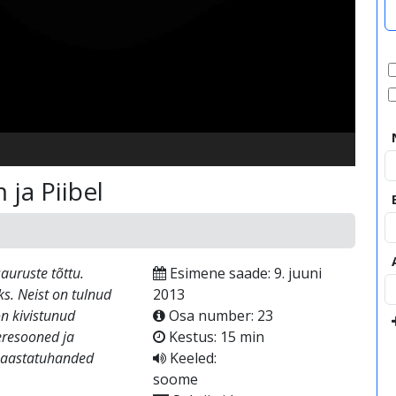
video
ja Piibel
auruste tõttu.
Esimene saade: 9. juuni
s. Neist on tulnud
2013
n kivistunud
Osa number: 23
eresooned ja
Kestus: 15 min
d aastatuhanded
Keeled:
soome