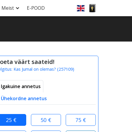
Meist
E-POOD
oeta väärt saateid!
elgitus:
Kas Jumal on olemas?
(
257109
)
Igakuine annetus
Ühekordne annetus
25 €
50 €
75 €