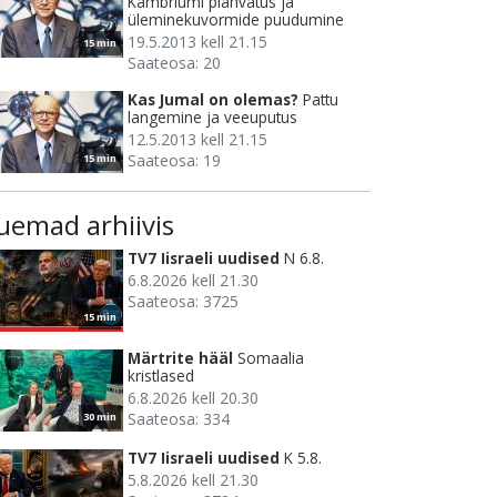
Kambriumi plahvatus ja
üleminekuvormide puudumine
19.5.2013 kell 21.15
15 min
Saateosa: 20
Kas Jumal on olemas?
Pattu
langemine ja veeuputus
12.5.2013 kell 21.15
Saateosa: 19
15 min
uemad arhiivis
TV7 Iisraeli uudised
N 6.8.
6.8.2026 kell 21.30
Saateosa: 3725
15 min
Märtrite hääl
Somaalia
kristlased
6.8.2026 kell 20.30
Saateosa: 334
30 min
TV7 Iisraeli uudised
K 5.8.
5.8.2026 kell 21.30