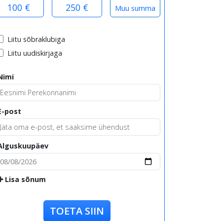
100 €
250 €
Liitu sõbraklubiga
Liitu uudiskirjaga
Nimi
E-post
Alguskuupäev
Lisa sõnum
TOETA SIIN