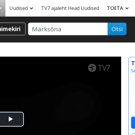
Uudised
TV7 ajaleht Head Uudised
TOETA
nimekiri
Otsi
T
S
Esita