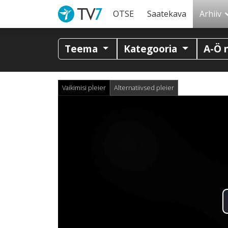
OTSE
Saatekava
Arhiiv
Teema
Kategooria
A-Ö 
Vaikimisi pleier
Alternatiivsed pleier