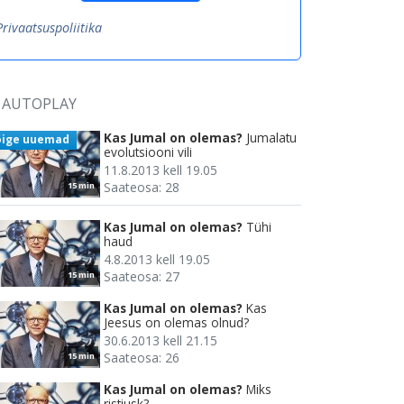
Privaatsuspoliitika
AUTOPLAY
Kas Jumal on olemas?
Jumalatu
õige uuemad
evolutsiooni vili
11.8.2013 kell 19.05
Saateosa: 28
15 min
Kas Jumal on olemas?
Tühi
haud
4.8.2013 kell 19.05
Saateosa: 27
15 min
Kas Jumal on olemas?
Kas
Jeesus on olemas olnud?
30.6.2013 kell 21.15
Saateosa: 26
15 min
Kas Jumal on olemas?
Miks
ristiusk?