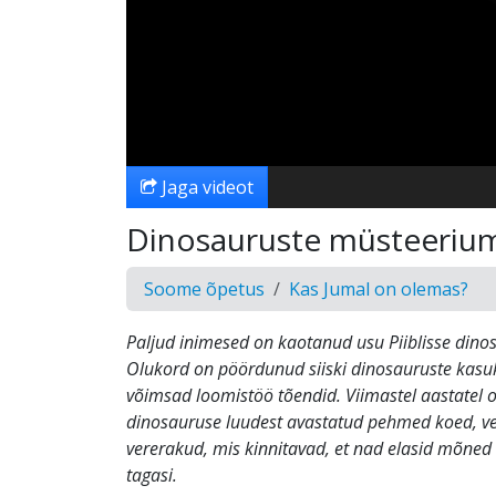
Jaga videot
Dinosauruste müsteerium 
Soome õpetus
Kas Jumal on olemas?
Paljud inimesed on kaotanud usu Piiblisse dinos
Olukord on pöördunud siiski dinosauruste kasuk
võimsad loomistöö tõendid. Viimastel aastatel o
dinosauruse luudest avastatud pehmed koed, v
vererakud, mis kinnitavad, et nad elasid mõne
tagasi.