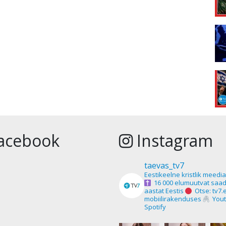
acebook
Instagram
taevas_tv7
Eestikeelne kristlik meedi
16 000 elumuutvat saad
aastat Eestis
Otse: tv7.
mobiilirakenduses
Yout
Spotify