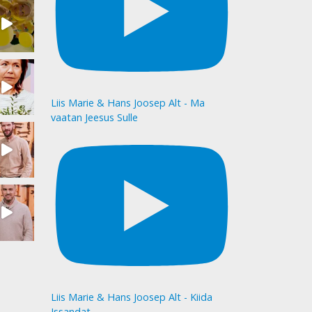
Liis Marie & Hans Joosep Alt - Ma
vaatan Jeesus Sulle
Liis Marie & Hans Joosep Alt - Kiida
Issandat