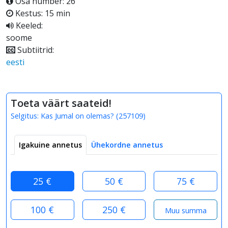
Osa number: 26
Kestus: 15 min
Keeled:
soome
Subtiitrid:
eesti
Toeta väärt saateid!
Selgitus:
Kas Jumal on olemas?
(
257109
)
Igakuine annetus
Ühekordne annetus
25 €
50 €
75 €
100 €
250 €