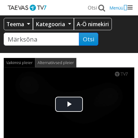
Menüü
Teema
Kategooria
A-Ö nimekiri
Otsi
Vaikimisi pleier
Alternatiivsed pleier
Esita
video