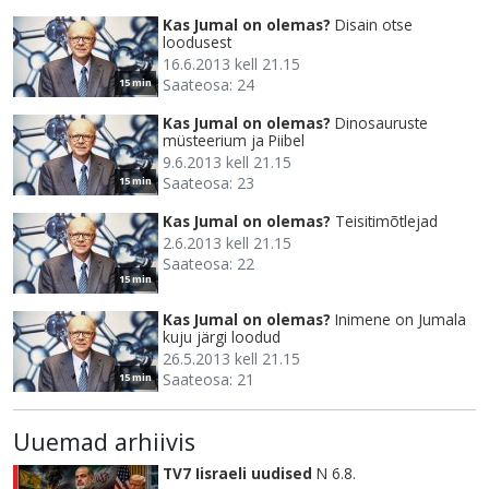
Kas Jumal on olemas?
Disain otse
loodusest
16.6.2013 kell 21.15
Saateosa: 24
15 min
Kas Jumal on olemas?
Dinosauruste
müsteerium ja Piibel
9.6.2013 kell 21.15
Saateosa: 23
15 min
Kas Jumal on olemas?
Teisitimõtlejad
2.6.2013 kell 21.15
Saateosa: 22
15 min
Kas Jumal on olemas?
Inimene on Jumala
kuju järgi loodud
26.5.2013 kell 21.15
Saateosa: 21
15 min
Uuemad arhiivis
TV7 Iisraeli uudised
N 6.8.