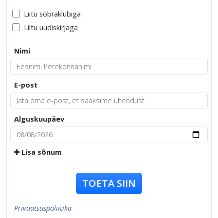
Liitu sõbraklubiga
Liitu uudiskirjaga
Nimi
E-post
Alguskuupäev
Lisa sõnum
TOETA SIIN
Privaatsuspoliitika