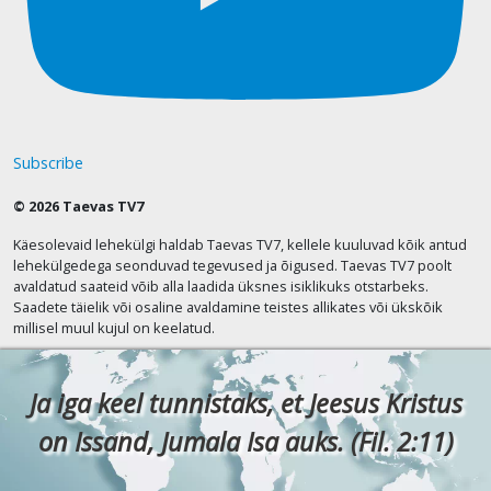
Subscribe
© 2026 Taevas TV7
Käesolevaid lehekülgi haldab Taevas TV7, kellele kuuluvad kõik antud
lehekülgedega seonduvad tegevused ja õigused. Taevas TV7 poolt
avaldatud saateid võib alla laadida üksnes isiklikuks otstarbeks.
Saadete täielik või osaline avaldamine teistes allikates või ükskõik
millisel muul kujul on keelatud.
Ja iga keel tunnistaks, et Jeesus Kristus
on Issand, Jumala Isa auks. (Fil. 2:11)