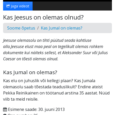
Jaga videot
Kas Jeesus on olemas olnud?
Soome õpetus
Kas Jumal on olemas?
Jeesuse olemasolu on tihti püütud seada kahtluse
alla.Jeesuse elust maa peal on tegelikult olemas rohkem
dokumente kui näiteks sellest, et Aleksander Suur või Julius
Caesar on tõesti olemas olnud.
Kas Jumal on olemas?
Kas elu on juhuslik või kellegi plaan? Kas Jumala
olemasolu saab tõestada teaduslikult? Endine ateist
Pekka Reinikainen on töötanud arstina 35 aastat. Nüüd
viib ta meid reisile.
Esimene saade: 30. juuni 2013