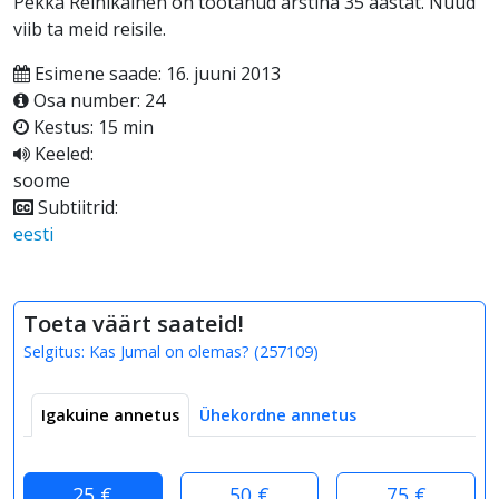
Pekka Reinikainen on töötanud arstina 35 aastat. Nüüd
viib ta meid reisile.
Esimene saade: 16. juuni 2013
Osa number: 24
Kestus: 15 min
Keeled:
soome
Subtiitrid:
eesti
Toeta väärt saateid!
Selgitus:
Kas Jumal on olemas?
(
257109
)
Igakuine annetus
Ühekordne annetus
25 €
50 €
75 €