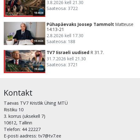
3.8.2026 kell 21.30
Saateosa: 3722
15 min
Pühapäevaks Joosep Tammolt
Matteuse
14:13-21
2.8.2026 kell 17.30
Saateosa: 188
15 min
TV7 Iisraeli uudised
R 31.7.
31.7.2026 kell 21.30
Saateosa: 3721
15 min
Kontakt
Taevas TV7 Kristlik Ühing MTÜ
Ristiku 10
3. korrus (uksekell 7)
10612, Tallinn
Telefon: 44 22227
E-posti aadress: tv7@tv7.ee