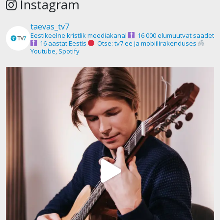
Instagram
taevas_tv7
Eestikeelne kristlik meediakanal
16 000 elumuutvat saadet
16 aastat Eestis
Otse: tv7.ee ja mobiilirakenduses
Youtube, Spotify