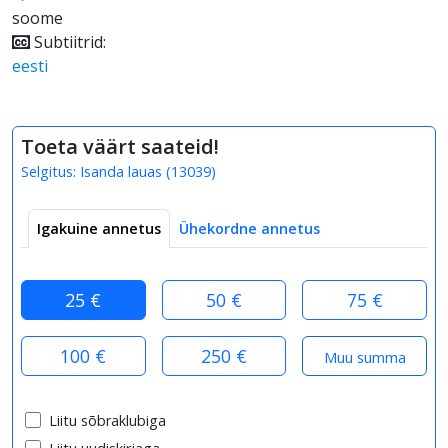
soome
Subtiitrid:
eesti
Toeta väärt saateid!
Selgitus:
Isanda lauas
(
13039
)
Igakuine annetus
Ühekordne annetus
25 €
50 €
75 €
100 €
250 €
Liitu sõbraklubiga