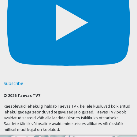
Subscribe
© 2026 Taevas TV7
Käesolevaid lehekülgi haldab Taevas TV7, kellele kuuluvad kõik antud
lehekülgedega seonduvad tegevused ja õigused. Taevas TV7 poolt
avaldatud saateid võib alla laadida üksnes isiklikuks otstarbeks.
Saadete täielik või osaline avaldamine teistes allikates või ükskõik
millisel muul kujul on keelatud.