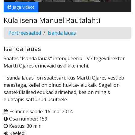
Jaga videot
Külalisena Manuel Rautalahti
Portreesaated
Isanda lauas
Isanda lauas
Saates "Isanda lauas" intervjueerib TV7 tegevdirektor
Martti Ojares erinevaid usklikke mehi.
"Isanda lauas" on saatesari, kus Martti Ojares vestleb
meestega, kellel on olnud huvitav elukäik. Sageli on
saatekülalised edukad ärimehed, kes on mingis
eluetapis sattunud usuteele.
Esimene saade: 16. mai 2014
Osa number: 159
Kestus: 30 min
Keeled: