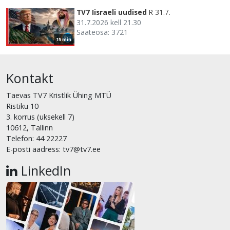
TV7 Iisraeli uudised
R 31.7.
31.7.2026 kell 21.30
Saateosa: 3721
15 min
Kontakt
Taevas TV7 Kristlik Ühing MTÜ
Ristiku 10
3. korrus (uksekell 7)
10612, Tallinn
Telefon: 44 22227
E-posti aadress: tv7@tv7.ee
LinkedIn