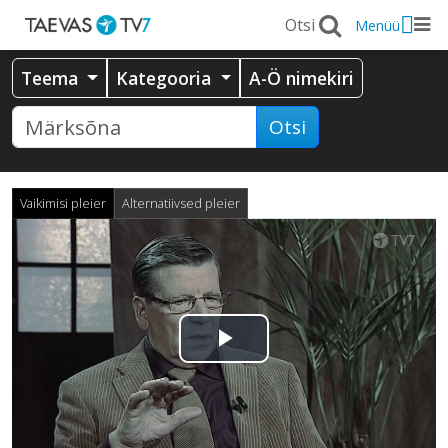
Menüü
Teema
Kategooria
A-Ö nimekiri
Otsi
Vaikimisi pleier
Alternatiivsed pleier
Esita
video