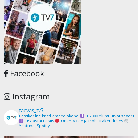
Facebook
Instagram
taevas_tv7
Eestikeelne kristlik meediakanal
16 000 elumuutvat saadet
16 aastat Eestis
Otse: tv7.ee ja mobiilirakenduses
Youtube, Spotify