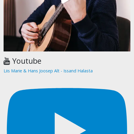
Youtube
Liis Marie & Hans Joosep Alt - Issand Halasta