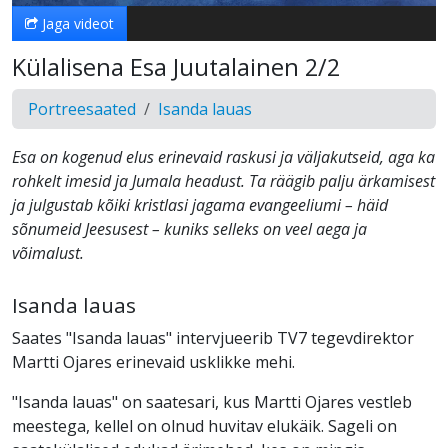
Jaga videot
Külalisena Esa Juutalainen 2/2
Portreesaated
Isanda lauas
Esa on kogenud elus erinevaid raskusi ja väljakutseid, aga ka
rohkelt imesid ja Jumala headust. Ta räägib palju ärkamisest
ja julgustab kõiki kristlasi jagama evangeeliumi – häid
sõnumeid Jeesusest – kuniks selleks on veel aega ja
võimalust.
Isanda lauas
Saates "Isanda lauas" intervjueerib TV7 tegevdirektor
Martti Ojares erinevaid usklikke mehi.
"Isanda lauas" on saatesari, kus Martti Ojares vestleb
meestega, kellel on olnud huvitav elukäik. Sageli on