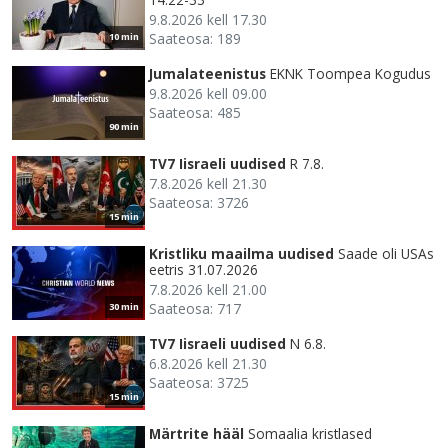
9.8.2026 kell 17.30
Saateosa: 189
10 min
Jumalateenistus
EKNK Toompea Kogudus
9.8.2026 kell 09.00
Saateosa: 485
90 min
TV7 Iisraeli uudised
R 7.8.
7.8.2026 kell 21.30
Saateosa: 3726
15 min
Kristliku maailma uudised
Saade oli USAs
eetris 31.07.2026
7.8.2026 kell 21.00
Saateosa: 717
30 min
TV7 Iisraeli uudised
N 6.8.
6.8.2026 kell 21.30
Saateosa: 3725
15 min
Märtrite hääl
Somaalia kristlased