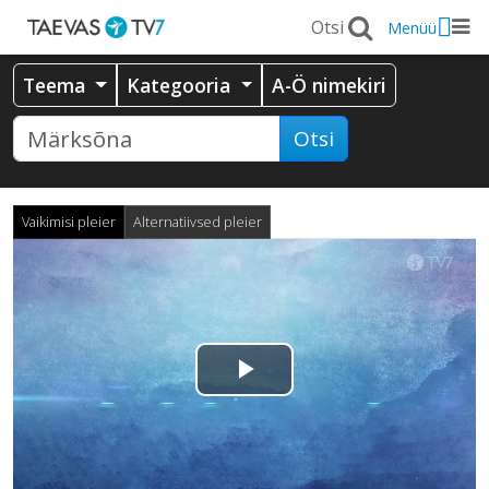
Menüü
Teema
Kategooria
A-Ö nimekiri
Otsi
Vaikimisi pleier
Alternatiivsed pleier
Esita
video