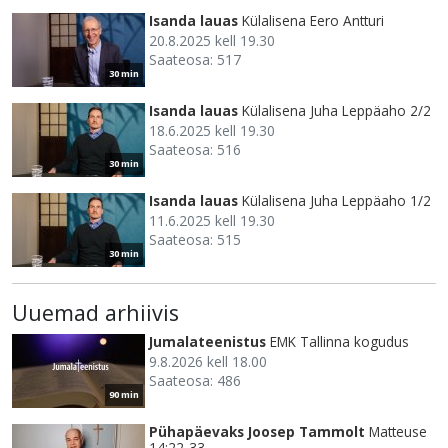
Isanda lauas
Külalisena Eero Antturi
20.8.2025 kell 19.30
Saateosa: 517
30 min
Isanda lauas
Külalisena Juha Leppäaho 2/2
18.6.2025 kell 19.30
Saateosa: 516
30 min
Isanda lauas
Külalisena Juha Leppäaho 1/2
11.6.2025 kell 19.30
Saateosa: 515
30 min
Uuemad arhiivis
Jumalateenistus
EMK Tallinna kogudus
9.8.2026 kell 18.00
Saateosa: 486
90 min
Pühapäevaks Joosep Tammolt
Matteuse
14:22-33