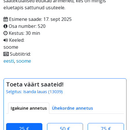
saatekülalised edukad ärimehed, kes on mingis
eluetapis sattunud usuteele.
Esimene saade: 17. sept 2025
Osa number: 520
Kestus: 30 min
Keeled:
soome
Subtiitrid:
eesti
,
soome
Toeta väärt saateid!
Selgitus:
Isanda lauas
(
13039
)
Igakuine annetus
Ühekordne annetus
25 €
50 €
75 €