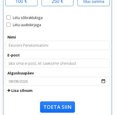
100 €
250 €
Liitu sõbraklubiga
Liitu uudiskirjaga
Nimi
E-post
Alguskuupäev
Lisa sõnum
TOETA SIIN