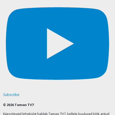
Subscribe
© 2026 Taevas TV7
Käesolevaid lehekülgi haldab Taevas TV7, kellele kuuluvad kõik antud