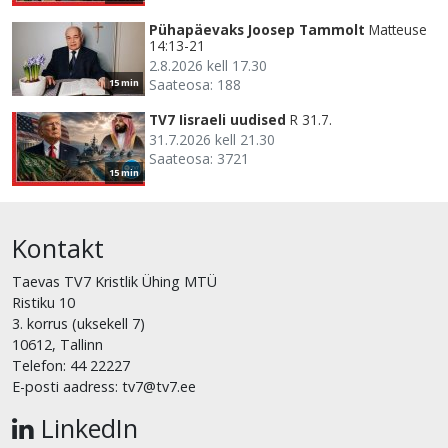
Pühapäevaks Joosep Tammolt
Matteuse
14:13-21
2.8.2026 kell 17.30
Saateosa: 188
15 min
TV7 Iisraeli uudised
R 31.7.
31.7.2026 kell 21.30
Saateosa: 3721
15 min
Kontakt
Taevas TV7 Kristlik Ühing MTÜ
Ristiku 10
3. korrus (uksekell 7)
10612, Tallinn
Telefon: 44 22227
E-posti aadress: tv7@tv7.ee
LinkedIn