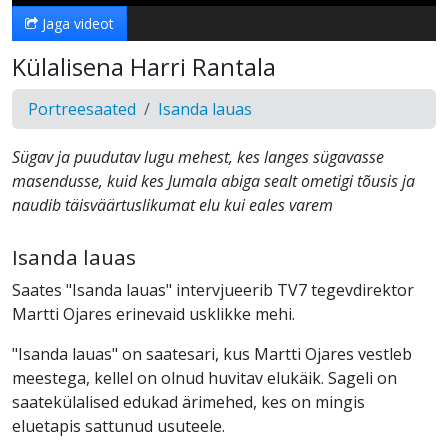
Jaga videot
Külalisena Harri Rantala
Portreesaated
Isanda lauas
Sügav ja puudutav lugu mehest, kes langes sügavasse
masendusse, kuid kes Jumala abiga sealt ometigi tõusis ja
naudib täisväärtuslikumat elu kui eales varem
Isanda lauas
Saates "Isanda lauas" intervjueerib TV7 tegevdirektor
Martti Ojares erinevaid usklikke mehi.
"Isanda lauas" on saatesari, kus Martti Ojares vestleb
meestega, kellel on olnud huvitav elukäik. Sageli on
saatekülalised edukad ärimehed, kes on mingis
eluetapis sattunud usuteele.