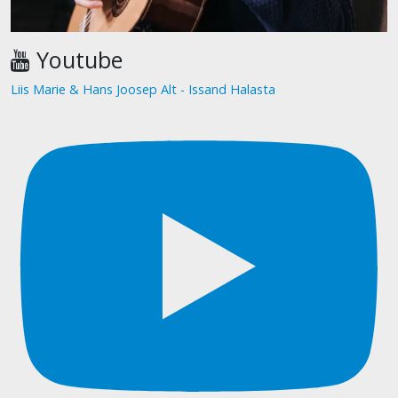
Youtube
Liis Marie & Hans Joosep Alt - Issand Halasta