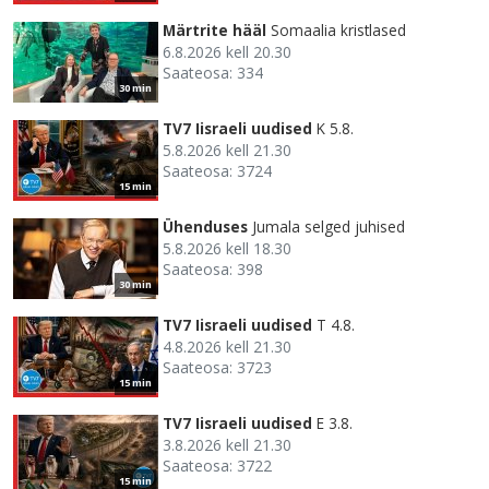
Märtrite hääl
Somaalia kristlased
6.8.2026 kell 20.30
Saateosa: 334
30 min
TV7 Iisraeli uudised
K 5.8.
5.8.2026 kell 21.30
Saateosa: 3724
15 min
Ühenduses
Jumala selged juhised
5.8.2026 kell 18.30
Saateosa: 398
30 min
TV7 Iisraeli uudised
T 4.8.
4.8.2026 kell 21.30
Saateosa: 3723
15 min
TV7 Iisraeli uudised
E 3.8.
3.8.2026 kell 21.30
Saateosa: 3722
15 min