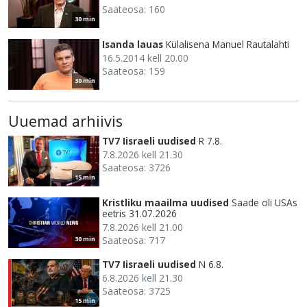
Saateosa: 160
30 min
Isanda lauas
Külalisena Manuel Rautalahti
16.5.2014 kell 20.00
Saateosa: 159
30 min
Uuemad arhiivis
TV7 Iisraeli uudised
R 7.8.
7.8.2026 kell 21.30
Saateosa: 3726
15 min
Kristliku maailma uudised
Saade oli USAs
eetris 31.07.2026
7.8.2026 kell 21.00
Saateosa: 717
30 min
TV7 Iisraeli uudised
N 6.8.
6.8.2026 kell 21.30
Saateosa: 3725
15 min