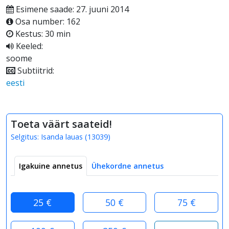
Esimene saade: 27. juuni 2014
Osa number: 162
Kestus: 30 min
Keeled:
soome
Subtiitrid:
eesti
Toeta väärt saateid!
Selgitus:
Isanda lauas
(
13039
)
Igakuine annetus
Ühekordne annetus
25 €
50 €
75 €