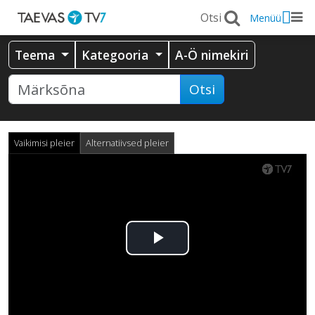
Menüü
Teema
Kategooria
A-Ö nimekiri
Otsi
Vaikimisi pleier
Alternatiivsed pleier
Esita
video