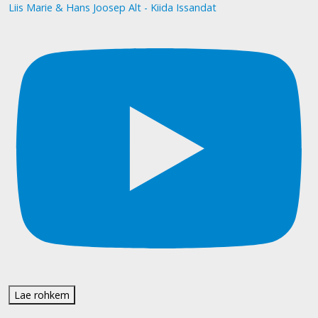
Liis Marie & Hans Joosep Alt - Kiida Issandat
Lae rohkem