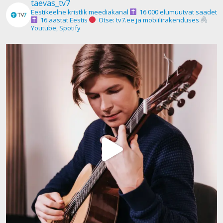
taevas_tv7
Eestikeelne kristlik meediakanal
16 000 elumuutvat saadet
16 aastat Eestis
Otse: tv7.ee ja mobiilirakenduses
Youtube, Spotify