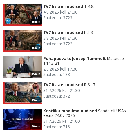
TV7 Iisraeli uudised
T 4.8.
4.8.2026 kell 21.30
Saateosa: 3723
15 min
TV7 Iisraeli uudised
E 3.8.
3.8.2026 kell 21.30
Saateosa: 3722
15 min
Pühapäevaks Joosep Tammolt
Matteuse
14:13-21
2.8.2026 kell 17.30
Saateosa: 188
15 min
TV7 Iisraeli uudised
R 31.7.
31.7.2026 kell 21.30
Saateosa: 3721
15 min
Kristliku maailma uudised
Saade oli USAs
eetris 24.07.2026
31.7.2026 kell 21.00
Saateosa: 716
30 min