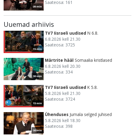
Saateosa: 161
30 min
Uuemad arhiivis
TV7 Iisraeli uudised
N 6.8.
6.8.2026 kell 21.30
Saateosa: 3725
15 min
Märtrite hääl
Somaalia kristlased
6.8.2026 kell 20.30
Saateosa: 334
30 min
TV7 Iisraeli uudised
K 5.8.
5.8.2026 kell 21.30
Saateosa: 3724
15 min
Ühenduses
Jumala selged juhised
5.8.2026 kell 18.30
Saateosa: 398
30 min