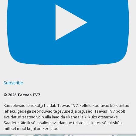
Subscribe
© 2026 Taevas TV7
Käesolevaid lehekülgi haldab Taevas TV7, kellele kuuluvad kõik antud
lehekülgedega seonduvad tegevused ja õigused. Taevas TV7 poolt
avaldatud saateid võib alla laadida üksnes isiklikuks otstarbeks.
Saadete täielik või osaline avaldamine teistes allikates või ükskõik
millisel muul kujul on keelatud.