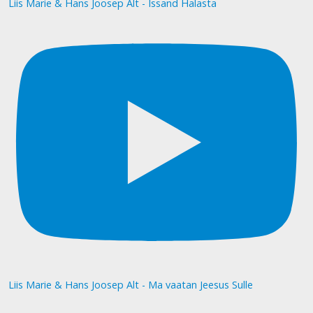
Liis Marie & Hans Joosep Alt - Issand Halasta
Liis Marie & Hans Joosep Alt - Ma vaatan Jeesus Sulle