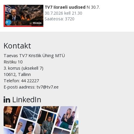
TV7 Iisraeli uudised
N 30.7.
30.7.2026 kell 21.30
Saateosa: 3720
15 min
Kontakt
Taevas TV7 Kristlik Ühing MTÜ
Ristiku 10
3. korrus (uksekell 7)
10612, Tallinn
Telefon: 44 22227
E-posti aadress: tv7@tv7.ee
LinkedIn