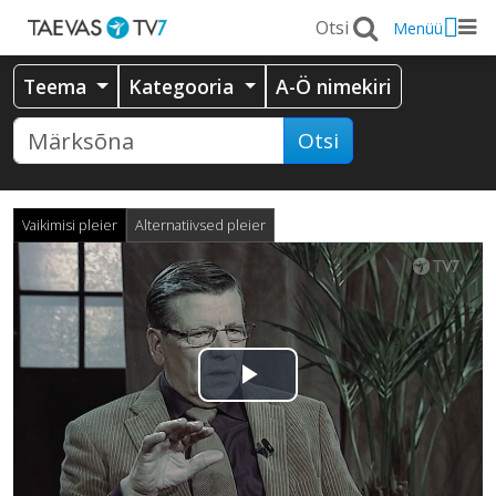
Menüü
Teema
Kategooria
A-Ö nimekiri
Otsi
Vaikimisi pleier
Alternatiivsed pleier
Esita
video