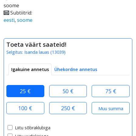
soome
Subtiitrid:
eesti
,
soome
Toeta väärt saateid!
Selgitus:
Isanda lauas
(
13039
)
Igakuine annetus
Ühekordne annetus
25 €
50 €
75 €
100 €
250 €
Liitu sõbraklubiga