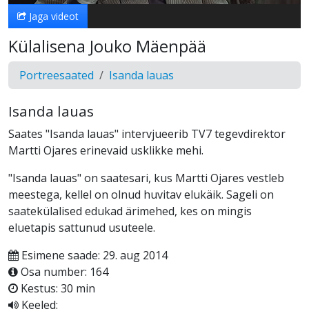
Jaga videot
Külalisena Jouko Mäenpää
Portreesaated
Isanda lauas
Isanda lauas
Saates "Isanda lauas" intervjueerib TV7 tegevdirektor
Martti Ojares erinevaid usklikke mehi.
"Isanda lauas" on saatesari, kus Martti Ojares vestleb
meestega, kellel on olnud huvitav elukäik. Sageli on
saatekülalised edukad ärimehed, kes on mingis
eluetapis sattunud usuteele.
Esimene saade: 29. aug 2014
Osa number: 164
Kestus: 30 min
Keeled: