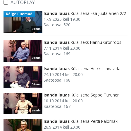
AUTOPLAY
Isanda lauas
Külalisena Esa Juutalainen 2/2
Kõige uuemad
17.9.2025 kell 19.30
Saateosa: 520
30 min
Isanda lauas
Külaliseks Hannu Grönroos
7.11.2014 kell 20.00
Saateosa: 169
30 min
Isanda lauas
Külalisena Heikki Linnavirta
24.10.2014 kell 20.00
Saateosa: 168
30 min
Isanda lauas
Külalisena Seppo Turunen
10.10.2014 kell 20.00
Saateosa: 167
30 min
Isanda lauas
Külalisena Pertti Palomäki
26.9.2014 kell 20.00