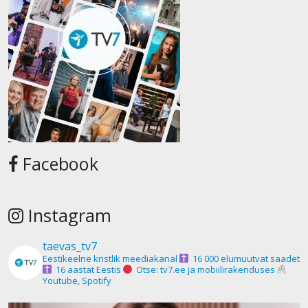
Facebook
Instagram
taevas_tv7
Eestikeelne kristlik meediakanal
16 000 elumuutvat saadet
16 aastat Eestis
Otse: tv7.ee ja mobiilirakenduses
Youtube, Spotify