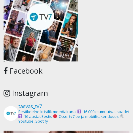
Facebook
Instagram
taevas_tv7
Eestikeelne kristlik meediakanal
16 000 elumuutvat saadet
16 aastat Eestis
Otse: tv7.ee ja mobiilirakenduses
Youtube, Spotify