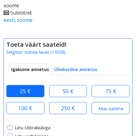
soome
Subtiitrid:
eesti
,
soome
Toeta väärt saateid!
Selgitus:
Isanda lauas
(
13039
)
Igakuine annetus
Ühekordne annetus
25 €
50 €
75 €
100 €
250 €
Liitu sõbraklubiga