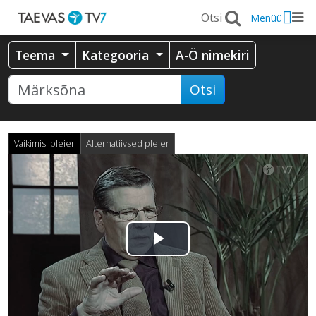
Menüü
Teema
Kategooria
A-Ö nimekiri
Otsi
Vaikimisi pleier
Alternatiivsed pleier
Esita
video