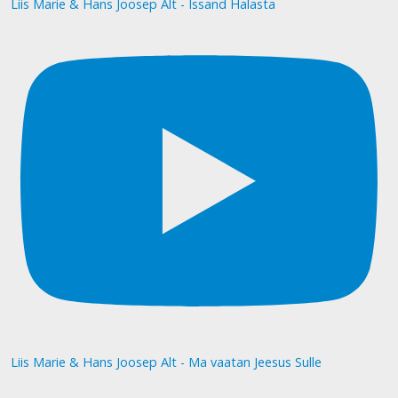
Liis Marie & Hans Joosep Alt - Issand Halasta
Liis Marie & Hans Joosep Alt - Ma vaatan Jeesus Sulle