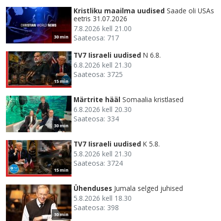
Kristliku maailma uudised
Saade oli USAs
eetris 31.07.2026
7.8.2026 kell 21.00
Saateosa: 717
30 min
TV7 Iisraeli uudised
N 6.8.
6.8.2026 kell 21.30
Saateosa: 3725
15 min
Märtrite hääl
Somaalia kristlased
6.8.2026 kell 20.30
Saateosa: 334
30 min
TV7 Iisraeli uudised
K 5.8.
5.8.2026 kell 21.30
Saateosa: 3724
15 min
Ühenduses
Jumala selged juhised
5.8.2026 kell 18.30
Saateosa: 398
30 min