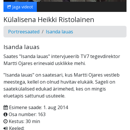
Jaga videot
Külalisena Heikki Ristolainen
Portreesaated
Isanda lauas
Isanda lauas
Saates "Isanda lauas" intervjueerib TV7 tegevdirektor
Martti Ojares erinevaid usklikke mehi.
"Isanda lauas" on saatesari, kus Martti Ojares vestleb
meestega, kellel on olnud huvitav elukäik. Sageli on
saatekülalised edukad ärimehed, kes on mingis
eluetapis sattunud usuteele.
Esimene saade: 1. aug 2014
Osa number: 163
Kestus: 30 min
Keeled: