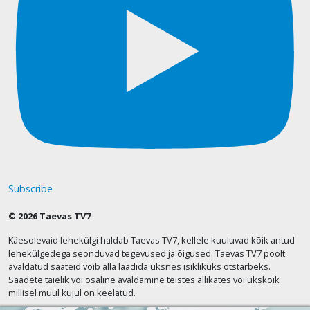
Subscribe
© 2026 Taevas TV7
Käesolevaid lehekülgi haldab Taevas TV7, kellele kuuluvad kõik antud
lehekülgedega seonduvad tegevused ja õigused. Taevas TV7 poolt
avaldatud saateid võib alla laadida üksnes isiklikuks otstarbeks.
Saadete täielik või osaline avaldamine teistes allikates või ükskõik
millisel muul kujul on keelatud.