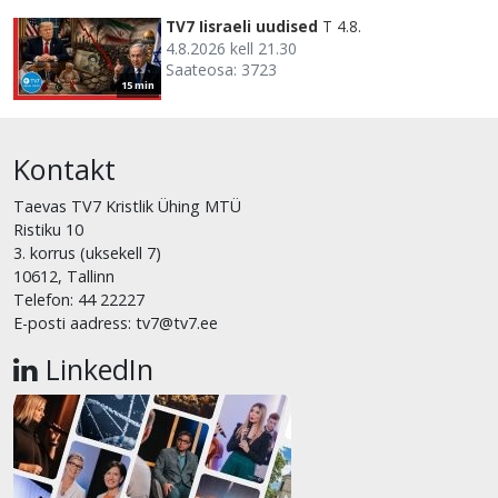
TV7 Iisraeli uudised
T 4.8.
4.8.2026 kell 21.30
Saateosa: 3723
15 min
Kontakt
Taevas TV7 Kristlik Ühing MTÜ
Ristiku 10
3. korrus (uksekell 7)
10612, Tallinn
Telefon: 44 22227
E-posti aadress: tv7@tv7.ee
LinkedIn