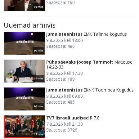
Saateosa: 160
30 min
Uuemad arhiivis
Jumalateenistus
EMK Tallinna kogudus
9.8.2026 kell 18.00
Saateosa: 486
90 min
Pühapäevaks Joosep Tammolt
Matteuse
14:22-33
9.8.2026 kell 17.30
Saateosa: 189
10 min
Jumalateenistus
EKNK Toompea Kogudus
9.8.2026 kell 09.00
Saateosa: 485
90 min
TV7 Iisraeli uudised
R 7.8.
7.8.2026 kell 21.30
Saateosa: 3726
15 min