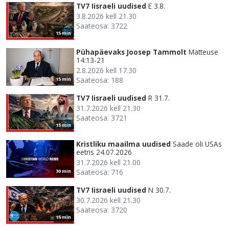
TV7 Iisraeli uudised
E 3.8.
3.8.2026 kell 21.30
Saateosa: 3722
15 min
Pühapäevaks Joosep Tammolt
Matteuse
14:13-21
2.8.2026 kell 17.30
Saateosa: 188
15 min
TV7 Iisraeli uudised
R 31.7.
31.7.2026 kell 21.30
Saateosa: 3721
15 min
Kristliku maailma uudised
Saade oli USAs
eetris 24.07.2026
31.7.2026 kell 21.00
Saateosa: 716
30 min
TV7 Iisraeli uudised
N 30.7.
30.7.2026 kell 21.30
Saateosa: 3720
15 min