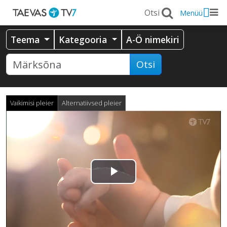
Menüü
Teema
Kategooria
A-Ö nimekiri
Otsi
Vaikimisi pleier
Alternatiivsed pleier
Esita
video