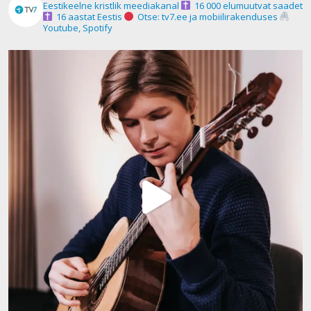
Eestikeelne kristlik meediakanal
16 000 elumuutvat saadet
16 aastat Eestis
Otse: tv7.ee ja mobiilirakenduses
Youtube, Spotify