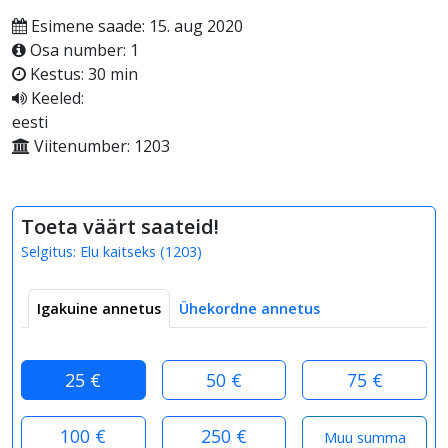
Esimene saade: 15. aug 2020
Osa number: 1
Kestus: 30 min
Keeled:
eesti
Viitenumber: 1203
Toeta väärt saateid!
Selgitus:
Elu kaitseks
(
1203
)
Igakuine annetus
Ühekordne annetus
25 €
50 €
75 €
100 €
250 €