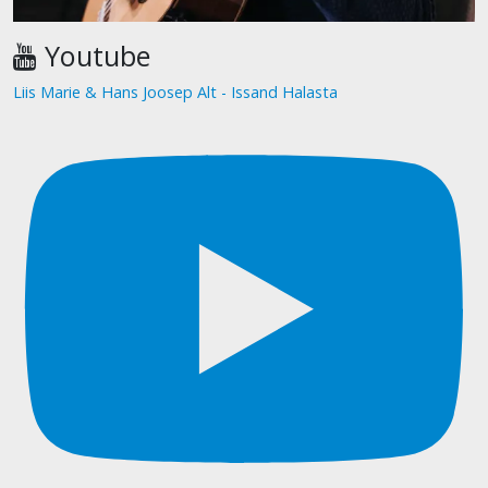
Youtube
Liis Marie & Hans Joosep Alt - Issand Halasta