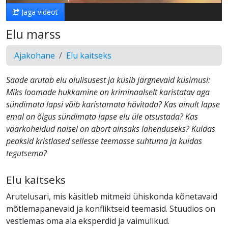
Jaga videot
Elu marss
Ajakohane
Elu kaitseks
Saade arutab elu olulisusest ja küsib järgnevaid küsimusi:
Miks loomade hukkamine on kriminaalselt karistatav aga
sündimata lapsi võib karistamata hävitada? Kas ainult lapse
emal on õigus sündimata lapse elu üle otsustada? Kas
väärkoheldud naisel on abort ainsaks lahenduseks? Kuidas
peaksid kristlased sellesse teemasse suhtuma ja kuidas
tegutsema?
Elu kaitseks
Arutelusari, mis käsitleb mitmeid ühiskonda kõnetavaid
mõtlemapanevaid ja konfliktseid teemasid. Stuudios on
vestlemas oma ala eksperdid ja vaimulikud.