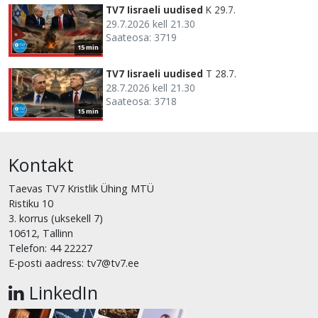
TV7 Iisraeli uudised
K 29.7.
29.7.2026 kell 21.30
Saateosa: 3719
15 min
TV7 Iisraeli uudised
T 28.7.
28.7.2026 kell 21.30
Saateosa: 3718
15 min
Kontakt
Taevas TV7 Kristlik Ühing MTÜ
Ristiku 10
3. korrus (uksekell 7)
10612, Tallinn
Telefon: 44 22227
E-posti aadress: tv7@tv7.ee
LinkedIn