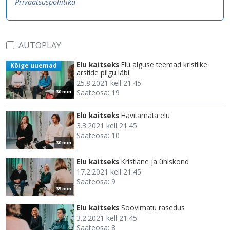
Privaatsuspoliitika
AUTOPLAY
Elu kaitseks
Elu alguse teemad kristlike
Kõige uuemad
arstide pilgu läbi
25.8.2021 kell 21.45
Saateosa: 19
30 min
Elu kaitseks
Hävitamata elu
3.3.2021 kell 21.45
Saateosa: 10
30 min
Elu kaitseks
Kristlane ja ühiskond
17.2.2021 kell 21.45
Saateosa: 9
35 min
Elu kaitseks
Soovimatu rasedus
3.2.2021 kell 21.45
Saateosa: 8