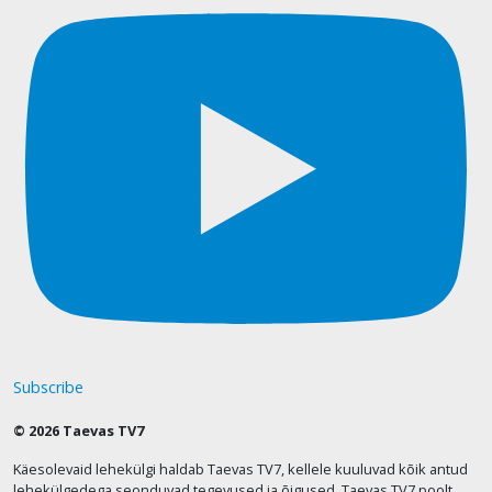
Subscribe
© 2026 Taevas TV7
Käesolevaid lehekülgi haldab Taevas TV7, kellele kuuluvad kõik antud
lehekülgedega seonduvad tegevused ja õigused. Taevas TV7 poolt