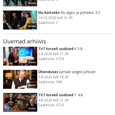
35 min
Elu kaitseks
Elu algus ja pühadus 2/1
14.10.2020 kell 21.45
Saateosa: 2
30 min
Uuemad arhiivis
TV7 Iisraeli uudised
K 5.8.
5.8.2026 kell 21.30
Saateosa: 3724
15 min
Ühenduses
Jumala selged juhised
5.8.2026 kell 18.30
Saateosa: 398
30 min
TV7 Iisraeli uudised
T 4.8.
4.8.2026 kell 21.30
Saateosa: 3723
15 min