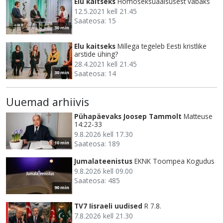
Elu kaitseks
Homoseksuaalsusest vabaks
12.5.2021 kell 21.45
Saateosa: 15
30 min
Elu kaitseks
Millega tegeleb Eesti kristlike
arstide ühing?
28.4.2021 kell 21.45
Saateosa: 14
30 min
Uuemad arhiivis
Pühapäevaks Joosep Tammolt
Matteuse
14:22-33
9.8.2026 kell 17.30
Saateosa: 189
10 min
Jumalateenistus
EKNK Toompea Kogudus
9.8.2026 kell 09.00
Saateosa: 485
90 min
TV7 Iisraeli uudised
R 7.8.
7.8.2026 kell 21.30