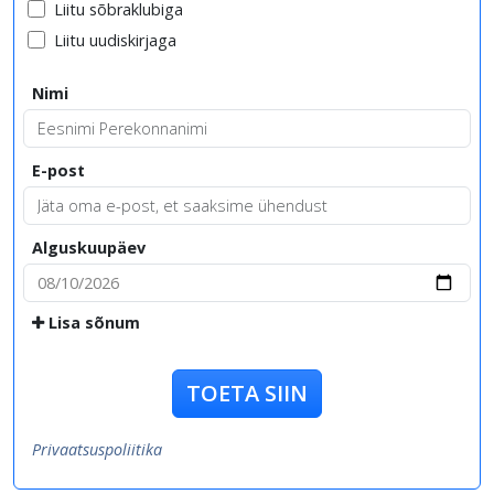
Liitu sõbraklubiga
Liitu uudiskirjaga
Nimi
E-post
Alguskuupäev
Lisa sõnum
TOETA SIIN
Privaatsuspoliitika