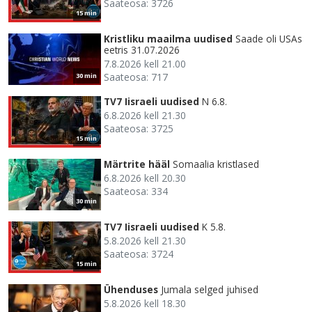
Saateosa: 3726
15 min
Kristliku maailma uudised
Saade oli USAs
eetris 31.07.2026
7.8.2026 kell 21.00
Saateosa: 717
30 min
TV7 Iisraeli uudised
N 6.8.
6.8.2026 kell 21.30
Saateosa: 3725
15 min
Märtrite hääl
Somaalia kristlased
6.8.2026 kell 20.30
Saateosa: 334
30 min
TV7 Iisraeli uudised
K 5.8.
5.8.2026 kell 21.30
Saateosa: 3724
15 min
Ühenduses
Jumala selged juhised
5.8.2026 kell 18.30