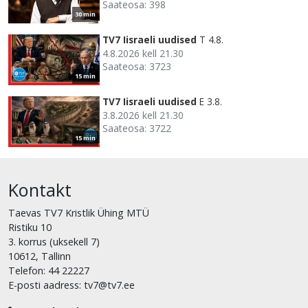
Saateosa: 398
30 min
TV7 Iisraeli uudised
T 4.8.
4.8.2026 kell 21.30
Saateosa: 3723
15 min
TV7 Iisraeli uudised
E 3.8.
3.8.2026 kell 21.30
Saateosa: 3722
15 min
Kontakt
Taevas TV7 Kristlik Ühing MTÜ
Ristiku 10
3. korrus (uksekell 7)
10612, Tallinn
Telefon: 44 22227
E-posti aadress: tv7@tv7.ee