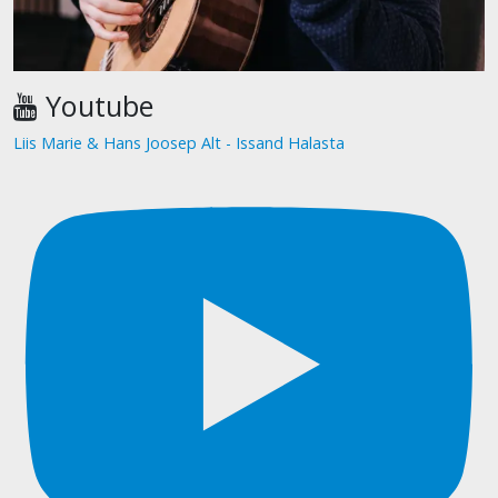
Youtube
Liis Marie & Hans Joosep Alt - Issand Halasta