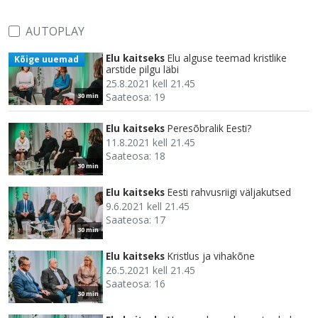
AUTOPLAY
Elu kaitseks
Elu alguse teemad kristlike
Kõige uuemad
arstide pilgu läbi
25.8.2021 kell 21.45
Saateosa: 19
30 min
Elu kaitseks
Peresõbralik Eesti?
11.8.2021 kell 21.45
Saateosa: 18
30 min
Elu kaitseks
Eesti rahvusriigi väljakutsed
9.6.2021 kell 21.45
Saateosa: 17
30 min
Elu kaitseks
Kristlus ja vihakõne
26.5.2021 kell 21.45
Saateosa: 16
30 min