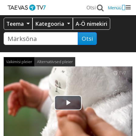
Menüü
Teema
Kategooria
A-Ö nimekiri
Otsi
Vaikimisi pleier
Alternatiivsed pleier
Esita
video