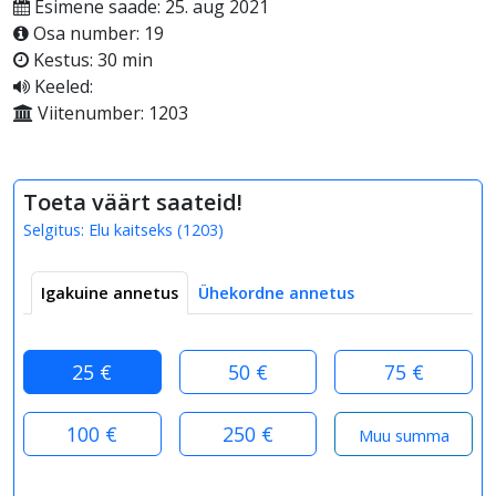
Esimene saade: 25. aug 2021
Osa number: 19
Kestus: 30 min
Keeled:
Viitenumber: 1203
Toeta väärt saateid!
Selgitus:
Elu kaitseks
(
1203
)
Igakuine annetus
Ühekordne annetus
25 €
50 €
75 €
100 €
250 €