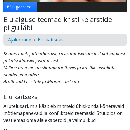
Jaga videot
Elu alguse teemad kristlike arstide
pilgu läbi
Ajakohane
Elu kaitseks
Saates tuleb juttu abordist, rasestumisvastastest vahenditest
ja katseklaasiviljastamisest.
Milline on meie ühiskonna mõtteviis ja kristlik seisukoht
nendel teemadel?
Arutlevad Liisi Talv ja Mirjam Türkson.
Elu kaitseks
Arutelusari, mis käsitleb mitmeid ühiskonda kõnetavaid
mõtlemapanevaid ja konfliktseid teemasid. Stuudios on
vestlemas oma ala eksperdid ja vaimulikud.