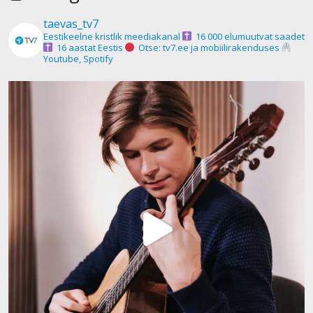
taevas_tv7
Eestikeelne kristlik meediakanal
16 000 elumuutvat saadet
16 aastat Eestis
Otse: tv7.ee ja mobiilirakenduses
Youtube, Spotify