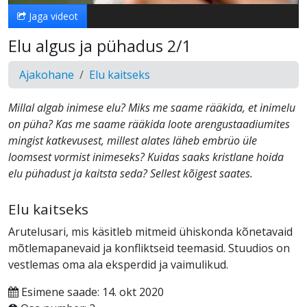
Jaga videot
Elu algus ja pühadus 2/1
Ajakohane
Elu kaitseks
Millal algab inimese elu? Miks me saame rääkida, et inimelu
on püha? Kas me saame rääkida loote arengustaadiumites
mingist katkevusest, millest alates läheb embrüo üle
loomsest vormist inimeseks? Kuidas saaks kristlane hoida
elu pühadust ja kaitsta seda? Sellest kõigest saates.
Elu kaitseks
Arutelusari, mis käsitleb mitmeid ühiskonda kõnetavaid
mõtlemapanevaid ja konfliktseid teemasid. Stuudios on
vestlemas oma ala eksperdid ja vaimulikud.
Esimene saade: 14. okt 2020