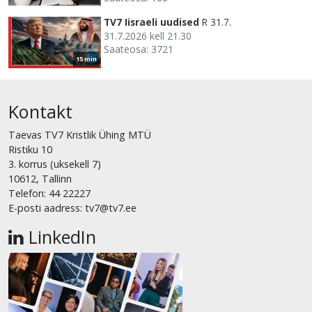
TV7 Iisraeli uudised
R 31.7.
31.7.2026 kell 21.30
Saateosa: 3721
15 min
Kontakt
Taevas TV7 Kristlik Ühing MTÜ
Ristiku 10
3. korrus (uksekell 7)
10612, Tallinn
Telefon: 44 22227
E-posti aadress: tv7@tv7.ee
LinkedIn