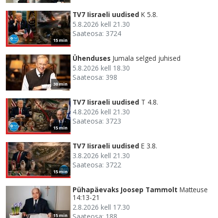
TV7 Iisraeli uudised
K 5.8.
5.8.2026 kell 21.30
Saateosa: 3724
15 min
Ühenduses
Jumala selged juhised
5.8.2026 kell 18.30
Saateosa: 398
30 min
TV7 Iisraeli uudised
T 4.8.
4.8.2026 kell 21.30
Saateosa: 3723
15 min
TV7 Iisraeli uudised
E 3.8.
3.8.2026 kell 21.30
Saateosa: 3722
15 min
Pühapäevaks Joosep Tammolt
Matteuse
14:13-21
2.8.2026 kell 17.30
Saateosa: 188
15 min