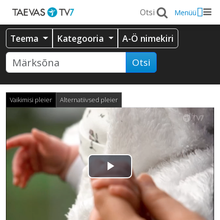
Menüü
Teema
Kategooria
A-Ö nimekiri
Otsi
Vaikimisi pleier
Alternatiivsed pleier
Esita
video