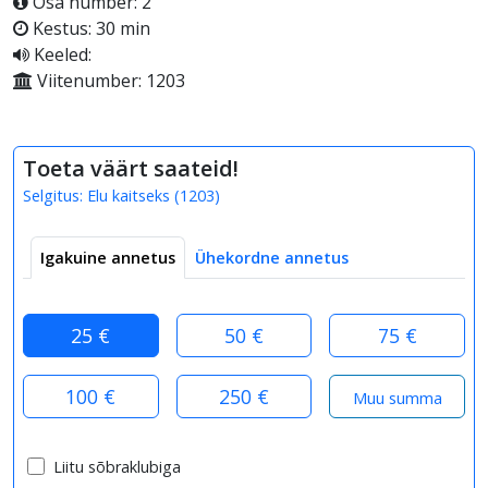
Osa number: 2
Kestus: 30 min
Keeled:
Viitenumber: 1203
Toeta väärt saateid!
Selgitus:
Elu kaitseks
(
1203
)
Igakuine annetus
Ühekordne annetus
25 €
50 €
75 €
100 €
250 €
Liitu sõbraklubiga