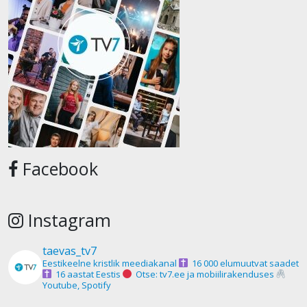
Facebook
Instagram
taevas_tv7
Eestikeelne kristlik meediakanal
16 000 elumuutvat saadet
16 aastat Eestis
Otse: tv7.ee ja mobiilirakenduses
Youtube, Spotify