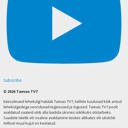
Subscribe
© 2026 Taevas TV7
Käesolevaid lehekülgi haldab Taevas TV7, kellele kuuluvad kõik antud
lehekülgedega seonduvad tegevused ja õigused. Taevas TV7 poolt
avaldatud saateid võib alla laadida üksnes isiklikuks otstarbeks.
Saadete täielik või osaline avaldamine teistes allikates või ükskõik
millisel muul kujul on keelatud.