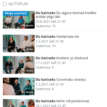
AUTOPLAY
Elu kaitseks
Elu alguse teemad kristlike
Kõige uuemad
arstide pilgu läbi
25.8.2021 kell 21.45
Saateosa: 19
30 min
Elu kaitseks
Hävitamata elu
3.3.2021 kell 21.45
Saateosa: 10
30 min
Elu kaitseks
Kristlane ja ühiskond
17.2.2021 kell 21.45
Saateosa: 9
35 min
Elu kaitseks
Soovimatu rasedus
3.2.2021 kell 21.45
Saateosa: 8
30 min
Elu kaitseks
Mehe roll perekonnas
20.1.2021 kell 21.45