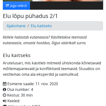
Jaga videot
Elu lõpu pühadus 2/1
Ajakohane
Elu kaitseks
Kellele halastab eutanaasia? Käsitletakse teemasid
eutanaasia, omaste hooldus, õigus väärikalt surra.
Elu kaitseks
Arutelusari, mis käsitleb mitmeid ühiskonda kõnetavaid
mõtlemapanevaid ja konfliktseid teemasid. Stuudios on
vestlemas oma ala eksperdid ja vaimulikud.
Esimene saade: 11. nov. 2020
Osa number: 4
Kestus: 30 min
Keeled: