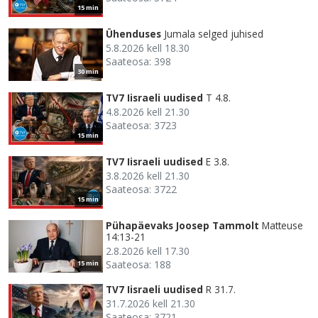
15 min
Ühenduses
Jumala selged juhised
5.8.2026 kell 18.30
Saateosa: 398
30 min
TV7 Iisraeli uudised
T 4.8.
4.8.2026 kell 21.30
Saateosa: 3723
15 min
TV7 Iisraeli uudised
E 3.8.
3.8.2026 kell 21.30
Saateosa: 3722
15 min
Pühapäevaks Joosep Tammolt
Matteuse
14:13-21
2.8.2026 kell 17.30
Saateosa: 188
15 min
TV7 Iisraeli uudised
R 31.7.
31.7.2026 kell 21.30
Saateosa: 3721