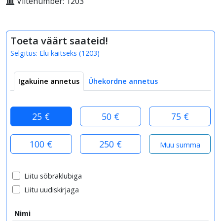
Viitenumber: 1203
Toeta väärt saateid!
Selgitus:
Elu kaitseks
(
1203
)
Igakuine annetus
Ühekordne annetus
25 €
50 €
75 €
100 €
250 €
Liitu sõbraklubiga
Liitu uudiskirjaga
Nimi