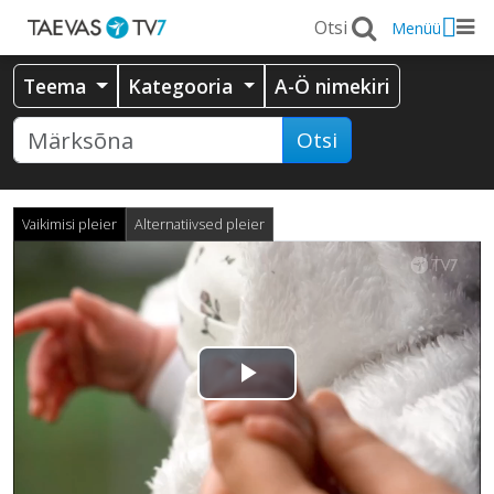
Menüü
Teema
Kategooria
A-Ö nimekiri
Otsi
Vaikimisi pleier
Alternatiivsed pleier
Esita
video