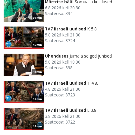
Märtrite hääl
Somaalia kristlased
6.8.2026 kell 20.30
Saateosa: 334
30 min
TV7 Iisraeli uudised
K 5.8.
5.8.2026 kell 21.30
Saateosa: 3724
15 min
Ühenduses
Jumala selged juhised
5.8.2026 kell 18.30
Saateosa: 398
30 min
TV7 Iisraeli uudised
T 4.8.
4.8.2026 kell 21.30
Saateosa: 3723
15 min
TV7 Iisraeli uudised
E 3.8.
3.8.2026 kell 21.30
Saateosa: 3722
15 min