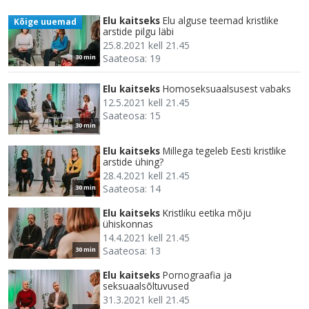
Elu kaitseks
Elu alguse teemad kristlike
Kõige uuemad
arstide pilgu läbi
25.8.2021 kell 21.45
Saateosa: 19
30 min
Elu kaitseks
Homoseksuaalsusest vabaks
12.5.2021 kell 21.45
Saateosa: 15
30 min
Elu kaitseks
Millega tegeleb Eesti kristlike
arstide ühing?
28.4.2021 kell 21.45
Saateosa: 14
30 min
Elu kaitseks
Kristliku eetika mõju
ühiskonnas
14.4.2021 kell 21.45
Saateosa: 13
30 min
Elu kaitseks
Pornograafia ja
seksuaalsõltuvused
31.3.2021 kell 21.45