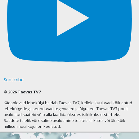
Subscribe
© 2026 Taevas TV7
Käesolevaid lehekülgi haldab Taevas TV7, kellele kuuluvad kõik antud
lehekülgedega seonduvad tegevused ja õigused. Taevas TV7 poolt
avaldatud saateid võib alla laadida üksnes isiklikuks otstarbeks.
Saadete täielik või osaline avaldamine teistes allikates või ükskõik
millisel muul kujul on keelatud.