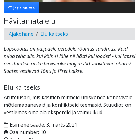
Jaga videot
Hävitamata elu
Ajakohane
Elu kaitseks
Lapseootus on paljudele peredele rõõmus sündmus. Kuid
mida teha siis, kui kõik ei lähe nii hästi kui loodeti - kui lapsel
avastatakse raske terviserike ning arstid soovitavad aborti?
Saates vestlevad Tõnu ja Piret Laikre.
Elu kaitseks
Arutelusari, mis käsitleb mitmeid ühiskonda kõnetavaid
mõtlemapanevaid ja konfliktseid teemasid. Stuudios on
vestlemas oma ala eksperdid ja vaimulikud.
Esimene saade: 3. märts 2021
Osa number: 10