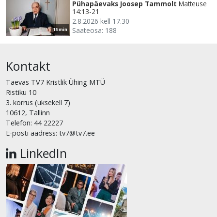
Pühapäevaks Joosep Tammolt
Matteuse
14:13-21
2.8.2026 kell 17.30
Saateosa: 188
15 min
Kontakt
Taevas TV7 Kristlik Ühing MTÜ
Ristiku 10
3. korrus (uksekell 7)
10612, Tallinn
Telefon: 44 22227
E-posti aadress: tv7@tv7.ee
LinkedIn