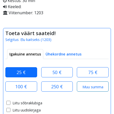
Kestus: 30 min
Keeled:
Viitenumber: 1203
Toeta väärt saateid!
Selgitus:
Elu kaitseks
(
1203
)
Igakuine annetus
Ühekordne annetus
25 €
50 €
75 €
100 €
250 €
Liitu sõbraklubiga
Liitu uudiskirjaga