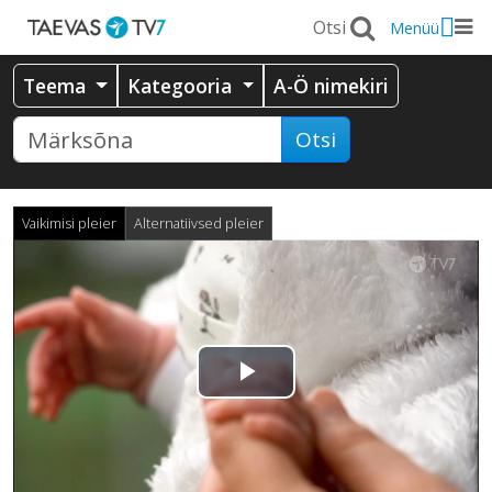
Menüü
Teema
Kategooria
A-Ö nimekiri
Otsi
Vaikimisi pleier
Alternatiivsed pleier
Esita
video