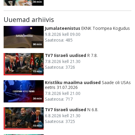
30 min
Uuemad arhiivis
Jumalateenistus
EKNK Toompea Kogudus
9.8.2026 kell 09.00
Saateosa: 485
90 min
TV7 Iisraeli uudised
R 7.8.
7.8.2026 kell 21.30
Saateosa: 3726
15 min
Kristliku maailma uudised
Saade oli USAs
eetris 31.07.2026
7.8.2026 kell 21.00
Saateosa: 717
30 min
TV7 Iisraeli uudised
N 6.8.
6.8.2026 kell 21.30
Saateosa: 3725
15 min