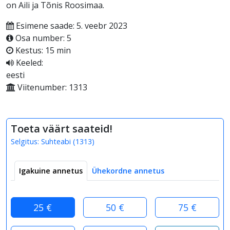
on Aili ja Tõnis Roosimaa.
Esimene saade: 5. veebr 2023
Osa number: 5
Kestus: 15 min
Keeled:
eesti
Viitenumber: 1313
Toeta väärt saateid!
Selgitus:
Suhteabi
(
1313
)
Igakuine annetus
Ühekordne annetus
25 €
50 €
75 €