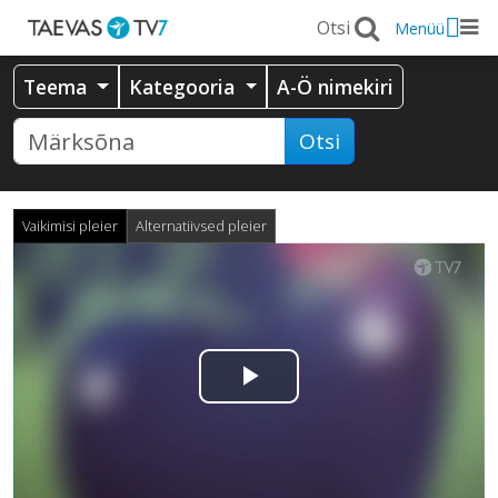
Menüü
Teema
Kategooria
A-Ö nimekiri
Otsi
Vaikimisi pleier
Alternatiivsed pleier
Esita
video