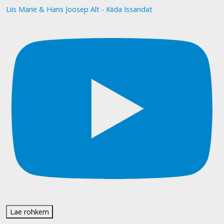
Liis Marie & Hans Joosep Alt - Kiida Issandat
Lae rohkem