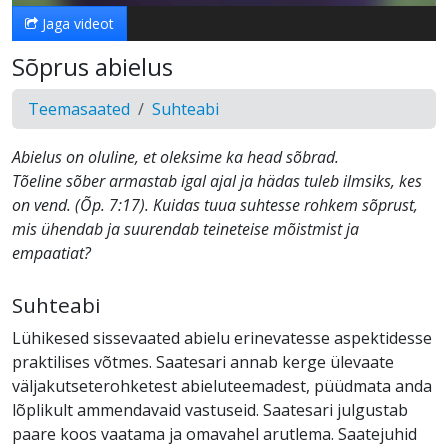
Jaga videot
Sõprus abielus
Teemasaated
Suhteabi
Abielus on oluline, et oleksime ka head sõbrad.
Tõeline sõber armastab igal ajal ja hädas tuleb ilmsiks, kes
on vend. (Õp. 7:17). Kuidas tuua suhtesse rohkem sõprust,
mis ühendab ja suurendab teineteise mõistmist ja
empaatiat?
Suhteabi
Lühikesed sissevaated abielu erinevatesse aspektidesse
praktilises võtmes. Saatesari annab kerge ülevaate
väljakutseterohketest abieluteemadest, püüdmata anda
lõplikult ammendavaid vastuseid. Saatesari julgustab
paare koos vaatama ja omavahel arutlema. Saatejuhid