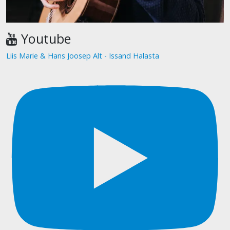
Youtube
Liis Marie & Hans Joosep Alt - Issand Halasta