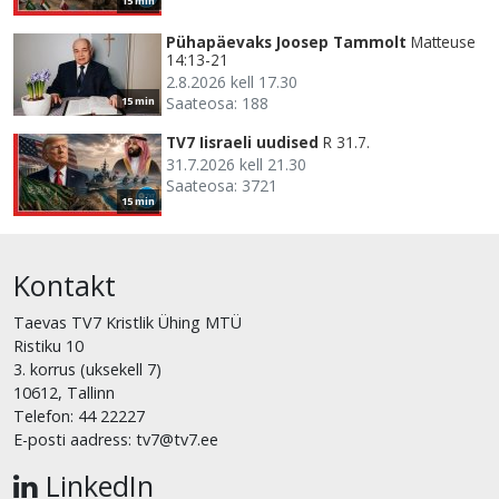
15 min
Pühapäevaks Joosep Tammolt
Matteuse
14:13-21
2.8.2026 kell 17.30
Saateosa: 188
15 min
TV7 Iisraeli uudised
R 31.7.
31.7.2026 kell 21.30
Saateosa: 3721
15 min
Kontakt
Taevas TV7 Kristlik Ühing MTÜ
Ristiku 10
3. korrus (uksekell 7)
10612, Tallinn
Telefon: 44 22227
E-posti aadress: tv7@tv7.ee
LinkedIn