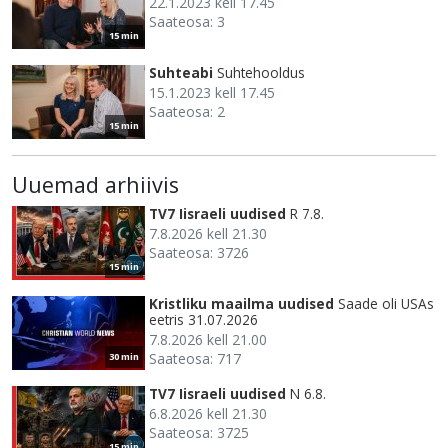
22.1.2023 kell 17.45
Saateosa: 3
15 min
Suhteabi
Suhtehooldus
15.1.2023 kell 17.45
Saateosa: 2
15 min
Uuemad arhiivis
TV7 Iisraeli uudised
R 7.8.
7.8.2026 kell 21.30
Saateosa: 3726
15 min
Kristliku maailma uudised
Saade oli USAs
eetris 31.07.2026
7.8.2026 kell 21.00
Saateosa: 717
30 min
TV7 Iisraeli uudised
N 6.8.
6.8.2026 kell 21.30
Saateosa: 3725
15 min