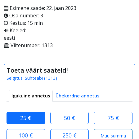
Esimene saade: 22. jaan 2023
Osa number: 3
Kestus: 15 min
Keeled:
eesti
Viitenumber: 1313
Toeta väärt saateid!
Selgitus:
Suhteabi
(
1313
)
Igakuine annetus
Ühekordne annetus
25 €
50 €
75 €
100 €
250 €