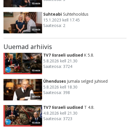
15 min
Suhteabi
Suhtehooldus
15.1.2023 kell 17.45
Saateosa: 2
15 min
Uuemad arhiivis
TV7 Iisraeli uudised
K 5.8.
5.8.2026 kell 21.30
Saateosa: 3724
15 min
Ühenduses
Jumala selged juhised
5.8.2026 kell 18.30
Saateosa: 398
30 min
TV7 Iisraeli uudised
T 4.8.
4.8.2026 kell 21.30
Saateosa: 3723
15 min