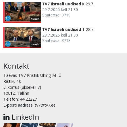
TV7 Iisraeli uudised
K 29.7.
29.7.2026 kell 21.30
Saateosa: 3719
15 min
TV7 Iisraeli uudised
T 28.7.
28.7.2026 kell 21.30
Saateosa: 3718
15 min
Kontakt
Taevas TV7 Kristlik Ühing MTÜ
Ristiku 10
3. korrus (uksekell 7)
10612, Tallinn
Telefon: 44 22227
E-posti aadress: tv7@tv7.ee
LinkedIn