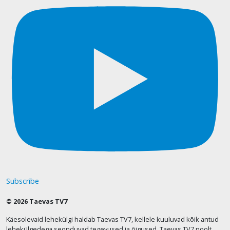
Subscribe
© 2026 Taevas TV7
Käesolevaid lehekülgi haldab Taevas TV7, kellele kuuluvad kõik antud
lehekülgedega seonduvad tegevused ja õigused. Taevas TV7 poolt