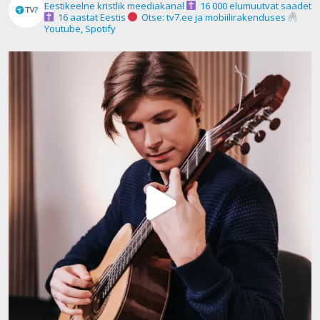
Eestikeelne kristlik meediakanal
16 000 elumuutvat saadet
16 aastat Eestis
Otse: tv7.ee ja mobiilirakenduses
Youtube, Spotify