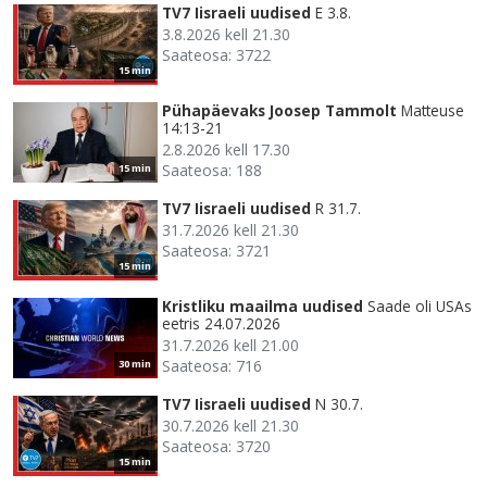
TV7 Iisraeli uudised
E 3.8.
3.8.2026 kell 21.30
Saateosa: 3722
15 min
Pühapäevaks Joosep Tammolt
Matteuse
14:13-21
2.8.2026 kell 17.30
Saateosa: 188
15 min
TV7 Iisraeli uudised
R 31.7.
31.7.2026 kell 21.30
Saateosa: 3721
15 min
Kristliku maailma uudised
Saade oli USAs
eetris 24.07.2026
31.7.2026 kell 21.00
Saateosa: 716
30 min
TV7 Iisraeli uudised
N 30.7.
30.7.2026 kell 21.30
Saateosa: 3720
15 min