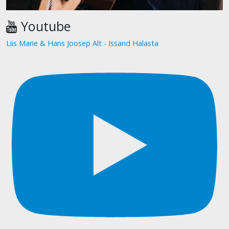
Youtube
Liis Marie & Hans Joosep Alt - Issand Halasta