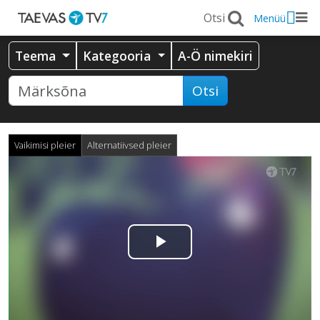
Menüü
Teema
Kategooria
A-Ö nimekiri
Otsi
Vaikimisi pleier
Alternatiivsed pleier
Esita
video