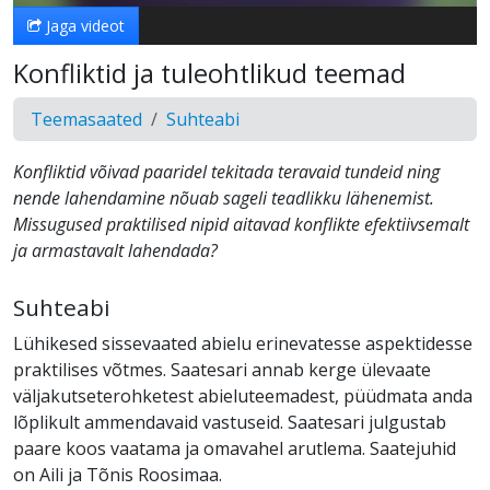
Jaga videot
Konfliktid ja tuleohtlikud teemad
Teemasaated
Suhteabi
Konfliktid võivad paaridel tekitada teravaid tundeid ning
nende lahendamine nõuab sageli teadlikku lähenemist.
Missugused praktilised nipid aitavad konflikte efektiivsemalt
ja armastavalt lahendada?
Suhteabi
Lühikesed sissevaated abielu erinevatesse aspektidesse
praktilises võtmes. Saatesari annab kerge ülevaate
väljakutseterohketest abieluteemadest, püüdmata anda
lõplikult ammendavaid vastuseid. Saatesari julgustab
paare koos vaatama ja omavahel arutlema. Saatejuhid
on Aili ja Tõnis Roosimaa.