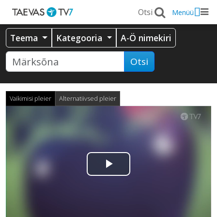
Menüü
Teema
Kategooria
A-Ö nimekiri
Otsi
Vaikimisi pleier
Alternatiivsed pleier
Esita
video