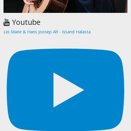
Youtube
Liis Marie & Hans Joosep Alt - Issand Halasta