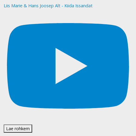
Liis Marie & Hans Joosep Alt - Kiida Issandat
Lae rohkem