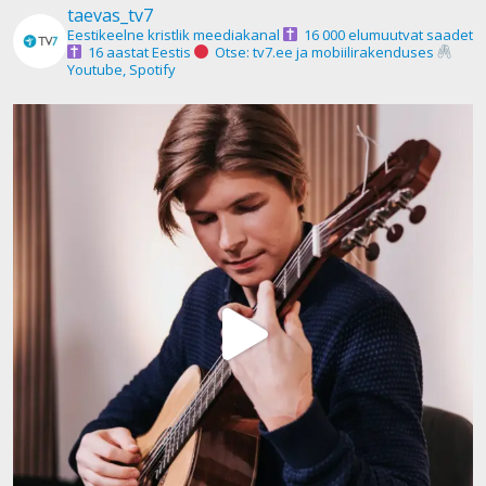
taevas_tv7
Eestikeelne kristlik meediakanal
16 000 elumuutvat saadet
16 aastat Eestis
Otse: tv7.ee ja mobiilirakenduses
Youtube, Spotify