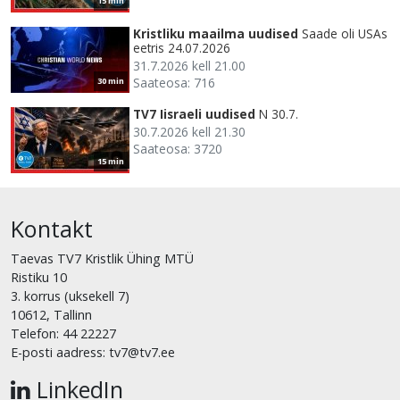
15 min
Kristliku maailma uudised
Saade oli USAs
eetris 24.07.2026
31.7.2026 kell 21.00
Saateosa: 716
30 min
TV7 Iisraeli uudised
N 30.7.
30.7.2026 kell 21.30
Saateosa: 3720
15 min
Kontakt
Taevas TV7 Kristlik Ühing MTÜ
Ristiku 10
3. korrus (uksekell 7)
10612, Tallinn
Telefon: 44 22227
E-posti aadress: tv7@tv7.ee
LinkedIn