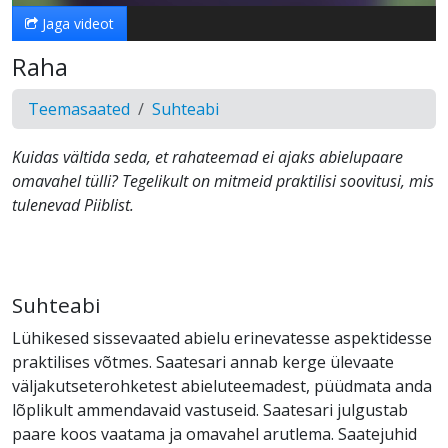
Jaga videot
Raha
Teemasaated
Suhteabi
Kuidas vältida seda, et rahateemad ei ajaks abielupaare
omavahel tülli? Tegelikult on mitmeid praktilisi soovitusi, mis
tulenevad Piiblist.
Suhteabi
Lühikesed sissevaated abielu erinevatesse aspektidesse
praktilises võtmes. Saatesari annab kerge ülevaate
väljakutseterohketest abieluteemadest, püüdmata anda
lõplikult ammendavaid vastuseid. Saatesari julgustab
paare koos vaatama ja omavahel arutlema. Saatejuhid