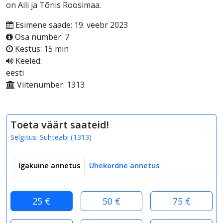
on Aili ja Tõnis Roosimaa.
Esimene saade: 19. veebr 2023
Osa number: 7
Kestus: 15 min
Keeled:
eesti
Viitenumber: 1313
Toeta väärt saateid!
Selgitus:
Suhteabi
(
1313
)
Igakuine annetus
Ühekordne annetus
25 €
50 €
75 €