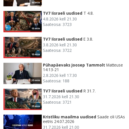
30 min
TV7 Iisraeli uudised
T 4.8.
4.8.2026 kell 21.30
Saateosa: 3723
15 min
TV7 Iisraeli uudised
E 3.8.
3.8.2026 kell 21.30
Saateosa: 3722
15 min
Pühapäevaks Joosep Tammolt
Matteuse
14:13-21
2.8.2026 kell 17.30
Saateosa: 188
15 min
TV7 Iisraeli uudised
R 31.7.
31.7.2026 kell 21.30
Saateosa: 3721
15 min
Kristliku maailma uudised
Saade oli USAs
eetris 24.07.2026
31.7.2026 kell 21.00