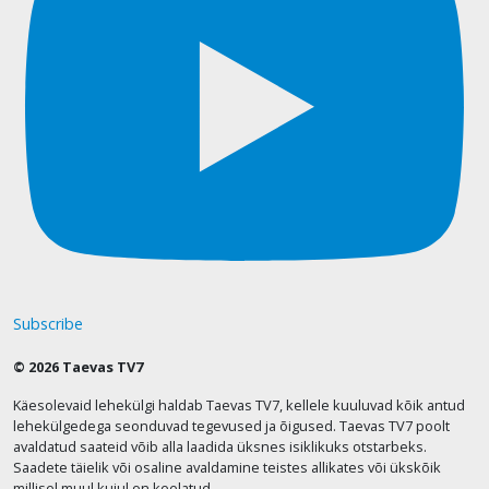
Subscribe
© 2026 Taevas TV7
Käesolevaid lehekülgi haldab Taevas TV7, kellele kuuluvad kõik antud
lehekülgedega seonduvad tegevused ja õigused. Taevas TV7 poolt
avaldatud saateid võib alla laadida üksnes isiklikuks otstarbeks.
Saadete täielik või osaline avaldamine teistes allikates või ükskõik
millisel muul kujul on keelatud.