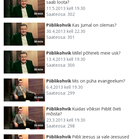
saab loota?
11.5.2013 kell 19.30
Saateosa: 302
30 min
Piiblikohvik
Kas Jumal on olemas?
30.4.2013 kell 22.30
Saateosa: 301
30 min
Piiblikohvik
Millel põhineb meie usk?
13.4.2013 kell 19.30
Saateosa: 300
30 min
Piiblikohvik
Mis on püha evangeelium?
6.4.2013 kell 19.30
Saateosa: 299
30 min
Piiblikohvik
Kuidas võiksin Piiblit õieti
mõista?
23.3.2013 kell 19.30
Saateosa: 298
30 min
Piiblikohvik
Piibli Jeesus ja vale-Jeesused