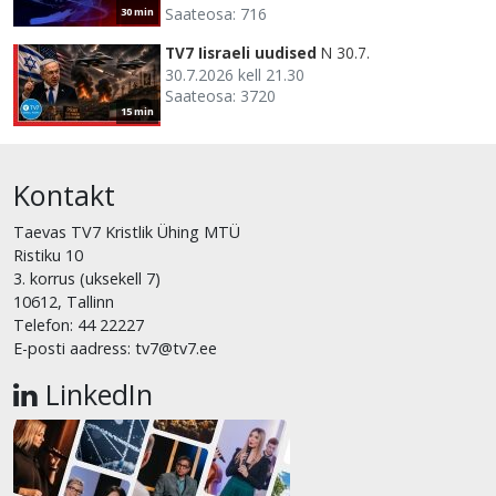
Saateosa: 716
30 min
TV7 Iisraeli uudised
N 30.7.
30.7.2026 kell 21.30
Saateosa: 3720
15 min
Kontakt
Taevas TV7 Kristlik Ühing MTÜ
Ristiku 10
3. korrus (uksekell 7)
10612, Tallinn
Telefon: 44 22227
E-posti aadress: tv7@tv7.ee
LinkedIn