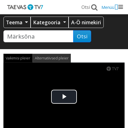
Menüü
Teema
Kategooria
A-Ö nimekiri
Otsi
Vaikimisi pleier
Alternatiivsed pleier
Esita
video