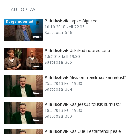
AUTOPLAY
Piiblikohvik
Lapse õigused
Kõige uuemad
10.10.2018 kell 22.05
Saateosa: 526
30 min
Piiblikohvik
Usklikud noored täna
1.6.2013 kell 19.30
Saateosa: 305
30 min
Piiblikohvik
Miks on maailmas kannatust?
25.5.2013 kell 19.30
Saateosa: 304
30 min
Piiblikohvik
Kas Jeesus tõusis surnuist?
18.5.2013 kell 19.30
Saateosa: 303
30 min
Piiblikohvik
Kas Uue Testamendi peale