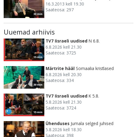
16.3.2013 kell 19.30
Saateosa: 297
30 min
Uuemad arhiivis
TV7 Iisraeli uudised
N 6.8.
6.8.2026 kell 21.30
Saateosa: 3725
15 min
Märtrite hääl
Somaalia kristlased
6.8.2026 kell 20.30
Saateosa: 334
30 min
TV7 Iisraeli uudised
K 5.8.
5.8.2026 kell 21.30
Saateosa: 3724
15 min
Ühenduses
Jumala selged juhised
5.8.2026 kell 18.30
Saateosa: 398