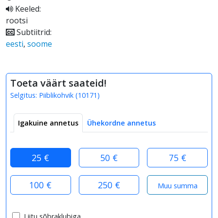
Keeled:
rootsi
Subtiitrid:
eesti
,
soome
Toeta väärt saateid!
Selgitus:
Piiblikohvik
(
10171
)
Igakuine annetus
Ühekordne annetus
25 €
50 €
75 €
100 €
250 €
Liitu sõbraklubiga