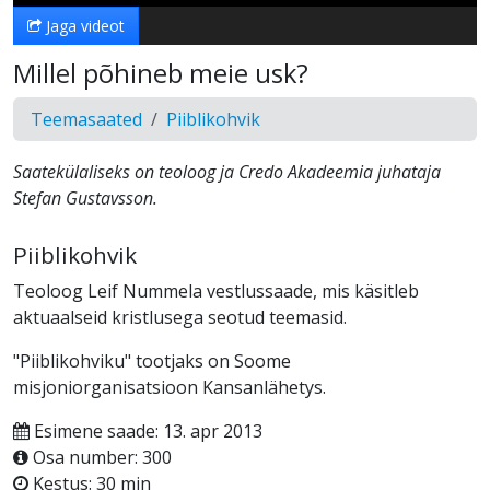
Jaga videot
Millel põhineb meie usk?
Teemasaated
Piiblikohvik
Saatekülaliseks on teoloog ja Credo Akadeemia juhataja
Stefan Gustavsson.
Piiblikohvik
Teoloog Leif Nummela vestlussaade, mis käsitleb
aktuaalseid kristlusega seotud teemasid.
"Piiblikohviku" tootjaks on Soome
misjoniorganisatsioon Kansanlähetys.
Esimene saade: 13. apr 2013
Osa number: 300
Kestus: 30 min