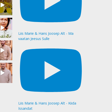
Liis Marie & Hans Joosep Alt - Ma
vaatan Jeesus Sulle
Liis Marie & Hans Joosep Alt - Kiida
Issandat