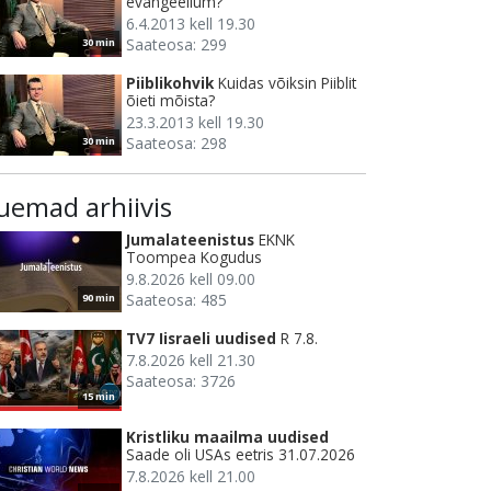
evangeelium?
6.4.2013 kell 19.30
Saateosa: 299
30 min
Piiblikohvik
Kuidas võiksin Piiblit
õieti mõista?
23.3.2013 kell 19.30
Saateosa: 298
30 min
uemad arhiivis
Jumalateenistus
EKNK
Toompea Kogudus
9.8.2026 kell 09.00
Saateosa: 485
90 min
TV7 Iisraeli uudised
R 7.8.
7.8.2026 kell 21.30
Saateosa: 3726
15 min
Kristliku maailma uudised
Saade oli USAs eetris 31.07.2026
7.8.2026 kell 21.00