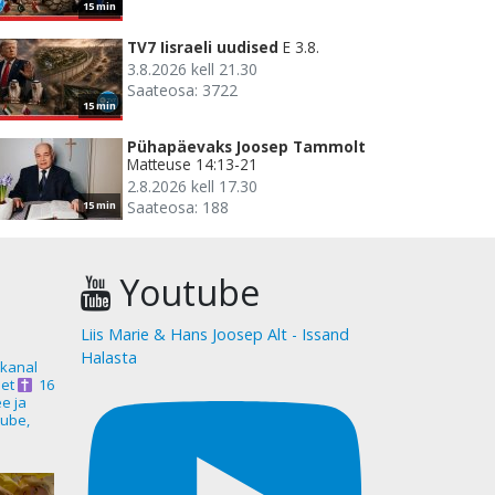
15 min
TV7 Iisraeli uudised
E 3.8.
3.8.2026 kell 21.30
Saateosa: 3722
15 min
Pühapäevaks Joosep Tammolt
Matteuse 14:13-21
2.8.2026 kell 17.30
Saateosa: 188
15 min
Youtube
Liis Marie & Hans Joosep Alt - Issand
Halasta
akanal
et
16
ee ja
ube,