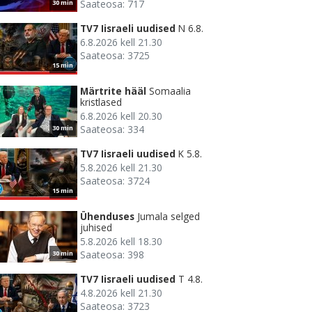
Saateosa: 717
30 min
TV7 Iisraeli uudised
N 6.8.
6.8.2026 kell 21.30
Saateosa: 3725
15 min
Märtrite hääl
Somaalia
kristlased
6.8.2026 kell 20.30
Saateosa: 334
30 min
TV7 Iisraeli uudised
K 5.8.
5.8.2026 kell 21.30
Saateosa: 3724
15 min
Ühenduses
Jumala selged
juhised
5.8.2026 kell 18.30
Saateosa: 398
30 min
TV7 Iisraeli uudised
T 4.8.
4.8.2026 kell 21.30
Saateosa: 3723