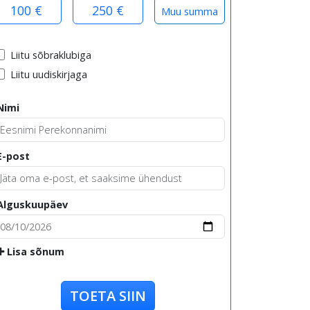
100 €
250 €
Liitu sõbraklubiga
Liitu uudiskirjaga
Nimi
E-post
Alguskuupäev
Lisa sõnum
TOETA SIIN