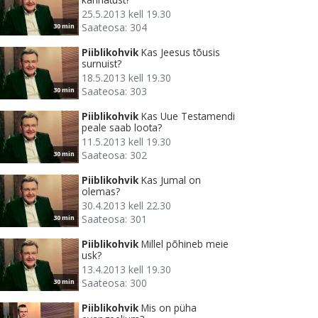
25.5.2013 kell 19.30
Saateosa: 304
30 min
Piiblikohvik
Kas Jeesus tõusis
surnuist?
18.5.2013 kell 19.30
Saateosa: 303
30 min
Piiblikohvik
Kas Uue Testamendi
peale saab loota?
11.5.2013 kell 19.30
Saateosa: 302
30 min
Piiblikohvik
Kas Jumal on
olemas?
30.4.2013 kell 22.30
Saateosa: 301
30 min
Piiblikohvik
Millel põhineb meie
usk?
13.4.2013 kell 19.30
Saateosa: 300
30 min
Piiblikohvik
Mis on püha