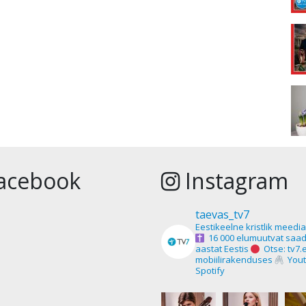
acebook
Instagram
taevas_tv7
Eestikeelne kristlik meedi
16 000 elumuutvat saad
aastat Eestis
Otse: tv7.
mobiilirakenduses
Yout
Spotify