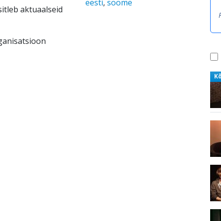
eesti
,
soome
itleb aktuaalseid
ganisatsioon
K