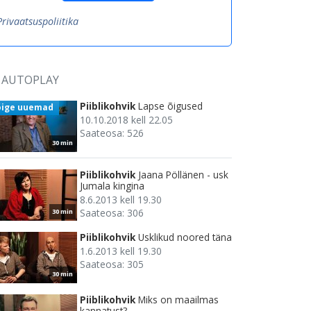
Privaatsuspoliitika
AUTOPLAY
Piiblikohvik
Lapse õigused
õige uuemad
10.10.2018 kell 22.05
Saateosa: 526
30 min
Piiblikohvik
Jaana Pöllänen - usk
Jumala kingina
8.6.2013 kell 19.30
Saateosa: 306
30 min
Piiblikohvik
Usklikud noored täna
1.6.2013 kell 19.30
Saateosa: 305
30 min
Piiblikohvik
Miks on maailmas
kannatust?