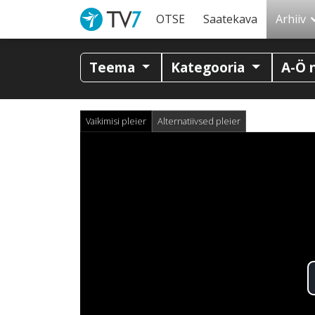
OTSE
Saatekava
Arhiiv
Teema
Kategooria
A-Ö 
Vaikimisi pleier
Alternatiivsed pleier