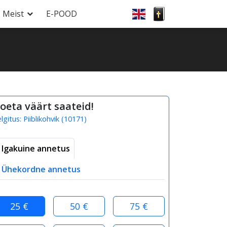
Meist
E-POOD
oeta väärt saateid!
elgitus:
Piiblikohvik
(
10171
)
Igakuine annetus
Ühekordne annetus
25 €
50 €
75 €