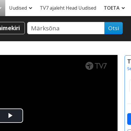
Uudised
TV7 ajaleht Head Uudised
TOETA
nimekiri
Otsi
T
S
Esita