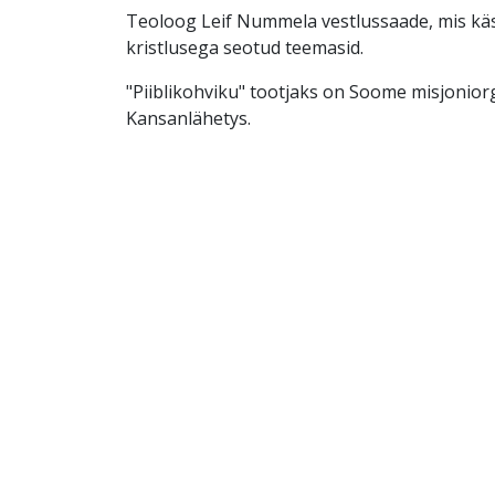
Teoloog Leif Nummela vestlussaade, mis käs
kristlusega seotud teemasid.
"Piiblikohviku" tootjaks on Soome misjonior
Kansanlähetys.