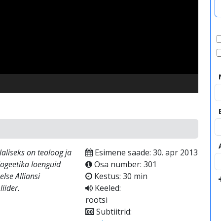
video
liseks on teoloog ja
Esimene saade: 30. apr 2013
logeetika loenguid
Osa number: 301
lse Alliansi
Kestus: 30 min
iider.
Keeled:
rootsi
Subtiitrid: