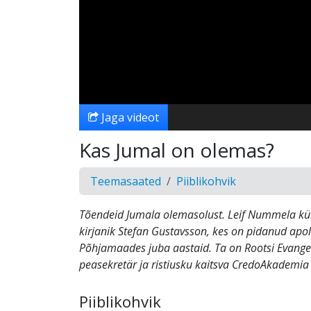
Jaga videot
Kas Jumal on olemas?
Teemasaated
Piiblikohvik
Tõendeid Jumala olemasolust. Leif Nummela küla
kirjanik Stefan Gustavsson, kes on pidanud apo
Põhjamaades juba aastaid. Ta on Rootsi Evangee
peasekretär ja ristiusku kaitsva CredoAkademia l
Piiblikohvik