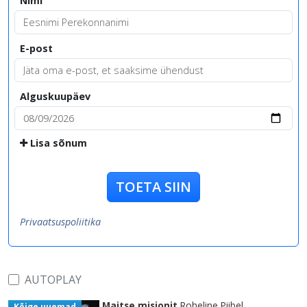
Nimi
E-post
Alguskuupäev
Lisa sõnum
TOETA SIIN
Privaatsuspoliitika
AUTOPLAY
Maitse misjonit
Roheline Piibel
Kõige uuemad