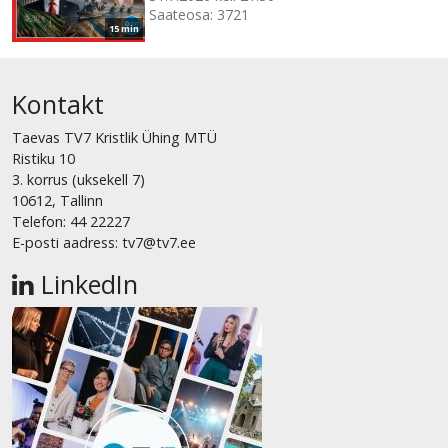
Saateosa: 3721
15 min
Kontakt
Taevas TV7 Kristlik Ühing MTÜ
Ristiku 10
3. korrus (uksekell 7)
10612, Tallinn
Telefon: 44 22227
E-posti aadress: tv7@tv7.ee
LinkedIn