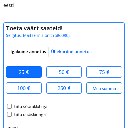
eesti
Toeta väärt saateid!
Selgitus:
Maitse misjonit
(
586090
)
Igakuine annetus
Ühekordne annetus
25 €
50 €
75 €
100 €
250 €
Liitu sõbraklubiga
Liitu uudiskirjaga