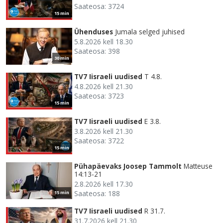
Saateosa: 3724
15 min
Ühenduses
Jumala selged juhised
5.8.2026 kell 18.30
Saateosa: 398
30 min
TV7 Iisraeli uudised
T 4.8.
4.8.2026 kell 21.30
Saateosa: 3723
15 min
TV7 Iisraeli uudised
E 3.8.
3.8.2026 kell 21.30
Saateosa: 3722
15 min
Pühapäevaks Joosep Tammolt
Matteuse
14:13-21
2.8.2026 kell 17.30
Saateosa: 188
15 min
TV7 Iisraeli uudised
R 31.7.
31.7.2026 kell 21.30