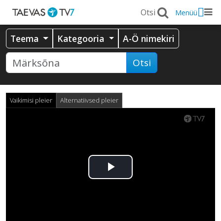
Menüü
Teema
Kategooria
A-Ö nimekiri
Otsi
Vaikimisi pleier
Alternatiivsed pleier
Esita
video