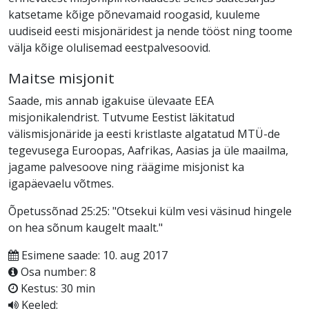
katsetame kõige põnevamaid roogasid, kuuleme
uudiseid eesti misjonäridest ja nende tööst ning toome
välja kõige olulisemad eestpalvesoovid.
Maitse misjonit
Saade, mis annab igakuise ülevaate EEA
misjonikalendrist. Tutvume Eestist läkitatud
välismisjonäride ja eesti kristlaste algatatud MTÜ-de
tegevusega Euroopas, Aafrikas, Aasias ja üle maailma,
jagame palvesoove ning räägime misjonist ka
igapäevaelu võtmes.
Õpetussõnad 25:25: "Otsekui külm vesi väsinud hingele
on hea sõnum kaugelt maalt."
Esimene saade: 10. aug 2017
Osa number: 8
Kestus: 30 min
Keeled: