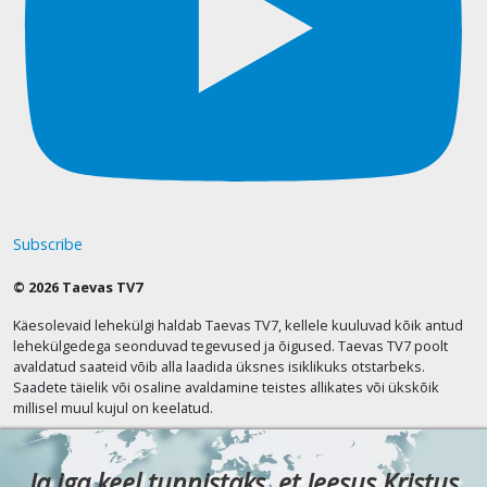
Subscribe
© 2026 Taevas TV7
Käesolevaid lehekülgi haldab Taevas TV7, kellele kuuluvad kõik antud
lehekülgedega seonduvad tegevused ja õigused. Taevas TV7 poolt
avaldatud saateid võib alla laadida üksnes isiklikuks otstarbeks.
Saadete täielik või osaline avaldamine teistes allikates või ükskõik
millisel muul kujul on keelatud.
Ja iga keel tunnistaks, et Jeesus Kristus