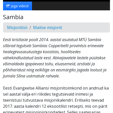
Jaga videot
Sambia
Misjonitöö
Maitse misjonit
Eesti kristlaste poolt 2014. aastal asutatud MTÜ Sambia
sõbrad tegutseb Sambias Copperbelti provintsis erinevate
heategevusasutustega koostöös, hoolitsedes
vähekindlustatud laste eest. Abivajavatele lastele püütakse
võimaldada igapäevast toitu, eluasemeid, arstiabi ja
põhiharidust ning eelkõige on eesmärgiks jagada lootust ja
Jumala Sõna uskmatule rahvale.
Eesti Evangeelse Alliansi misjonitoimkond on andnud ka
sel aastal välja eri riikides tegutsevaid inimesi ja
teenistusi tutvustava misjonikalendri. Eriliseks teevad
2017. aasta kalendri 12 eksootilist retsepti, mis on pärit
erinevatest misjonipiirkondadest. Selles saatesarjas