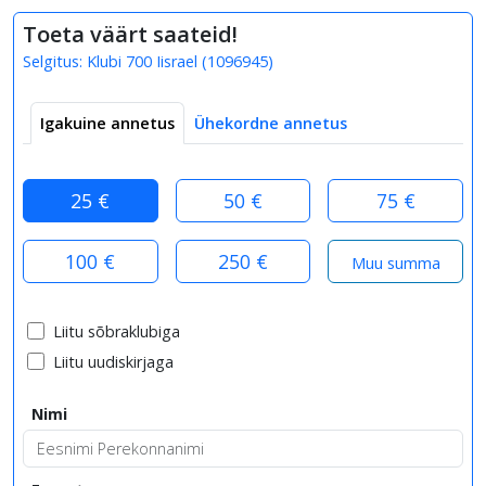
Toeta väärt saateid!
Selgitus:
Klubi 700 Iisrael
(
1096945
)
Igakuine annetus
Ühekordne annetus
25 €
50 €
75 €
100 €
250 €
Liitu sõbraklubiga
Liitu uudiskirjaga
Nimi