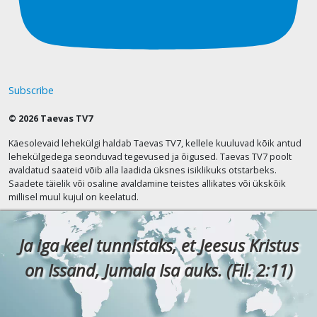
Subscribe
© 2026 Taevas TV7
Käesolevaid lehekülgi haldab Taevas TV7, kellele kuuluvad kõik antud
lehekülgedega seonduvad tegevused ja õigused. Taevas TV7 poolt
avaldatud saateid võib alla laadida üksnes isiklikuks otstarbeks.
Saadete täielik või osaline avaldamine teistes allikates või ükskõik
millisel muul kujul on keelatud.
Ja iga keel tunnistaks, et Jeesus Kristus
on Issand, Jumala Isa auks. (Fil. 2:11)