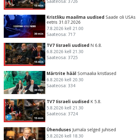
Saateosa: 3726
15 min
Kristliku maailma uudised
Saade oli USAs
eetris 31.07.2026
7.8.2026 kell 21.00
Saateosa: 717
30 min
TV7 Iisraeli uudised
N 6.8.
6.8.2026 kell 21.30
Saateosa: 3725
15 min
Märtrite hääl
Somaalia kristlased
6.8.2026 kell 20.30
Saateosa: 334
30 min
TV7 Iisraeli uudised
K 5.8.
5.8.2026 kell 21.30
Saateosa: 3724
15 min
Ühenduses
Jumala selged juhised
5.8.2026 kell 18.30