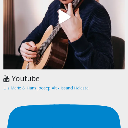
Youtube
Liis Marie & Hans Joosep Alt - Issand Halasta