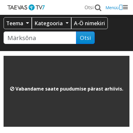
Menüü
Teema
Kategooria
A-Ö nimekiri
Otsi
Vabandame saate puudumise pärast arhiivis.