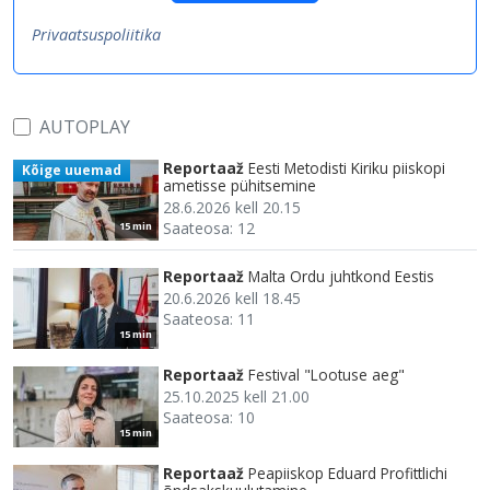
Privaatsuspoliitika
AUTOPLAY
Reportaaž
Eesti Metodisti Kiriku piiskopi
Kõige uuemad
ametisse pühitsemine
28.6.2026 kell 20.15
Saateosa: 12
15 min
Reportaaž
Malta Ordu juhtkond Eestis
20.6.2026 kell 18.45
Saateosa: 11
15 min
Reportaaž
Festival "Lootuse aeg"
25.10.2025 kell 21.00
Saateosa: 10
15 min
Reportaaž
Peapiiskop Eduard Profittlichi