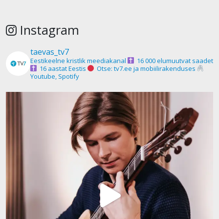
Instagram
taevas_tv7
Eestikeelne kristlik meediakanal
16 000 elumuutvat saadet
16 aastat Eestis
Otse: tv7.ee ja mobiilirakenduses
Youtube, Spotify