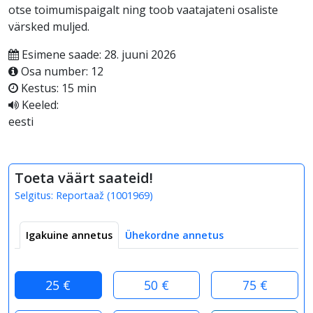
otse toimumispaigalt ning toob vaatajateni osaliste
värsked muljed.
Esimene saade: 28. juuni 2026
Osa number: 12
Kestus: 15 min
Keeled:
eesti
Toeta väärt saateid!
Selgitus:
Reportaaž
(
1001969
)
Igakuine annetus
Ühekordne annetus
25 €
50 €
75 €