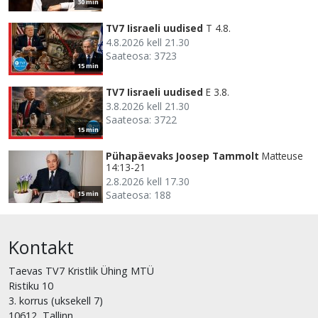
30 min
TV7 Iisraeli uudised
T 4.8.
4.8.2026 kell 21.30
Saateosa: 3723
15 min
TV7 Iisraeli uudised
E 3.8.
3.8.2026 kell 21.30
Saateosa: 3722
15 min
Pühapäevaks Joosep Tammolt
Matteuse
14:13-21
2.8.2026 kell 17.30
Saateosa: 188
15 min
Kontakt
Taevas TV7 Kristlik Ühing MTÜ
Ristiku 10
3. korrus (uksekell 7)
10612, Tallinn