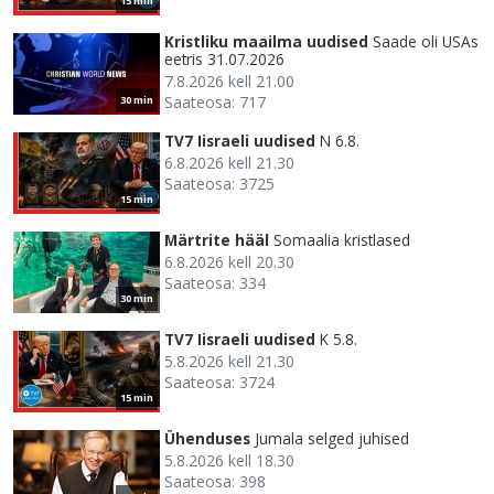
15 min
Kristliku maailma uudised
Saade oli USAs
eetris 31.07.2026
7.8.2026 kell 21.00
Saateosa: 717
30 min
TV7 Iisraeli uudised
N 6.8.
6.8.2026 kell 21.30
Saateosa: 3725
15 min
Märtrite hääl
Somaalia kristlased
6.8.2026 kell 20.30
Saateosa: 334
30 min
TV7 Iisraeli uudised
K 5.8.
5.8.2026 kell 21.30
Saateosa: 3724
15 min
Ühenduses
Jumala selged juhised
5.8.2026 kell 18.30
Saateosa: 398