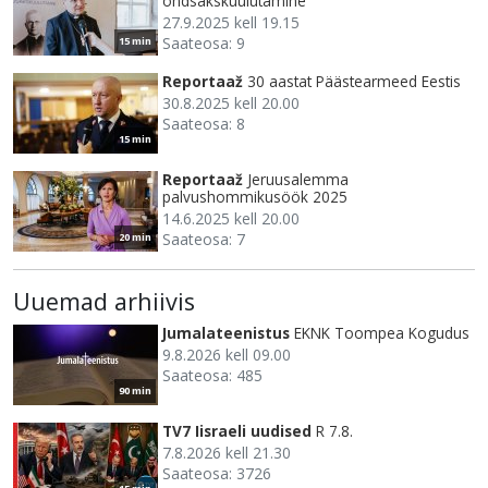
õndsakskuulutamine
27.9.2025 kell 19.15
Saateosa: 9
15 min
Reportaaž
30 aastat Päästearmeed Eestis
30.8.2025 kell 20.00
Saateosa: 8
15 min
Reportaaž
Jeruusalemma
palvushommikusöök 2025
14.6.2025 kell 20.00
Saateosa: 7
20 min
Uuemad arhiivis
Jumalateenistus
EKNK Toompea Kogudus
9.8.2026 kell 09.00
Saateosa: 485
90 min
TV7 Iisraeli uudised
R 7.8.
7.8.2026 kell 21.30
Saateosa: 3726