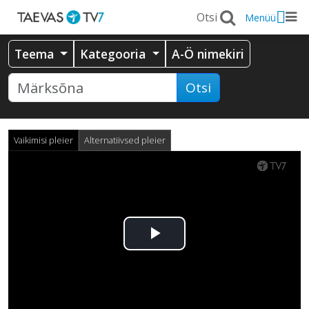
Menüü
Teema
Kategooria
A-Ö nimekiri
Otsi
Vaikimisi pleier
Alternatiivsed pleier
Esita
video