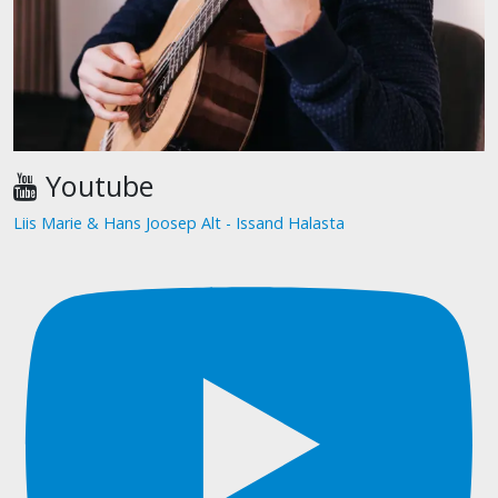
Youtube
Liis Marie & Hans Joosep Alt - Issand Halasta