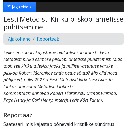
Jaga videot
Eesti Metodisti Kiriku piiskopi ametisse
pühitsemine
Ajakohane
Reportaaž
Selles episoodis kajastame ajaloolist sündmust - Eesti
Metodisti Kiriku esimese piiskopi ametisse pühitsemist. Mida
toob see kiriku tuleviku jaoks ja millise vastutuse värske
piiskop Robert Tšerenkov enda peale võtab? Mis olid need
põhjused, miks 2023.a Eesti Metodisti kirik iseseisvus ja
lahkus ühinenud Metodisti kirikust?
Kommentaari annavad Robert Tšerenkov, Urmas Viilmaa,
Page Henry ja Carl Henry. Intervjueeris Kärt Tamm.
Reportaaž
Saatesari, mis kajastab põnevaid kristlikke sündmusi