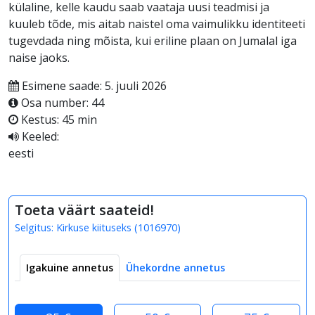
külaline, kelle kaudu saab vaataja uusi teadmisi ja
kuuleb tõde, mis aitab naistel oma vaimulikku identiteeti
tugevdada ning mõista, kui eriline plaan on Jumalal iga
naise jaoks.
Esimene saade: 5. juuli 2026
Osa number: 44
Kestus: 45 min
Keeled:
eesti
Toeta väärt saateid!
Selgitus:
Kirkuse kiituseks
(
1016970
)
Igakuine annetus
Ühekordne annetus