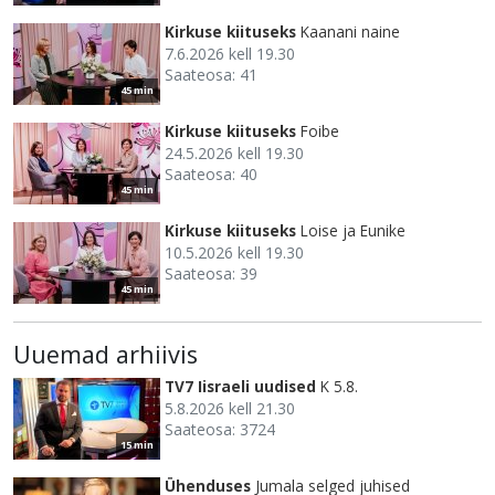
Kirkuse kiituseks
Kaanani naine
7.6.2026 kell 19.30
Saateosa: 41
45 min
Kirkuse kiituseks
Foibe
24.5.2026 kell 19.30
Saateosa: 40
45 min
Kirkuse kiituseks
Loise ja Eunike
10.5.2026 kell 19.30
Saateosa: 39
45 min
Uuemad arhiivis
TV7 Iisraeli uudised
K 5.8.
5.8.2026 kell 21.30
Saateosa: 3724
15 min
Ühenduses
Jumala selged juhised