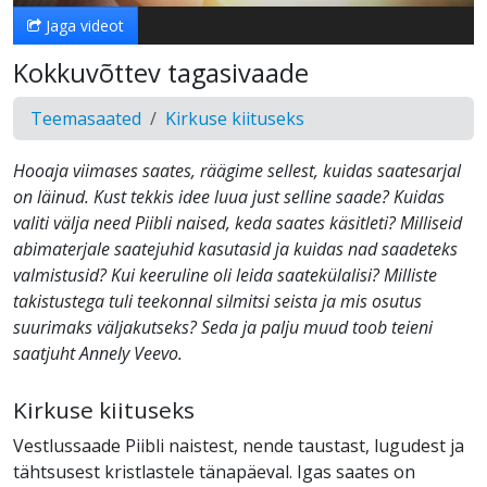
Jaga videot
Kokkuvõttev tagasivaade
Teemasaated
Kirkuse kiituseks
Hooaja viimases saates, räägime sellest, kuidas saatesarjal
on läinud. Kust tekkis idee luua just selline saade? Kuidas
valiti välja need Piibli naised, keda saates käsitleti? Milliseid
abimaterjale saatejuhid kasutasid ja kuidas nad saadeteks
valmistusid? Kui keeruline oli leida saatekülalisi? Milliste
takistustega tuli teekonnal silmitsi seista ja mis osutus
suurimaks väljakutseks? Seda ja palju muud toob teieni
saatjuht Annely Veevo.
Kirkuse kiituseks
Vestlussaade Piibli naistest, nende taustast, lugudest ja
tähtsusest kristlastele tänapäeval. Igas saates on