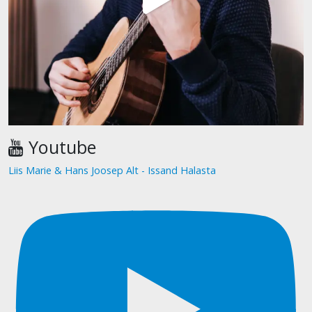
Youtube
Liis Marie & Hans Joosep Alt - Issand Halasta