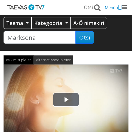
Menüü
Teema
Kategooria
A-Ö nimekiri
Otsi
Vaikimisi pleier
Alternatiivsed pleier
Esita
video