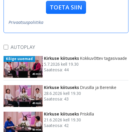
TOETA SIIN
Privaatsuspoliitika
AUTOPLAY
Kirkuse kiituseks
Kokkuvõttev tagasivaade
Kõige uuemad
5.7.2026 kell 19.30
Saateosa: 44
45 min
Kirkuse kiituseks
Drusilla ja Berenike
28.6.2026 kell 19.30
Saateosa: 43
45 min
Kirkuse kiituseks
Priskilla
21.6.2026 kell 19.30
Saateosa: 42
45 min