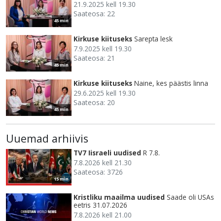
21.9.2025 kell 19.30
Saateosa: 22
45 min
Kirkuse kiituseks
Sarepta lesk
7.9.2025 kell 19.30
Saateosa: 21
45 min
Kirkuse kiituseks
Naine, kes päästis linna
29.6.2025 kell 19.30
Saateosa: 20
45 min
Uuemad arhiivis
TV7 Iisraeli uudised
R 7.8.
7.8.2026 kell 21.30
Saateosa: 3726
15 min
Kristliku maailma uudised
Saade oli USAs
eetris 31.07.2026
7.8.2026 kell 21.00