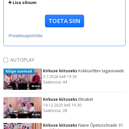
Lisa sõnum
TOETA SIIN
Privaatsuspoliitika
AUTOPLAY
Kirkuse kiituseks
Kokkuvõttev tagasivaade
Kõige uuemad
5.7.2026 kell 19.30
Saateosa: 44
45 min
Kirkuse kiituseks
Eliisabet
14.12.2025 kell 19.30
Saateosa: 28
45 min
Kirkuse kiituseks
Naine Õpetussõnade 31.