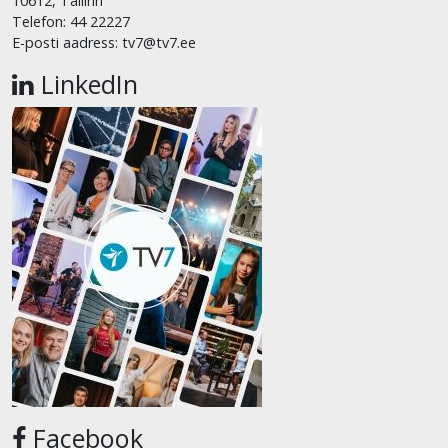
10612, Tallinn
Telefon: 44 22227
E-posti aadress: tv7@tv7.ee
LinkedIn
Facebook