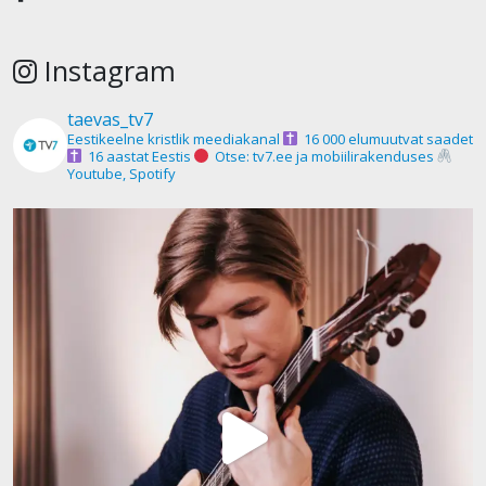
Instagram
taevas_tv7
Eestikeelne kristlik meediakanal
16 000 elumuutvat saadet
16 aastat Eestis
Otse: tv7.ee ja mobiilirakenduses
Youtube, Spotify