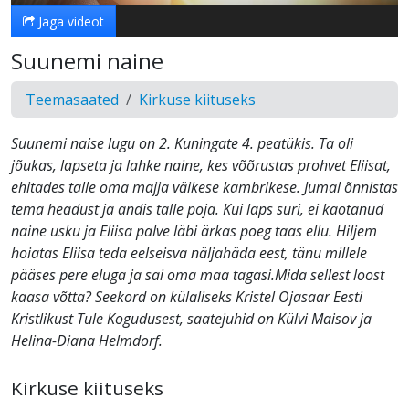
Jaga videot
Suunemi naine
Teemasaated
Kirkuse kiituseks
Suunemi naise lugu on 2. Kuningate 4. peatükis. Ta oli
jõukas, lapseta ja lahke naine, kes võõrustas prohvet Eliisat,
ehitades talle oma majja väikese kambrikese. Jumal õnnistas
tema headust ja andis talle poja. Kui laps suri, ei kaotanud
naine usku ja Eliisa palve läbi ärkas poeg taas ellu. Hiljem
hoiatas Eliisa teda eelseisva näljahäda eest, tänu millele
pääses pere eluga ja sai oma maa tagasi.Mida sellest loost
kaasa võtta? Seekord on külaliseks Kristel Ojasaar Eesti
Kristlikust Tule Kogudusest, saatejuhid on Külvi Maisov ja
Helina-Diana Helmdorf.
Kirkuse kiituseks