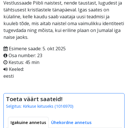
Vestlussaade Piibli naistest, nende taustast, lugudest ja
tähtsusest kristlastele tänapäeval. Igas saates on
külaline, kelle kaudu saab vaataja uusi teadmisi ja
kuuleb tõde, mis aitab naistel oma vaimulikku identiteeti
tugevdada ning mõista, kui eriline plaan on Jumalal iga
naise jaoks.
Esimene saade: 5. okt 2025
Osa number: 23
Kestus: 45 min
Keeled:
eesti
Toeta väärt saateid!
Selgitus:
Kirkuse kiituseks
(
1016970
)
Igakuine annetus
Ühekordne annetus