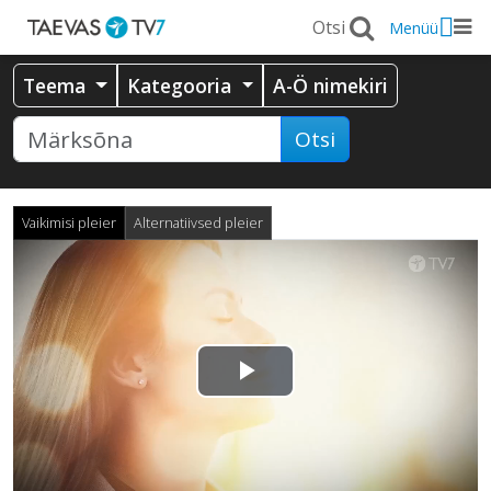
Menüü
Teema
Kategooria
A-Ö nimekiri
Otsi
Vaikimisi pleier
Alternatiivsed pleier
Esita
video