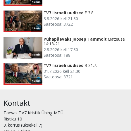
15 min
TV7 Iisraeli uudised
E 3.8.
3.8.2026 kell 21.30
Saateosa: 3722
15 min
Pühapäevaks Joosep Tammolt
Matteuse
14:13-21
2.8.2026 kell 17.30
Saateosa: 188
15 min
TV7 Iisraeli uudised
R 31.7.
31.7.2026 kell 21.30
Saateosa: 3721
15 min
Kontakt
Taevas TV7 Kristlik Ühing MTÜ
Ristiku 10
3. korrus (uksekell 7)