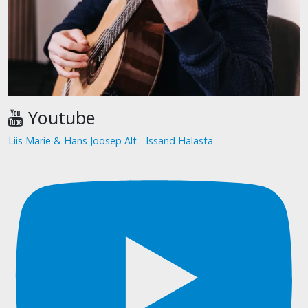
Youtube
Liis Marie & Hans Joosep Alt - Issand Halasta