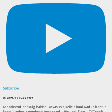
Subscribe
© 2026 Taevas TV7
Käesolevaid lehekülgi haldab Taevas TV7, kellele kuuluvad kõik antud
lehekülgedega seonduvad tegevused ja õigused. Taevas TV7 poolt