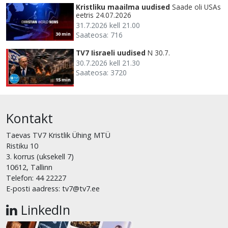
Kristliku maailma uudised
Saade oli USAs
eetris 24.07.2026
31.7.2026 kell 21.00
Saateosa: 716
30 min
TV7 Iisraeli uudised
N 30.7.
30.7.2026 kell 21.30
Saateosa: 3720
15 min
Kontakt
Taevas TV7 Kristlik Ühing MTÜ
Ristiku 10
3. korrus (uksekell 7)
10612, Tallinn
Telefon: 44 22227
E-posti aadress: tv7@tv7.ee
LinkedIn