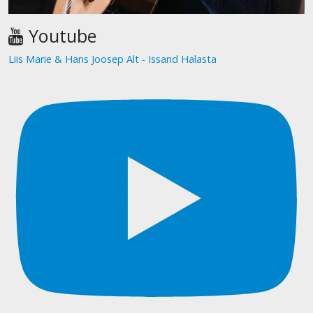
Youtube
Liis Marie & Hans Joosep Alt - Issand Halasta