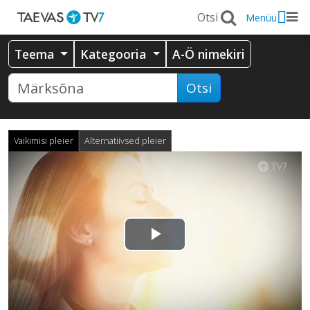
Menüü
Teema
Kategooria
A-Ö nimekiri
Otsi
Vaikimisi pleier
Alternatiivsed pleier
Esita
video