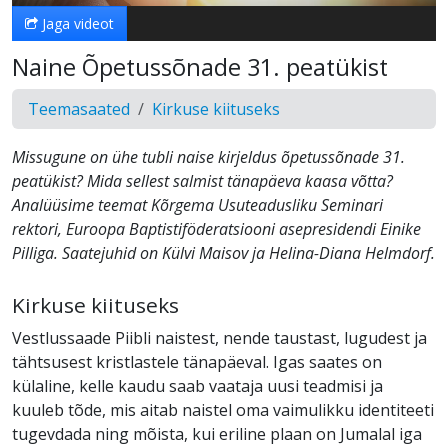
Jaga videot
Naine Õpetussõnade 31. peatükist
Teemasaated
Kirkuse kiituseks
Missugune on ühe tubli naise kirjeldus õpetussõnade 31.
peatükist? Mida sellest salmist tänapäeva kaasa võtta?
Analüüsime teemat Kõrgema Usuteadusliku Seminari
rektori, Euroopa Baptistiföderatsiooni asepresidendi Einike
Pilliga. Saatejuhid on Külvi Maisov ja Helina-Diana Helmdorf.
Kirkuse kiituseks
Vestlussaade Piibli naistest, nende taustast, lugudest ja
tähtsusest kristlastele tänapäeval. Igas saates on
külaline, kelle kaudu saab vaataja uusi teadmisi ja
kuuleb tõde, mis aitab naistel oma vaimulikku identiteeti
tugevdada ning mõista, kui eriline plaan on Jumalal iga