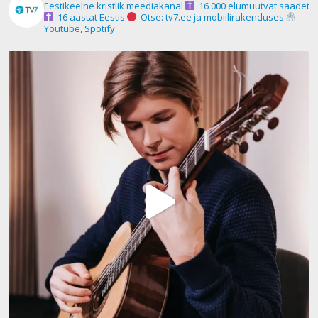
Eestikeelne kristlik meediakanal
16 000 elumuutvat saadet
16 aastat Eestis
Otse: tv7.ee ja mobiilirakenduses
Youtube, Spotify