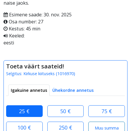
naise jaoks.
Esimene saade: 30. nov. 2025
Osa number: 27
Kestus: 45 min
Keeled:
eesti
Toeta väärt saateid!
Selgitus:
Kirkuse kiituseks
(
1016970
)
Igakuine annetus
Ühekordne annetus
25 €
50 €
75 €
100 €
250 €