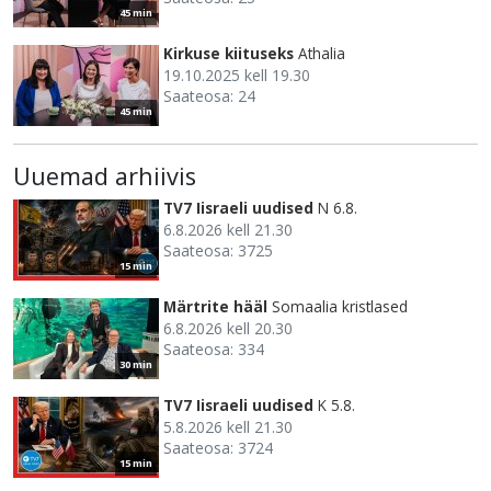
45 min
Kirkuse kiituseks
Athalia
19.10.2025 kell 19.30
Saateosa: 24
45 min
Uuemad arhiivis
TV7 Iisraeli uudised
N 6.8.
6.8.2026 kell 21.30
Saateosa: 3725
15 min
Märtrite hääl
Somaalia kristlased
6.8.2026 kell 20.30
Saateosa: 334
30 min
TV7 Iisraeli uudised
K 5.8.
5.8.2026 kell 21.30
Saateosa: 3724
15 min