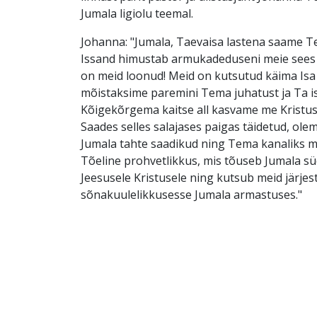
Jumala ligiolu teemal.
Johanna: "Jumala, Taevaisa lastena saame T
Issand himustab armukadeduseni meie sees
on meid loonud! Meid on kutsutud käima Isa 
mõistaksime paremini Tema juhatust ja Ta i
Kõigekõrgema kaitse all kasvame me Kristus
Saades selles salajases paigas täidetud, ole
Jumala tahte saadikud ning Tema kanaliks m
Tõeline prohvetlikkus, mis tõuseb Jumala s
Jeesusele Kristusele ning kutsub meid järje
sõnakuulelikkusesse Jumala armastuses."