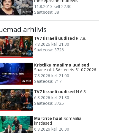
meelepärane mõtteviis
11.8.2013 kell 22.30
Saateosa: 38
30 min
uemad arhiivis
TV7 Iisraeli uudised
R 7.8.
7.8.2026 kell 21.30
Saateosa: 3726
15 min
Kristliku maailma uudised
Saade oli USAs eetris 31.07.2026
7.8.2026 kell 21.00
Saateosa: 717
30 min
TV7 Iisraeli uudised
N 6.8.
6.8.2026 kell 21.30
Saateosa: 3725
15 min
Märtrite hääl
Somaalia
kristlased
6.8.2026 kell 20.30