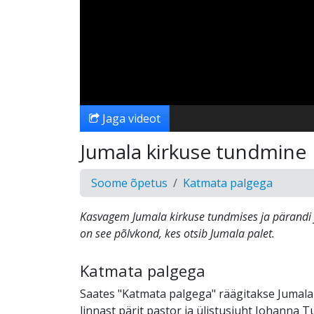
Jaga videot
Jumala kirkuse tundmine
Soome õpetus
Katmata palgega
Kasvagem Jumala kirkuse tundmises ja pärandi 
on see põlvkond, kes otsib Jumala palet.
Katmata palgega
Saates "Katmata palgega" räägitakse Jumala 
linnast pärit pastor ja ülistusjuht Johanna 