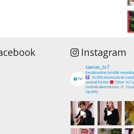
acebook
Instagram
taevas_tv7
Eestikeelne kristlik meedi
16 000 elumuutvat saad
aastat Eestis
Otse: tv7.
mobiilirakenduses
Yout
Spotify