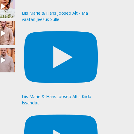
Liis Marie & Hans Joosep Alt - Ma
vaatan Jeesus Sulle
Liis Marie & Hans Joosep Alt - Kiida
Issandat