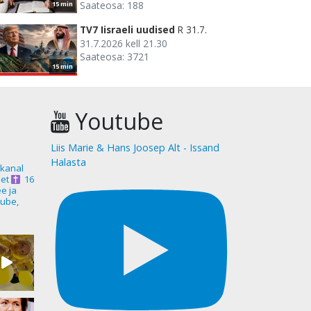
Saateosa: 188
15 min
TV7 Iisraeli uudised
R 31.7.
31.7.2026 kell 21.30
Saateosa: 3721
15 min
Youtube
Liis Marie & Hans Joosep Alt - Issand
Halasta
akanal
et
16
ee ja
ube,