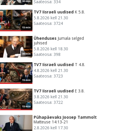
Saateosa: 334
30 min
TV7 Iisraeli uudised
K 5.8.
5.8.2026 kell 21.30
Saateosa: 3724
15 min
Ühenduses
Jumala selged
juhised
5.8.2026 kell 18.30
Saateosa: 398
30 min
TV7 Iisraeli uudised
T 4.8.
4.8.2026 kell 21.30
Saateosa: 3723
15 min
TV7 Iisraeli uudised
E 3.8.
3.8.2026 kell 21.30
Saateosa: 3722
15 min
Pühapäevaks Joosep Tammolt
Matteuse 14:13-21
2.8.2026 kell 17.30