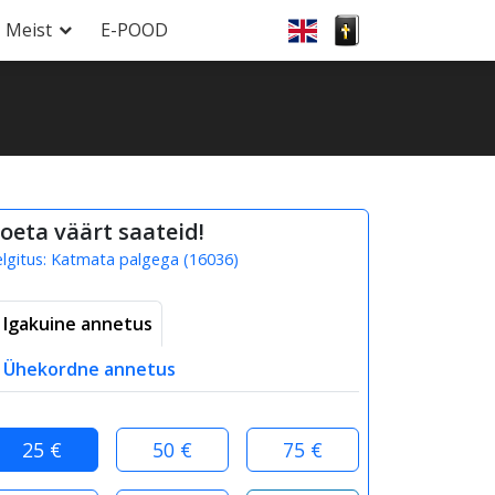
Meist
E-POOD
oeta väärt saateid!
elgitus:
Katmata palgega
(
16036
)
Igakuine annetus
Ühekordne annetus
25 €
50 €
75 €