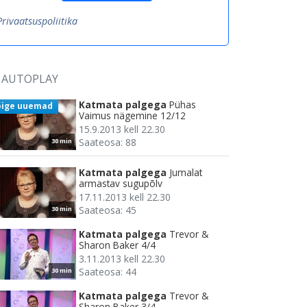
Privaatsuspoliitika
AUTOPLAY
Katmata palgega
Pühas
õige uuemad
Vaimus nägemine 12/12
15.9.2013 kell 22.30
Saateosa: 88
30 min
Katmata palgega
Jumalat
armastav sugupõlv
17.11.2013 kell 22.30
Saateosa: 45
30 min
Katmata palgega
Trevor &
Sharon Baker 4/4
3.11.2013 kell 22.30
Saateosa: 44
30 min
Katmata palgega
Trevor &
Sharon Baker 3/4