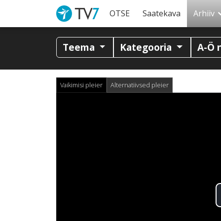
OTSE
Saatekava
Arhiiv
Teema
Kategooria
A-Ö 
Vaikimisi pleier
Alternatiivsed pleier