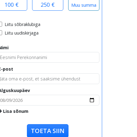
100 €
250 €
Liitu sõbraklubiga
Liitu uudiskirjaga
Nimi
E-post
Alguskuupäev
Lisa sõnum
TOETA SIIN