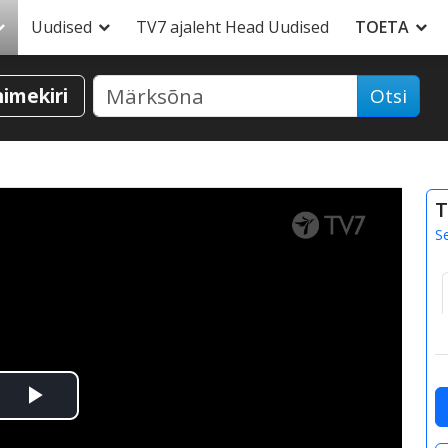
Uudised
TV7 ajaleht Head Uudised
TOETA
nimekiri
Otsi
T
S
Esita