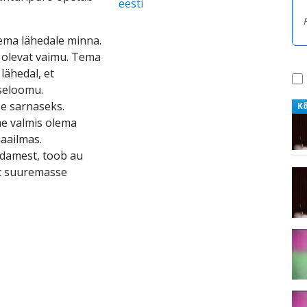
eesti
ema lähedale minna.
 olevat vaimu. Tema
lähedal, et
seloomu.
e sarnaseks.
K
me valmis olema
aailmas.
üdamest, toob au
st suuremasse