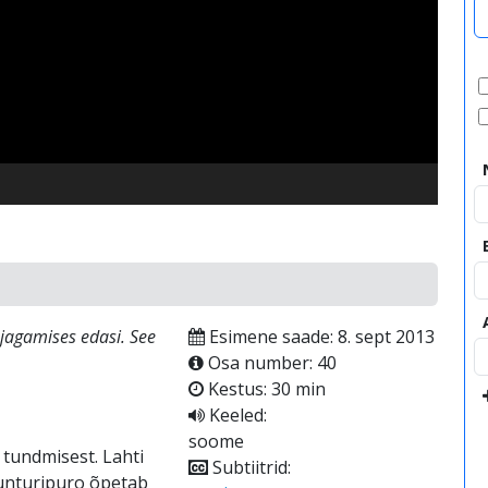
video
jagamises edasi. See
Esimene saade: 8. sept 2013
Osa number: 40
Kestus: 30 min
Keeled:
soome
tundmisest. Lahti
Subtiitrid:
Tunturipuro õpetab