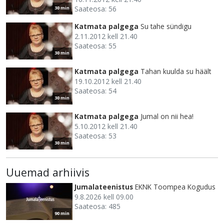
Saateosa: 56
30 min
Katmata palgega
Su tahe sündigu
2.11.2012 kell 21.40
Saateosa: 55
30 min
Katmata palgega
Tahan kuulda su häält
19.10.2012 kell 21.40
Saateosa: 54
30 min
Katmata palgega
Jumal on nii hea!
5.10.2012 kell 21.40
Saateosa: 53
30 min
Uuemad arhiivis
Jumalateenistus
EKNK Toompea Kogudus
9.8.2026 kell 09.00
Saateosa: 485
90 min