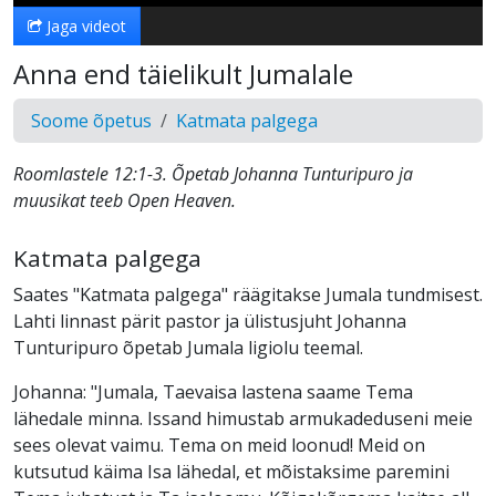
Jaga videot
Anna end täielikult Jumalale
Soome õpetus
Katmata palgega
Roomlastele 12:1-3. Õpetab Johanna Tunturipuro ja
muusikat teeb Open Heaven.
Katmata palgega
Saates "Katmata palgega" räägitakse Jumala tundmisest.
Lahti linnast pärit pastor ja ülistusjuht Johanna
Tunturipuro õpetab Jumala ligiolu teemal.
Johanna: "Jumala, Taevaisa lastena saame Tema
lähedale minna. Issand himustab armukadeduseni meie
sees olevat vaimu. Tema on meid loonud! Meid on
kutsutud käima Isa lähedal, et mõistaksime paremini