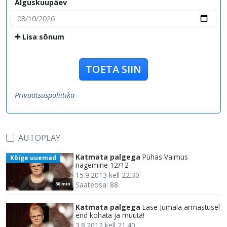
Alguskuupäev
Lisa sõnum
TOETA SIIN
Privaatsuspoliitika
AUTOPLAY
Katmata palgega
Pühas Vaimus
Kõige uuemad
nägemine 12/12
15.9.2013 kell 22.30
Saateosa: 88
30 min
Katmata palgega
Lase Jumala armastusel
end kohata ja muuta!
3.8.2012 kell 21.40