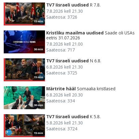
TV7 Iisraeli uudised
R 7.8.
7.8.2026 kell 21.30
Saateosa: 3726
15 min
Kristliku maailma uudised
Saade oli USAs
eetris 31.07.2026
7.8.2026 kell 21.00
Saateosa: 717
30 min
TV7 Iisraeli uudised
N 6.8.
6.8.2026 kell 21.30
Saateosa: 3725
15 min
Märtrite hääl
Somaalia kristlased
6.8.2026 kell 20.30
Saateosa: 334
30 min
TV7 Iisraeli uudised
K 5.8.
5.8.2026 kell 21.30
Saateosa: 3724
15 min