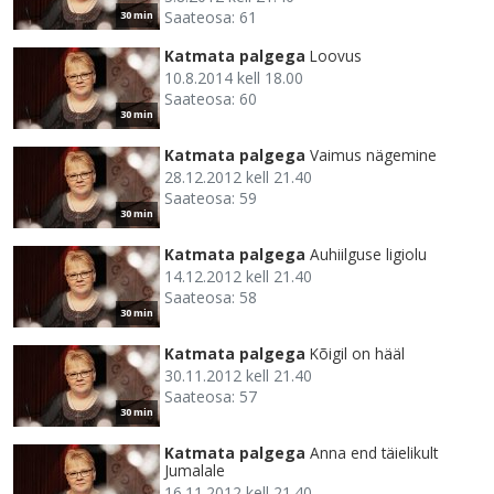
Saateosa: 61
30 min
Katmata palgega
Loovus
10.8.2014 kell 18.00
Saateosa: 60
30 min
Katmata palgega
Vaimus nägemine
28.12.2012 kell 21.40
Saateosa: 59
30 min
Katmata palgega
Auhiilguse ligiolu
14.12.2012 kell 21.40
Saateosa: 58
30 min
Katmata palgega
Kõigil on hääl
30.11.2012 kell 21.40
Saateosa: 57
30 min
Katmata palgega
Anna end täielikult
Jumalale
16.11.2012 kell 21.40