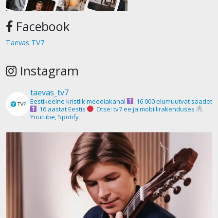
Facebook
Taevas TV7
Instagram
taevas_tv7
Eestikeelne kristlik meediakanal
16 000 elumuutvat saadet
16 aastat Eestis
Otse: tv7.ee ja mobiilirakenduses
Youtube, Spotify