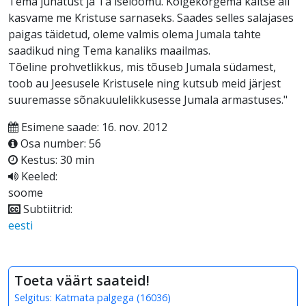
Tema juhatust ja Ta iseloomu. Kõigekõrgema kaitse all
kasvame me Kristuse sarnaseks. Saades selles salajases
paigas täidetud, oleme valmis olema Jumala tahte
saadikud ning Tema kanaliks maailmas.
Tõeline prohvetlikkus, mis tõuseb Jumala südamest,
toob au Jeesusele Kristusele ning kutsub meid järjest
suuremasse sõnakuulelikkusesse Jumala armastuses."
Esimene saade: 16. nov. 2012
Osa number: 56
Kestus: 30 min
Keeled:
soome
Subtiitrid:
eesti
Toeta väärt saateid!
Selgitus:
Katmata palgega
(
16036
)