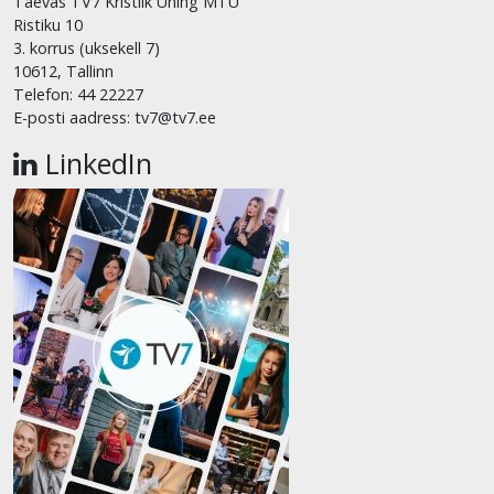
Taevas TV7 Kristlik Ühing MTÜ
Ristiku 10
3. korrus (uksekell 7)
10612, Tallinn
Telefon: 44 22227
E-posti aadress: tv7@tv7.ee
LinkedIn