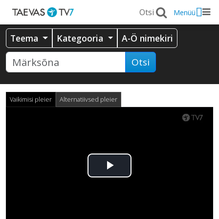
Menüü
Teema
Kategooria
A-Ö nimekiri
Otsi
Vaikimisi pleier
Alternatiivsed pleier
Esita
video