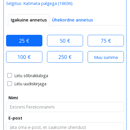
Selgitus:
Katmata palgega
(
16036
)
Igakuine annetus
Ühekordne annetus
25 €
50 €
75 €
100 €
250 €
Liitu sõbraklubiga
Liitu uudiskirjaga
Nimi
E-post