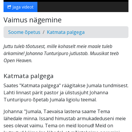
Jaga videot
Vaimus nägemine
Soome õpetus
Katmata palgega
Juttu tuleb tõotusest, mille kohaselt meie maale tuleb
ärkamine! Johanna Tunturipuro jutlustab. Muusikat teeb
Open Heaven.
Katmata palgega
Saates "Katmata palgega" räägitakse Jumala tundmisest.
Lahti linnast pärit pastor ja ülistusjuht Johanna
Tunturipuro õpetab Jumala ligiolu teemal.
Johanna: "Jumala, Taevaisa lastena saame Tema
lähedale minna. Issand himustab armukadeduseni meie
sees olevat vaimu. Tema on meid loonud! Meid on