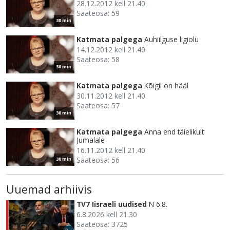
28.12.2012 kell 21.40
Saateosa: 59
30 min
Katmata palgega
Auhiilguse ligiolu
14.12.2012 kell 21.40
Saateosa: 58
30 min
Katmata palgega
Kõigil on hääl
30.11.2012 kell 21.40
Saateosa: 57
30 min
Katmata palgega
Anna end täielikult
Jumalale
16.11.2012 kell 21.40
Saateosa: 56
30 min
Uuemad arhiivis
TV7 Iisraeli uudised
N 6.8.
6.8.2026 kell 21.30
Saateosa: 3725