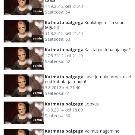
saata
14.9.2012 kell 21.40
Saateosa: 64
30 min
Katmata palgega
Kuulutagem Ta suuri
tegusid!
31.8.2012 kell 21.40
Saateosa: 63
30 min
Katmata palgega
Kas tahad teha ajalugu?
17.8.2012 kell 21.40
Saateosa: 62
30 min
Katmata palgega
Lase Jumala armastusel
end kohata ja muuta!
3.8.2012 kell 21.40
Saateosa: 61
30 min
Katmata palgega
Loovus
10.8.2014 kell 18.00
Saateosa: 60
30 min
Katmata palgega
Vaimus nägemine