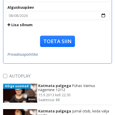
Alguskuupäev
Lisa sõnum
TOETA SIIN
Privaatsuspoliitika
AUTOPLAY
Katmata palgega
Pühas Vaimus
Kõige uuemad
nägemine 12/12
15.9.2013 kell 22.30
Saateosa: 88
30 min
Katmata palgega
Jumal otsib, keda välja