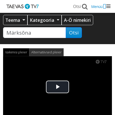
Menüü
Teema
Kategooria
A-Ö nimekiri
Otsi
Vaikimisi pleier
Alternatiivsed pleier
Esita
video