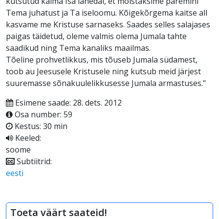
kutsutud käima Isa lähedal, et mõistaksime paremini
Tema juhatust ja Ta iseloomu. Kõigekõrgema kaitse all
kasvame me Kristuse sarnaseks. Saades selles salajases
paigas täidetud, oleme valmis olema Jumala tahte
saadikud ning Tema kanaliks maailmas.
Tõeline prohvetlikkus, mis tõuseb Jumala südamest,
toob au Jeesusele Kristusele ning kutsub meid järjest
suuremasse sõnakuulelikkusesse Jumala armastuses."
Esimene saade: 28. dets. 2012
Osa number: 59
Kestus: 30 min
Keeled:
soome
Subtiitrid:
eesti
Toeta väärt saateid!