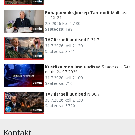
15 min
Pühapäevaks Joosep Tammolt
Matteuse
14:13-21
2.8.2026 kell 17.30
Saateosa: 188
15 min
TV7 Iisraeli uudised
R 31.7.
31.7.2026 kell 21.30
Saateosa: 3721
15 min
Kristliku maailma uudised
Saade oli USAs
eetris 24.07.2026
31.7.2026 kell 21.00
Saateosa: 716
30 min
TV7 Iisraeli uudised
N 30.7.
30.7.2026 kell 21.30
Saateosa: 3720
15 min
Kontakt