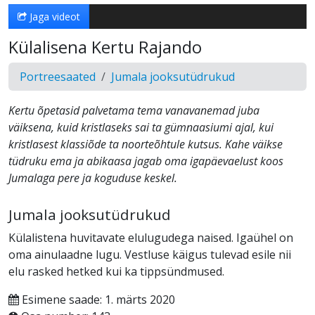
Jaga videot
Külalisena Kertu Rajando
Portreesaated
Jumala jooksutüdrukud
Kertu õpetasid palvetama tema vanavanemad juba
väiksena, kuid kristlaseks sai ta gümnaasiumi ajal, kui
kristlasest klassiõde ta noorteõhtule kutsus. Kahe väikse
tüdruku ema ja abikaasa jagab oma igapäevaelust koos
Jumalaga pere ja koguduse keskel.
Jumala jooksutüdrukud
Külalistena huvitavate elulugudega naised. Igaühel on
oma ainulaadne lugu. Vestluse käigus tulevad esile nii
elu rasked hetked kui ka tippsündmused.
Esimene saade: 1. märts 2020