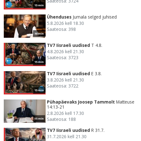
Saateosa: 3724
15 min
Ühenduses
Jumala selged juhised
5.8.2026 kell 18.30
Saateosa: 398
30 min
TV7 Iisraeli uudised
T 4.8.
4.8.2026 kell 21.30
Saateosa: 3723
15 min
TV7 Iisraeli uudised
E 3.8.
3.8.2026 kell 21.30
Saateosa: 3722
15 min
Pühapäevaks Joosep Tammolt
Matteuse
14:13-21
2.8.2026 kell 17.30
Saateosa: 188
15 min
TV7 Iisraeli uudised
R 31.7.
31.7.2026 kell 21.30