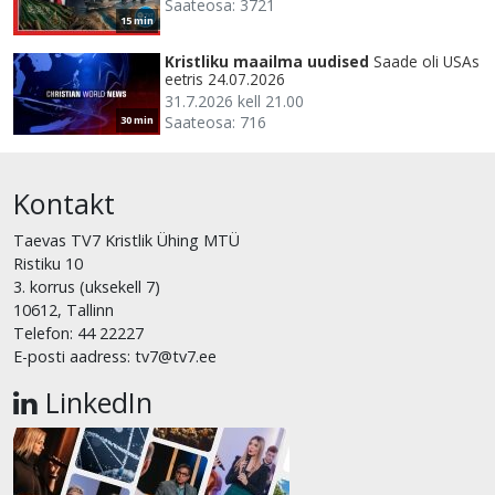
Saateosa: 3721
15 min
Kristliku maailma uudised
Saade oli USAs
eetris 24.07.2026
31.7.2026 kell 21.00
Saateosa: 716
30 min
Kontakt
Taevas TV7 Kristlik Ühing MTÜ
Ristiku 10
3. korrus (uksekell 7)
10612, Tallinn
Telefon: 44 22227
E-posti aadress: tv7@tv7.ee
LinkedIn