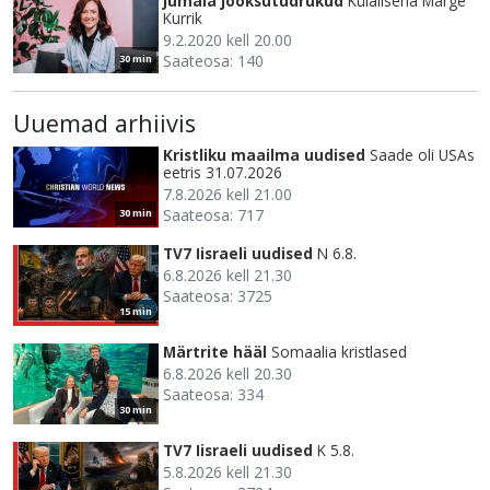
Jumala jooksutüdrukud
Külalisena Marge
Kurrik
9.2.2020 kell 20.00
Saateosa: 140
30 min
Uuemad arhiivis
Kristliku maailma uudised
Saade oli USAs
eetris 31.07.2026
7.8.2026 kell 21.00
Saateosa: 717
30 min
TV7 Iisraeli uudised
N 6.8.
6.8.2026 kell 21.30
Saateosa: 3725
15 min
Märtrite hääl
Somaalia kristlased
6.8.2026 kell 20.30
Saateosa: 334
30 min
TV7 Iisraeli uudised
K 5.8.
5.8.2026 kell 21.30