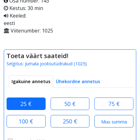
Osa number: 143
Kestus: 30 min
Keeled:
eesti
Viitenumber: 1025
Toeta väärt saateid!
Selgitus:
Jumala jooksutüdrukud
(
1025
)
Igakuine annetus
Ühekordne annetus
25 €
50 €
75 €
100 €
250 €