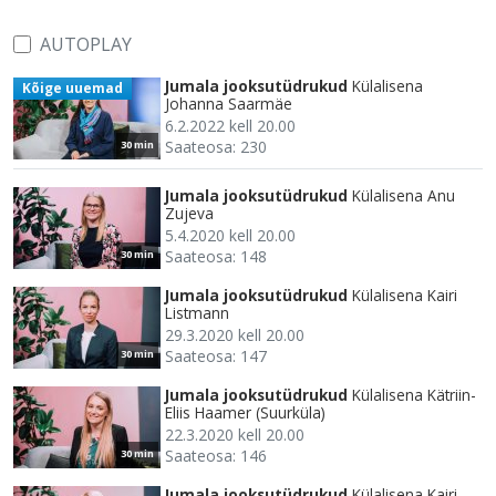
AUTOPLAY
Jumala jooksutüdrukud
Külalisena
Kõige uuemad
Johanna Saarmäe
6.2.2022 kell 20.00
Saateosa: 230
30 min
Jumala jooksutüdrukud
Külalisena Anu
Zujeva
5.4.2020 kell 20.00
Saateosa: 148
30 min
Jumala jooksutüdrukud
Külalisena Kairi
Listmann
29.3.2020 kell 20.00
Saateosa: 147
30 min
Jumala jooksutüdrukud
Külalisena Kätriin-
Eliis Haamer (Suurküla)
22.3.2020 kell 20.00
Saateosa: 146
30 min
Jumala jooksutüdrukud
Külalisena Kairi