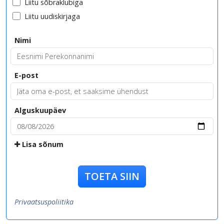
Liitu sõbraklubiga
Liitu uudiskirjaga
Nimi
E-post
Alguskuupäev
Lisa sõnum
TOETA SIIN
Privaatsuspoliitika