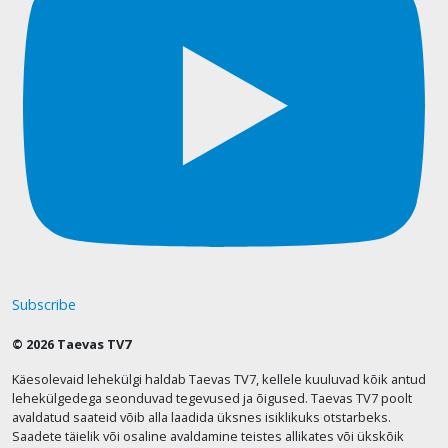
Subscribe
© 2026 Taevas TV7
Käesolevaid lehekülgi haldab Taevas TV7, kellele kuuluvad kõik antud
lehekülgedega seonduvad tegevused ja õigused. Taevas TV7 poolt
avaldatud saateid võib alla laadida üksnes isiklikuks otstarbeks.
Saadete täielik või osaline avaldamine teistes allikates või ükskõik