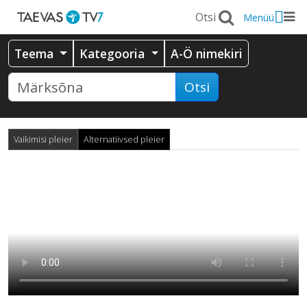
Menüü
Teema
Kategooria
A-Ö nimekiri
Otsi
Vaikimisi pleier
Alternatiivsed pleier