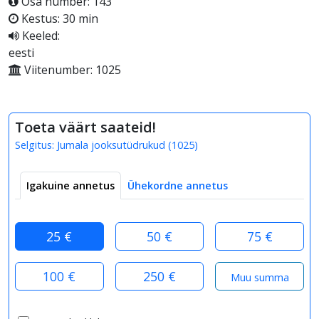
Osa number: 143
Kestus: 30 min
Keeled:
eesti
Viitenumber: 1025
Toeta väärt saateid!
Selgitus:
Jumala jooksutüdrukud
(
1025
)
Igakuine annetus
Ühekordne annetus
25 €
50 €
75 €
100 €
250 €