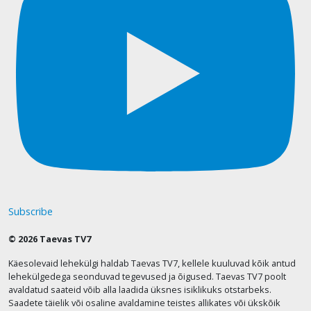
Subscribe
© 2026 Taevas TV7
Käesolevaid lehekülgi haldab Taevas TV7, kellele kuuluvad kõik antud
lehekülgedega seonduvad tegevused ja õigused. Taevas TV7 poolt
avaldatud saateid võib alla laadida üksnes isiklikuks otstarbeks.
Saadete täielik või osaline avaldamine teistes allikates või ükskõik