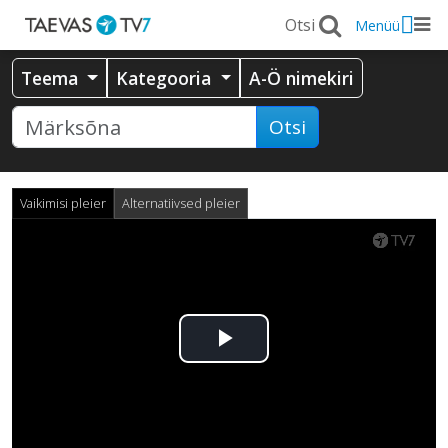
Menüü
Teema
Kategooria
A-Ö nimekiri
Otsi
Vaikimisi pleier
Alternatiivsed pleier
Esita
video