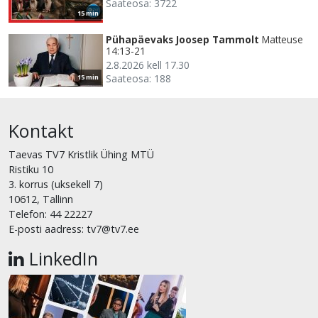
Saateosa: 3722
15 min
Pühapäevaks Joosep Tammolt
Matteuse
14:13-21
2.8.2026 kell 17.30
Saateosa: 188
15 min
Kontakt
Taevas TV7 Kristlik Ühing MTÜ
Ristiku 10
3. korrus (uksekell 7)
10612, Tallinn
Telefon: 44 22227
E-posti aadress: tv7@tv7.ee
LinkedIn