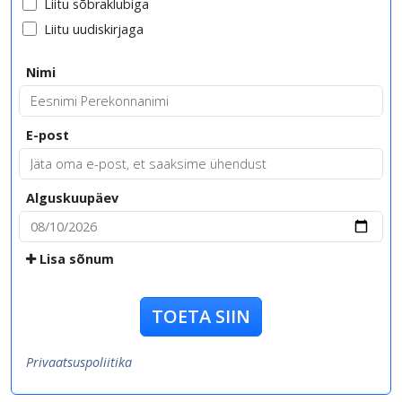
Liitu sõbraklubiga
Liitu uudiskirjaga
Nimi
E-post
Alguskuupäev
Lisa sõnum
TOETA SIIN
Privaatsuspoliitika