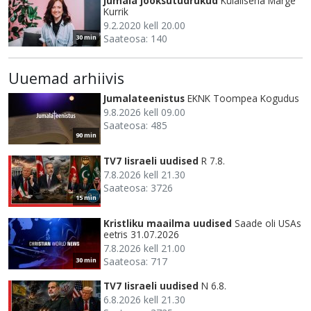
Jumala jooksutüdrukud
Külalisena Marge
Kurrik
9.2.2020 kell 20.00
Saateosa: 140
30 min
Uuemad arhiivis
Jumalateenistus
EKNK Toompea Kogudus
9.8.2026 kell 09.00
Saateosa: 485
90 min
TV7 Iisraeli uudised
R 7.8.
7.8.2026 kell 21.30
Saateosa: 3726
15 min
Kristliku maailma uudised
Saade oli USAs
eetris 31.07.2026
7.8.2026 kell 21.00
Saateosa: 717
30 min
TV7 Iisraeli uudised
N 6.8.
6.8.2026 kell 21.30