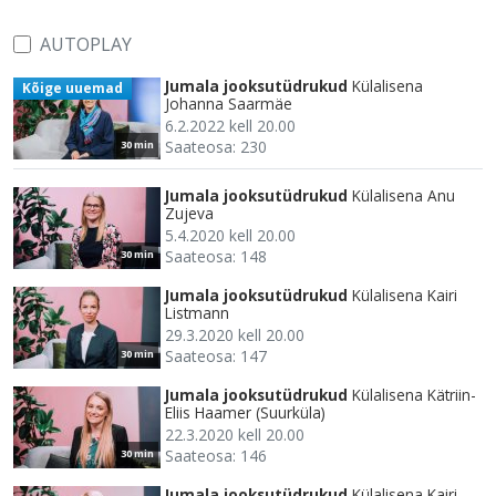
AUTOPLAY
Jumala jooksutüdrukud
Külalisena
Kõige uuemad
Johanna Saarmäe
6.2.2022 kell 20.00
Saateosa: 230
30 min
Jumala jooksutüdrukud
Külalisena Anu
Zujeva
5.4.2020 kell 20.00
Saateosa: 148
30 min
Jumala jooksutüdrukud
Külalisena Kairi
Listmann
29.3.2020 kell 20.00
Saateosa: 147
30 min
Jumala jooksutüdrukud
Külalisena Kätriin-
Eliis Haamer (Suurküla)
22.3.2020 kell 20.00
Saateosa: 146
30 min
Jumala jooksutüdrukud
Külalisena Kairi