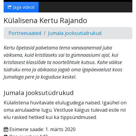
Jaga videot
Külalisena Kertu Rajando
Portreesaated
Jumala jooksutüdrukud
Kertu õpetasid palvetama tema vanavanemad juba
väiksena, kuid kristlaseks sai ta gümnaasiumi ajal, kui
kristlasest klassiõde ta noorteõhtule kutsus. Kahe väikse
tüdruku ema ja abikaasa jagab oma igapäevaelust koos
Jumalaga pere ja koguduse keskel.
Jumala jooksutüdrukud
Külalistena huvitavate elulugudega naised. Igaühel on
oma ainulaadne lugu. Vestluse käigus tulevad esile nii
elu rasked hetked kui ka tippsündmused.
Esimene saade: 1. märts 2020