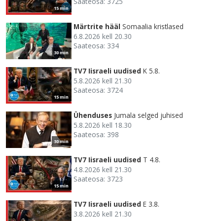
Saateosa: 3725
15 min
Märtrite hääl
Somaalia kristlased
6.8.2026 kell 20.30
Saateosa: 334
30 min
TV7 Iisraeli uudised
K 5.8.
5.8.2026 kell 21.30
Saateosa: 3724
15 min
Ühenduses
Jumala selged juhised
5.8.2026 kell 18.30
Saateosa: 398
30 min
TV7 Iisraeli uudised
T 4.8.
4.8.2026 kell 21.30
Saateosa: 3723
15 min
TV7 Iisraeli uudised
E 3.8.
3.8.2026 kell 21.30