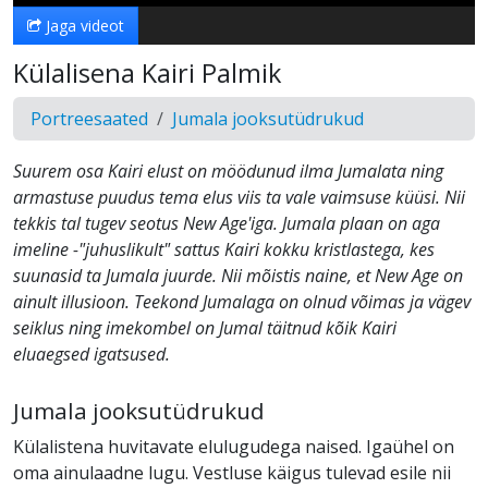
Jaga videot
Külalisena Kairi Palmik
Portreesaated
Jumala jooksutüdrukud
Suurem osa Kairi elust on möödunud ilma Jumalata ning
armastuse puudus tema elus viis ta vale vaimsuse küüsi. Nii
tekkis tal tugev seotus New Age'iga. Jumala plaan on aga
imeline -"juhuslikult" sattus Kairi kokku kristlastega, kes
suunasid ta Jumala juurde. Nii mõistis naine, et New Age on
ainult illusioon. Teekond Jumalaga on olnud võimas ja vägev
seiklus ning imekombel on Jumal täitnud kõik Kairi
eluaegsed igatsused.
Jumala jooksutüdrukud
Külalistena huvitavate elulugudega naised. Igaühel on
oma ainulaadne lugu. Vestluse käigus tulevad esile nii