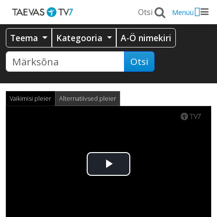
Menüü
Teema
Kategooria
A-Ö nimekiri
Otsi
Vaikimisi pleier
Alternatiivsed pleier
Esita
video