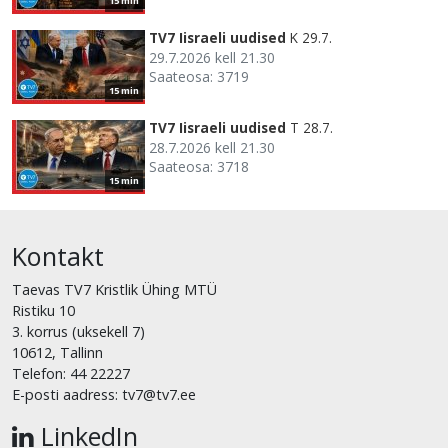
15 min
TV7 Iisraeli uudised
K 29.7.
29.7.2026 kell 21.30
Saateosa: 3719
15 min
TV7 Iisraeli uudised
T 28.7.
28.7.2026 kell 21.30
Saateosa: 3718
15 min
Kontakt
Taevas TV7 Kristlik Ühing MTÜ
Ristiku 10
3. korrus (uksekell 7)
10612, Tallinn
Telefon: 44 22227
E-posti aadress: tv7@tv7.ee
LinkedIn