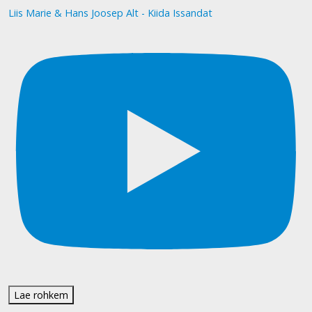
Liis Marie & Hans Joosep Alt - Kiida Issandat
Lae rohkem