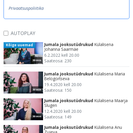
Privaatsuspoliitika
AUTOPLAY
Jumala jooksutüdrukud
Külalisena
Kõige uuemad
Johanna Saarmäe
6.2.2022 kell 20.00
Saateosa: 230
30 min
Jumala jooksutüdrukud
Külalisena Maria
Belogortseva
19.4.2020 kell 20.00
Saateosa: 150
30 min
Jumala jooksutüdrukud
Külalisena Maarja
Slugen
12.4.2020 kell 20.00
Saateosa: 149
30 min
Jumala jooksutüdrukud
Külalisena Anu
Zujeva