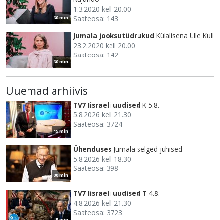
1.3.2020 kell 20.00
Saateosa: 143
30 min
Jumala jooksutüdrukud
Külalisena Ülle Kull
23.2.2020 kell 20.00
Saateosa: 142
30 min
Uuemad arhiivis
TV7 Iisraeli uudised
K 5.8.
5.8.2026 kell 21.30
Saateosa: 3724
15 min
Ühenduses
Jumala selged juhised
5.8.2026 kell 18.30
Saateosa: 398
30 min
TV7 Iisraeli uudised
T 4.8.
4.8.2026 kell 21.30
Saateosa: 3723
15 min