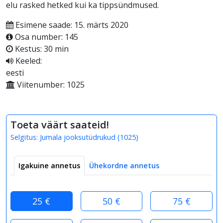
elu rasked hetked kui ka tippsündmused.
Esimene saade: 15. märts 2020
Osa number: 145
Kestus: 30 min
Keeled:
eesti
Viitenumber: 1025
Toeta väärt saateid!
Selgitus:
Jumala jooksutüdrukud
(
1025
)
Igakuine annetus
Ühekordne annetus
25 €
50 €
75 €