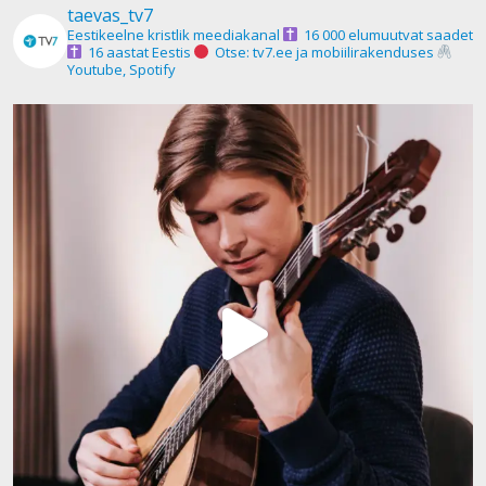
taevas_tv7
Eestikeelne kristlik meediakanal
16 000 elumuutvat saadet
16 aastat Eestis
Otse: tv7.ee ja mobiilirakenduses
Youtube, Spotify