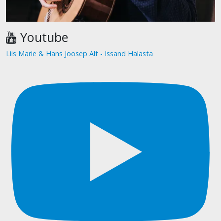
Youtube
Liis Marie & Hans Joosep Alt - Issand Halasta