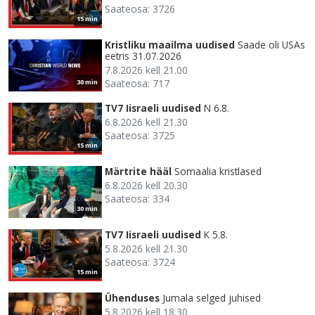
Saateosa: 3726
15 min
Kristliku maailma uudised
Saade oli USAs
eetris 31.07.2026
7.8.2026 kell 21.00
Saateosa: 717
30 min
TV7 Iisraeli uudised
N 6.8.
6.8.2026 kell 21.30
Saateosa: 3725
15 min
Märtrite hääl
Somaalia kristlased
6.8.2026 kell 20.30
Saateosa: 334
30 min
TV7 Iisraeli uudised
K 5.8.
5.8.2026 kell 21.30
Saateosa: 3724
15 min
Ühenduses
Jumala selged juhised
5.8.2026 kell 18.30