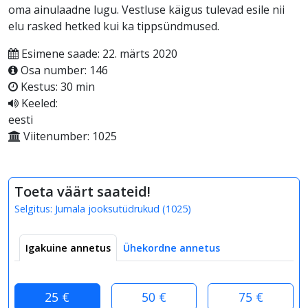
oma ainulaadne lugu. Vestluse käigus tulevad esile nii
elu rasked hetked kui ka tippsündmused.
Esimene saade: 22. märts 2020
Osa number: 146
Kestus: 30 min
Keeled:
eesti
Viitenumber: 1025
Toeta väärt saateid!
Selgitus:
Jumala jooksutüdrukud
(
1025
)
Igakuine annetus
Ühekordne annetus
25 €
50 €
75 €