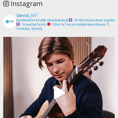
Instagram
taevas_tv7
Eestikeelne kristlik meediakanal
16 000 elumuutvat saadet
16 aastat Eestis
Otse: tv7.ee ja mobiilirakenduses
Youtube, Spotify