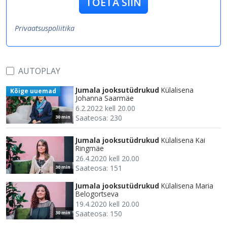
TOETA SIIN
Privaatsuspoliitika
AUTOPLAY
Jumala jooksutüdrukud
Külalisena
Kõige uuemad
Johanna Saarmäe
6.2.2022 kell 20.00
Saateosa: 230
30 min
Jumala jooksutüdrukud
Külalisena Kai
Ringmäe
26.4.2020 kell 20.00
Saateosa: 151
30 min
Jumala jooksutüdrukud
Külalisena Maria
Belogortseva
19.4.2020 kell 20.00
Saateosa: 150
30 min