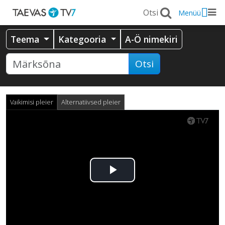
Menüü
Teema
Kategooria
A-Ö nimekiri
Otsi
Vaikimisi pleier
Alternatiivsed pleier
Esita
video