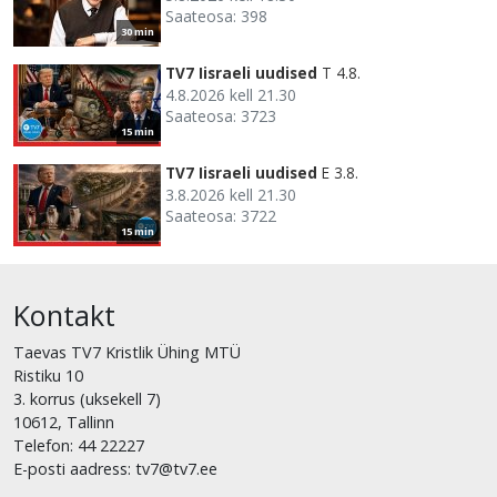
Saateosa: 398
30 min
TV7 Iisraeli uudised
T 4.8.
4.8.2026 kell 21.30
Saateosa: 3723
15 min
TV7 Iisraeli uudised
E 3.8.
3.8.2026 kell 21.30
Saateosa: 3722
15 min
Kontakt
Taevas TV7 Kristlik Ühing MTÜ
Ristiku 10
3. korrus (uksekell 7)
10612, Tallinn
Telefon: 44 22227
E-posti aadress: tv7@tv7.ee