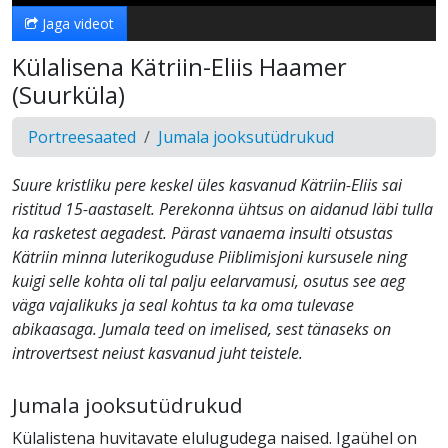
Jaga videot
Külalisena Kätriin-Eliis Haamer
(Suurküla)
Portreesaated
Jumala jooksutüdrukud
Suure kristliku pere keskel üles kasvanud Kätriin-Eliis sai
ristitud 15-aastaselt. Perekonna ühtsus on aidanud läbi tulla
ka rasketest aegadest. Pärast vanaema insulti otsustas
Kätriin minna luterikoguduse Piiblimisjoni kursusele ning
kuigi selle kohta oli tal palju eelarvamusi, osutus see aeg
väga vajalikuks ja seal kohtus ta ka oma tulevase
abikaasaga. Jumala teed on imelised, sest tänaseks on
introvertsest neiust kasvanud juht teistele.
Jumala jooksutüdrukud
Külalistena huvitavate elulugudega naised. Igaühel on