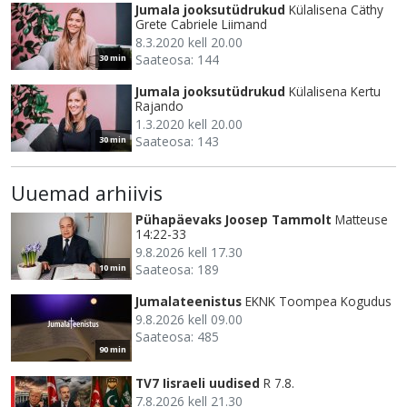
Jumala jooksutüdrukud
Külalisena Cäthy
Grete Cabriele Liimand
8.3.2020 kell 20.00
Saateosa: 144
30 min
Jumala jooksutüdrukud
Külalisena Kertu
Rajando
1.3.2020 kell 20.00
Saateosa: 143
30 min
Uuemad arhiivis
Pühapäevaks Joosep Tammolt
Matteuse
14:22-33
9.8.2026 kell 17.30
Saateosa: 189
10 min
Jumalateenistus
EKNK Toompea Kogudus
9.8.2026 kell 09.00
Saateosa: 485
90 min
TV7 Iisraeli uudised
R 7.8.
7.8.2026 kell 21.30