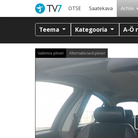
OTSE
Saatekava
Arhiiv
Teema
Kategooria
A-Ö 
Vaikimisi pleier
Alternatiivsed pleier