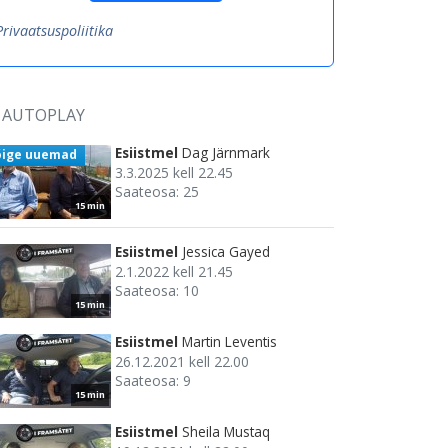
Privaatsuspoliitika
AUTOPLAY
Esiistmel
Dag Järnmark
õige uuemad
3.3.2025 kell 22.45
Saateosa: 25
15 min
Esiistmel
Jessica Gayed
2.1.2022 kell 21.45
Saateosa: 10
15 min
Esiistmel
Martin Leventis
26.12.2021 kell 22.00
Saateosa: 9
15 min
Esiistmel
Sheila Mustaq