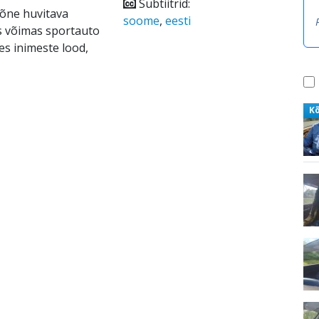
Subtiitrid:
mõne huvitava
soome
,
eesti
s võimas sportauto
es inimeste lood,
K