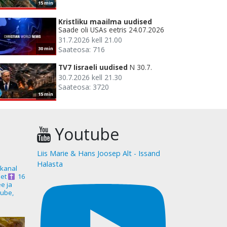
15 min
Kristliku maailma uudised
Saade oli USAs eetris 24.07.2026
31.7.2026 kell 21.00
Saateosa: 716
30 min
TV7 Iisraeli uudised
N 30.7.
30.7.2026 kell 21.30
Saateosa: 3720
15 min
Youtube
Liis Marie & Hans Joosep Alt - Issand
Halasta
akanal
et
16
ee ja
ube,