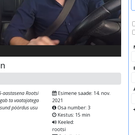
video
on
16-aastasena Rootsi
Esimene saade: 14. nov.
agab ta vaatajatega
2021
eisund pöördus usu
Osa number: 3
Kestus: 15 min
Keeled:
rootsi