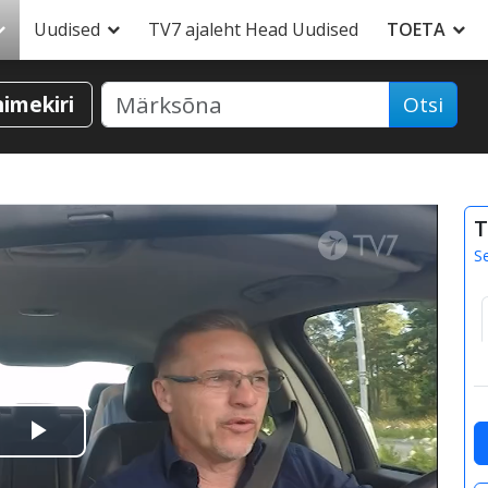
Uudised
TV7 ajaleht Head Uudised
TOETA
nimekiri
Otsi
T
S
Esita