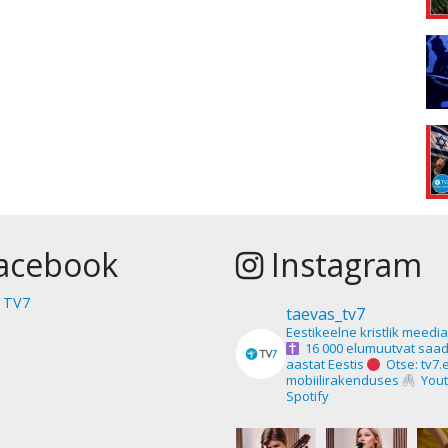
acebook
Instagram
 TV7
taevas_tv7
Eestikeelne kristlik meedi
16 000 elumuutvat saad
aastat Eestis
Otse: tv7.
mobiilirakenduses
Yout
Spotify