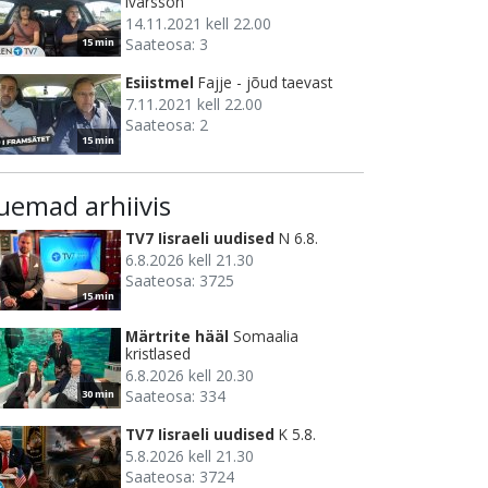
Ivarsson
14.11.2021 kell 22.00
Saateosa: 3
15 min
Esiistmel
Fajje - jõud taevast
7.11.2021 kell 22.00
Saateosa: 2
15 min
uemad arhiivis
TV7 Iisraeli uudised
N 6.8.
6.8.2026 kell 21.30
Saateosa: 3725
15 min
Märtrite hääl
Somaalia
kristlased
6.8.2026 kell 20.30
Saateosa: 334
30 min
TV7 Iisraeli uudised
K 5.8.
5.8.2026 kell 21.30
Saateosa: 3724