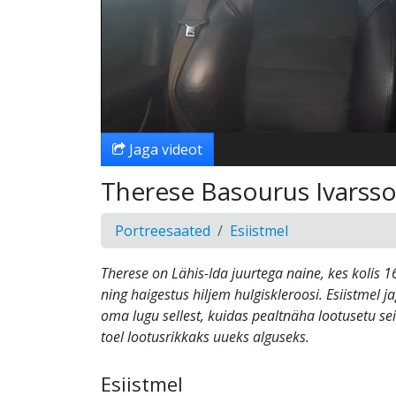
Jaga videot
Therese Basourus Ivarss
Portreesaated
Esiistmel
Therese on Lähis-Ida juurtega naine, kes kolis 
ning haigestus hiljem hulgiskleroosi. Esiistmel j
oma lugu sellest, kuidas pealtnäha lootusetu s
toel lootusrikkaks uueks alguseks.
Esiistmel