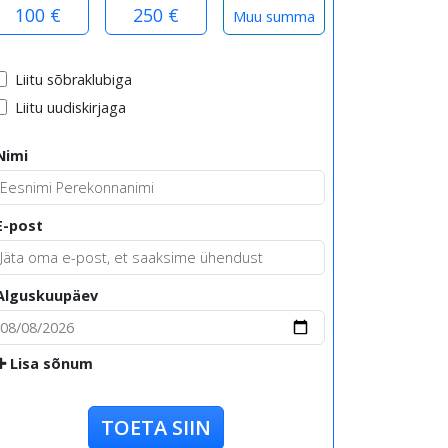
100 €
250 €
Liitu sõbraklubiga
Liitu uudiskirjaga
Nimi
E-post
Alguskuupäev
Lisa sõnum
TOETA SIIN