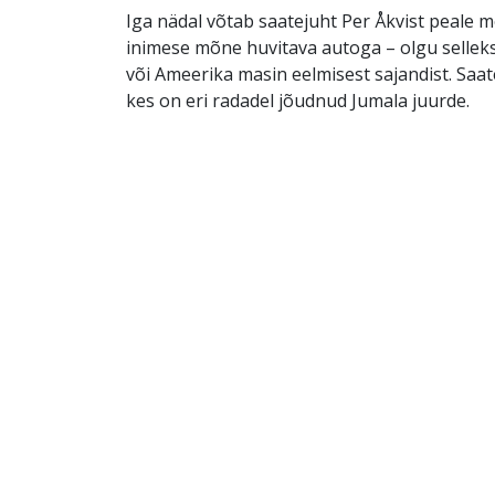
Iga nädal võtab saatejuht Per Åkvist peale 
inimese mõne huvitava autoga – olgu sellek
või Ameerika masin eelmisest sajandist. Saat
kes on eri radadel jõudnud Jumala juurde.