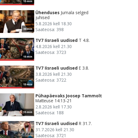
15 min
Ühenduses
Jumala selged
juhised
5.8.2026 kell 18.30
Saateosa: 398
30 min
TV7 Iisraeli uudised
T 4.8.
4.8.2026 kell 21.30
Saateosa: 3723
15 min
TV7 Iisraeli uudised
E 3.8.
3.8.2026 kell 21.30
Saateosa: 3722
15 min
Pühapäevaks Joosep Tammolt
Matteuse 14:13-21
2.8.2026 kell 17.30
Saateosa: 188
15 min
TV7 Iisraeli uudised
R 31.7.
31.7.2026 kell 21.30
Saateosa: 3721