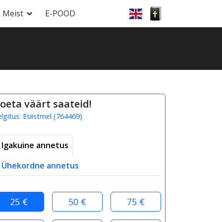
Meist
E-POOD
oeta väärt saateid!
elgitus:
Esiistmel
(
764469
)
Igakuine annetus
Ühekordne annetus
25 €
50 €
75 €