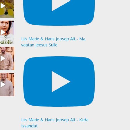
Liis Marie & Hans Joosep Alt - Ma
vaatan Jeesus Sulle
Liis Marie & Hans Joosep Alt - Kiida
Issandat