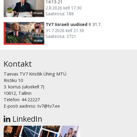
14:13-21
2.8.2026 kell 17.30
Saateosa: 188
15 min
TV7 Iisraeli uudised
R 31.7.
31.7.2026 kell 21.30
Saateosa: 3721
15 min
Kontakt
Taevas TV7 Kristlik Ühing MTÜ
Ristiku 10
3. korrus (uksekell 7)
10612, Tallinn
Telefon: 44 22227
E-posti aadress: tv7@tv7.ee
LinkedIn