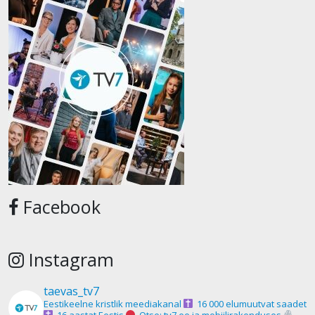
Facebook
Instagram
taevas_tv7
Eestikeelne kristlik meediakanal
16 000 elumuutvat saadet
16 aastat Eestis
Otse: tv7.ee ja mobiilirakenduses