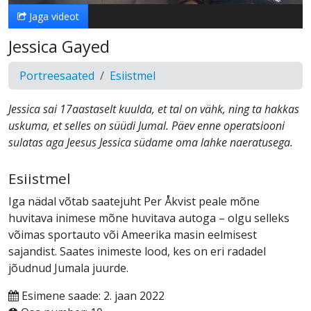
Jaga videot
Jessica Gayed
Portreesaated
Esiistmel
Jessica sai 17aastaselt kuulda, et tal on vähk, ning ta hakkas
uskuma, et selles on süüdi Jumal. Päev enne operatsiooni
sulatas aga Jeesus Jessica südame oma lahke naeratusega.
Esiistmel
Iga nädal võtab saatejuht Per Åkvist peale mõne
huvitava inimese mõne huvitava autoga – olgu selleks
võimas sportauto või Ameerika masin eelmisest
sajandist. Saates inimeste lood, kes on eri radadel
jõudnud Jumala juurde.
Esimene saade: 2. jaan 2022