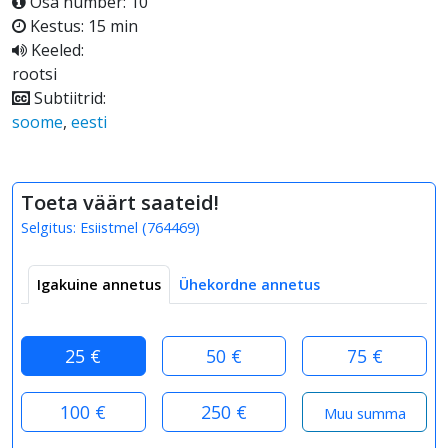
Osa number: 10
Kestus: 15 min
Keeled:
rootsi
Subtiitrid:
soome
,
eesti
Toeta väärt saateid!
Selgitus:
Esiistmel
(
764469
)
Igakuine annetus
Ühekordne annetus
25 €
50 €
75 €
100 €
250 €