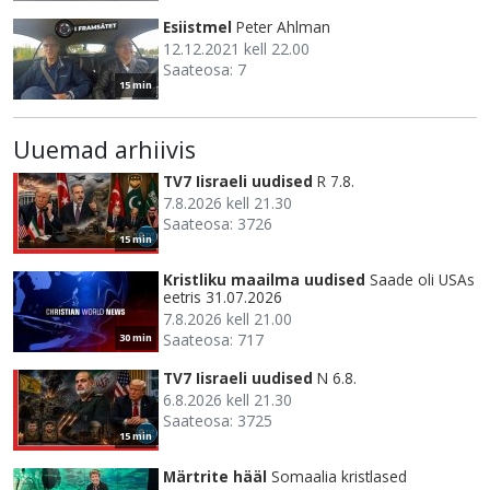
Esiistmel
Peter Ahlman
12.12.2021 kell 22.00
Saateosa: 7
15 min
Uuemad arhiivis
TV7 Iisraeli uudised
R 7.8.
7.8.2026 kell 21.30
Saateosa: 3726
15 min
Kristliku maailma uudised
Saade oli USAs
eetris 31.07.2026
7.8.2026 kell 21.00
Saateosa: 717
30 min
TV7 Iisraeli uudised
N 6.8.
6.8.2026 kell 21.30
Saateosa: 3725
15 min
Märtrite hääl
Somaalia kristlased