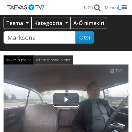
Menüü
Teema
Kategooria
A-Ö nimekiri
Otsi
Vaikimisi pleier
Alternatiivsed pleier
Esita
video