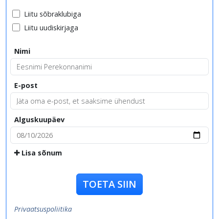
Liitu sõbraklubiga
Liitu uudiskirjaga
Nimi
E-post
Alguskuupäev
Lisa sõnum
TOETA SIIN
Privaatsuspoliitika