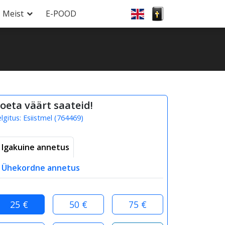
Meist
E-POOD
oeta väärt saateid!
elgitus:
Esiistmel
(
764469
)
Igakuine annetus
Ühekordne annetus
25 €
50 €
75 €