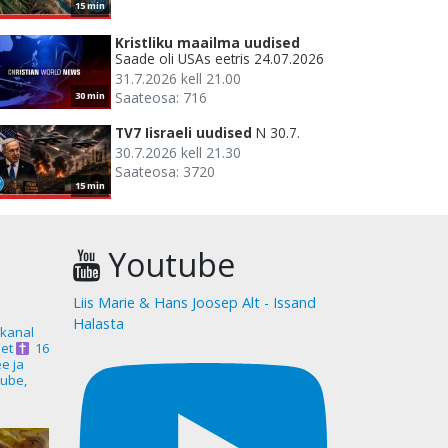
15 min
Kristliku maailma uudised
Saade oli USAs eetris 24.07.2026
31.7.2026 kell 21.00
Saateosa: 716
30 min
TV7 Iisraeli uudised
N 30.7.
30.7.2026 kell 21.30
Saateosa: 3720
15 min
Youtube
Liis Marie & Hans Joosep Alt - Issand
Halasta
akanal
et
16
ee ja
ube,