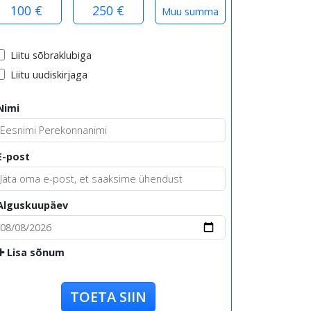
100 €
250 €
Liitu sõbraklubiga
Liitu uudiskirjaga
Nimi
E-post
Alguskuupäev
Lisa sõnum
TOETA SIIN