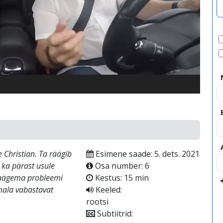
video
 Christian. Ta räägib
Esimene saade: 5. dets. 2021
 ka pärast usule
Osa number: 6
d nägema probleemi
Kestus: 15 min
mala vabastavat
Keeled:
rootsi
Subtiitrid: