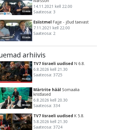
Ivarsson
14.11.2021 kell 22.00
Saateosa: 3
15 min
Esiistmel
Fajje - jõud taevast
7.11.2021 kell 22.00
Saateosa: 2
15 min
uemad arhiivis
TV7 Iisraeli uudised
N 6.8.
6.8.2026 kell 21.30
Saateosa: 3725
15 min
Märtrite hääl
Somaalia
kristlased
6.8.2026 kell 20.30
Saateosa: 334
30 min
TV7 Iisraeli uudised
K 5.8.
5.8.2026 kell 21.30
Saateosa: 3724