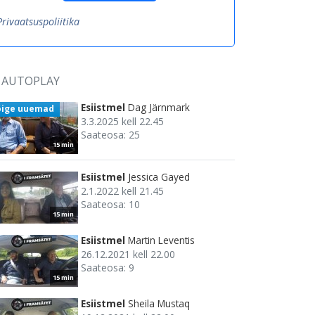
Privaatsuspoliitika
AUTOPLAY
Esiistmel
Dag Järnmark
õige uuemad
3.3.2025 kell 22.45
Saateosa: 25
15 min
Esiistmel
Jessica Gayed
2.1.2022 kell 21.45
Saateosa: 10
15 min
Esiistmel
Martin Leventis
26.12.2021 kell 22.00
Saateosa: 9
15 min
Esiistmel
Sheila Mustaq