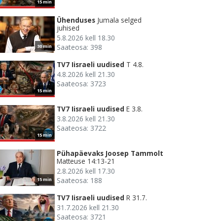
15 min
Ühenduses
Jumala selged
juhised
5.8.2026 kell 18.30
Saateosa: 398
30 min
TV7 Iisraeli uudised
T 4.8.
4.8.2026 kell 21.30
Saateosa: 3723
15 min
TV7 Iisraeli uudised
E 3.8.
3.8.2026 kell 21.30
Saateosa: 3722
15 min
Pühapäevaks Joosep Tammolt
Matteuse 14:13-21
2.8.2026 kell 17.30
Saateosa: 188
15 min
TV7 Iisraeli uudised
R 31.7.
31.7.2026 kell 21.30
Saateosa: 3721