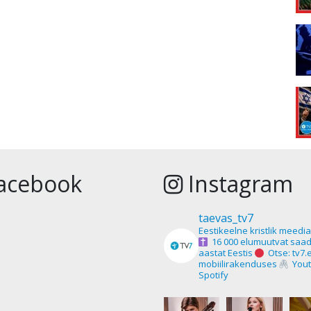
acebook
Instagram
taevas_tv7
Eestikeelne kristlik meedi
16 000 elumuutvat saad
aastat Eestis
Otse: tv7.
mobiilirakenduses
Yout
Spotify