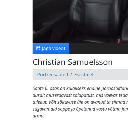
Jaga videot
Christian Samuelsson
Portreesaated
Esiistmel
Saate 6. osas on külaliseks endine pornosõltlane
ausalt muserdavast salapatust, mis vaevas teda
tulekut. Võit sõltuvuse üle on avanud ta silma
sügavamaid soppe ja õpetanud vastu võtma Ju
armu.