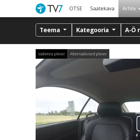
OTSE
Saatekava
Arhiiv
Teema
Kategooria
A-Ö 
Vaikimisi pleier
Alternatiivsed pleier