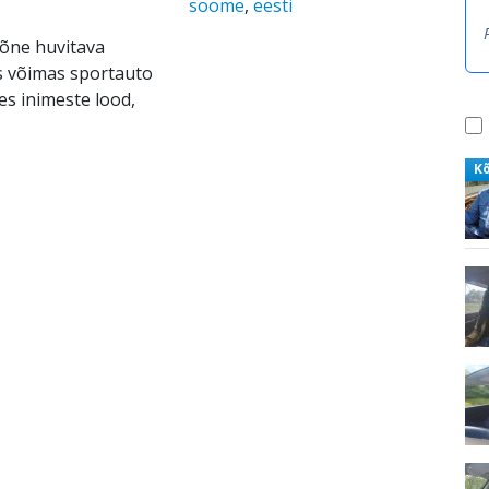
soome
,
eesti
mõne huvitava
s võimas sportauto
es inimeste lood,
K