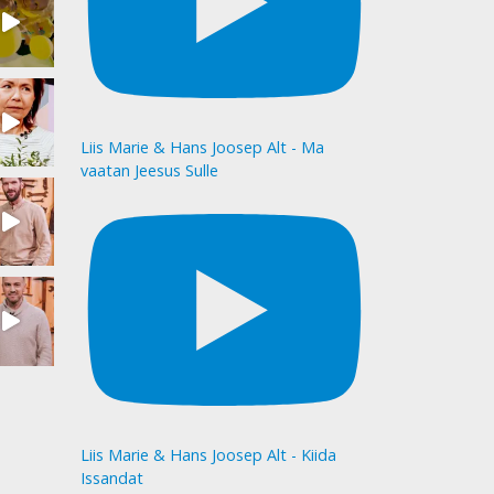
Liis Marie & Hans Joosep Alt - Ma
vaatan Jeesus Sulle
Liis Marie & Hans Joosep Alt - Kiida
Issandat