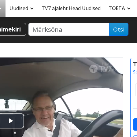
Uudised
TV7 ajaleht Head Uudised
TOETA
nimekiri
Otsi
T
S
Esita