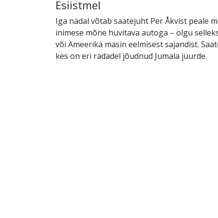
Esiistmel
Iga nädal võtab saatejuht Per Åkvist peale 
inimese mõne huvitava autoga – olgu sellek
või Ameerika masin eelmisest sajandist. Saat
kes on eri radadel jõudnud Jumala juurde.