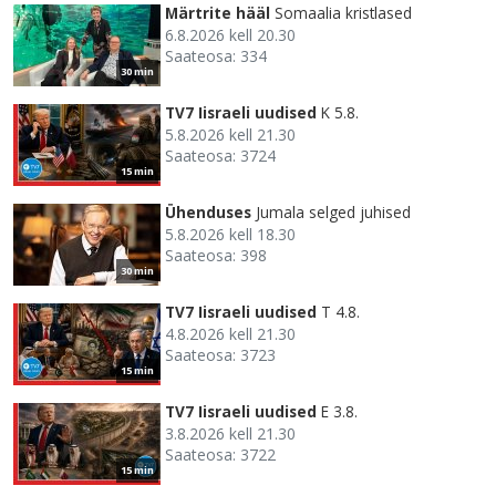
Märtrite hääl
Somaalia kristlased
6.8.2026 kell 20.30
Saateosa: 334
30 min
TV7 Iisraeli uudised
K 5.8.
5.8.2026 kell 21.30
Saateosa: 3724
15 min
Ühenduses
Jumala selged juhised
5.8.2026 kell 18.30
Saateosa: 398
30 min
TV7 Iisraeli uudised
T 4.8.
4.8.2026 kell 21.30
Saateosa: 3723
15 min
TV7 Iisraeli uudised
E 3.8.
3.8.2026 kell 21.30
Saateosa: 3722
15 min