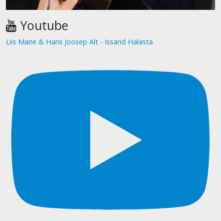
Youtube
Liis Marie & Hans Joosep Alt - Issand Halasta