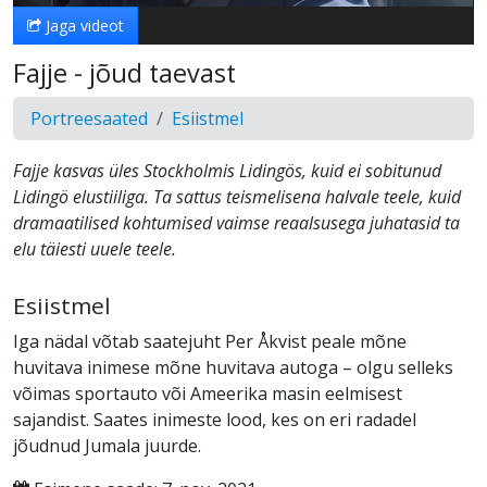
Jaga videot
Fajje - jõud taevast
Portreesaated
Esiistmel
Fajje kasvas üles Stockholmis Lidingös, kuid ei sobitunud
Lidingö elustiiliga. Ta sattus teismelisena halvale teele, kuid
dramaatilised kohtumised vaimse reaalsusega juhatasid ta
elu täiesti uuele teele.
Esiistmel
Iga nädal võtab saatejuht Per Åkvist peale mõne
huvitava inimese mõne huvitava autoga – olgu selleks
võimas sportauto või Ameerika masin eelmisest
sajandist. Saates inimeste lood, kes on eri radadel
jõudnud Jumala juurde.