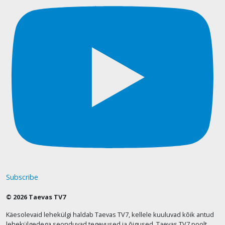
Subscribe
© 2026 Taevas TV7
Käesolevaid lehekülgi haldab Taevas TV7, kellele kuuluvad kõik antud
lehekülgedega seonduvad tegevused ja õigused. Taevas TV7 poolt