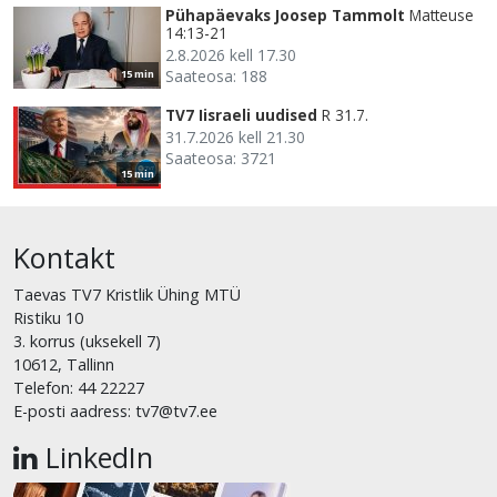
Pühapäevaks Joosep Tammolt
Matteuse
14:13-21
2.8.2026 kell 17.30
Saateosa: 188
15 min
TV7 Iisraeli uudised
R 31.7.
31.7.2026 kell 21.30
Saateosa: 3721
15 min
Kontakt
Taevas TV7 Kristlik Ühing MTÜ
Ristiku 10
3. korrus (uksekell 7)
10612, Tallinn
Telefon: 44 22227
E-posti aadress: tv7@tv7.ee
LinkedIn