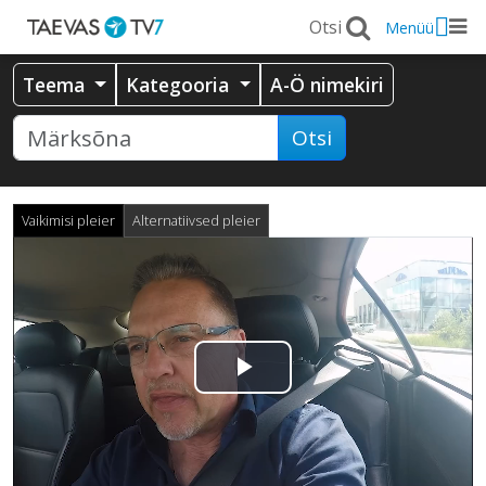
Menüü
Teema
Kategooria
A-Ö nimekiri
Otsi
Vaikimisi pleier
Alternatiivsed pleier
Esita
video