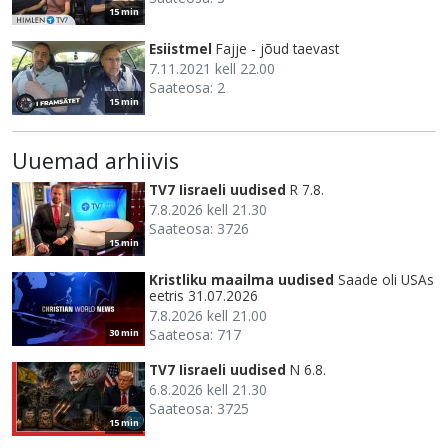
15 min
Esiistmel
Fajje - jõud taevast
7.11.2021 kell 22.00
Saateosa: 2
15 min
Uuemad arhiivis
TV7 Iisraeli uudised
R 7.8.
7.8.2026 kell 21.30
Saateosa: 3726
15 min
Kristliku maailma uudised
Saade oli USAs
eetris 31.07.2026
7.8.2026 kell 21.00
Saateosa: 717
30 min
TV7 Iisraeli uudised
N 6.8.
6.8.2026 kell 21.30
Saateosa: 3725
15 min