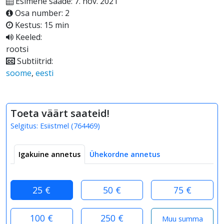
Esimene saade: 7. nov. 2021
Osa number: 2
Kestus: 15 min
Keeled:
rootsi
Subtiitrid:
soome
,
eesti
Toeta väärt saateid!
Selgitus:
Esiistmel
(
764469
)
Igakuine annetus
Ühekordne annetus
25 €
50 €
75 €
100 €
250 €