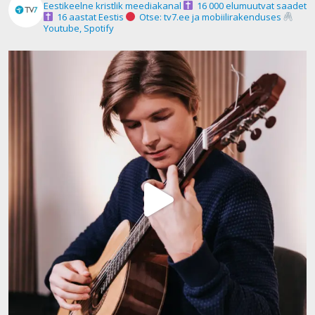
Eestikeelne kristlik meediakanal
16 000 elumuutvat saadet
16 aastat Eestis
Otse: tv7.ee ja mobiilirakenduses
Youtube, Spotify