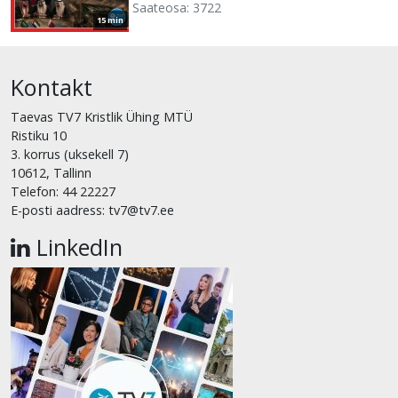
Saateosa: 3722
15 min
Kontakt
Taevas TV7 Kristlik Ühing MTÜ
Ristiku 10
3. korrus (uksekell 7)
10612, Tallinn
Telefon: 44 22227
E-posti aadress: tv7@tv7.ee
LinkedIn