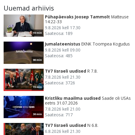
Uuemad arhiivis
Pühapäevaks Joosep Tammolt
Matteuse
14:22-33
9.8.2026 kell 17.30
Saateosa: 189
10 min
Jumalateenistus
EKNK Toompea Kogudus
9.8.2026 kell 09.00
Saateosa: 485
90 min
TV7 Iisraeli uudised
R 7.8.
7.8.2026 kell 21.30
Saateosa: 3726
15 min
Kristliku maailma uudised
Saade oli USAs
eetris 31.07.2026
7.8.2026 kell 21.00
Saateosa: 717
30 min
TV7 Iisraeli uudised
N 6.8.
6.8.2026 kell 21.30