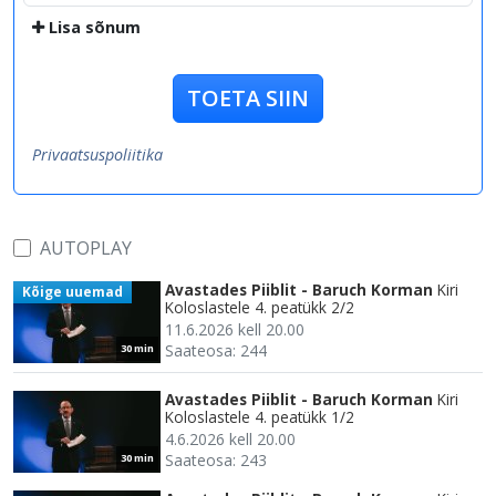
Lisa sõnum
TOETA SIIN
Privaatsuspoliitika
AUTOPLAY
Avastades Piiblit - Baruch Korman
Kiri
Kõige uuemad
Koloslastele 4. peatükk 2/2
11.6.2026 kell 20.00
Saateosa: 244
30 min
Avastades Piiblit - Baruch Korman
Kiri
Koloslastele 4. peatükk 1/2
4.6.2026 kell 20.00
Saateosa: 243
30 min