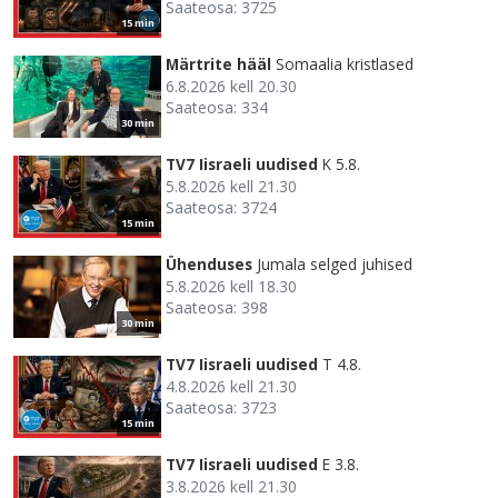
Saateosa: 3725
15 min
Märtrite hääl
Somaalia kristlased
6.8.2026 kell 20.30
Saateosa: 334
30 min
TV7 Iisraeli uudised
K 5.8.
5.8.2026 kell 21.30
Saateosa: 3724
15 min
Ühenduses
Jumala selged juhised
5.8.2026 kell 18.30
Saateosa: 398
30 min
TV7 Iisraeli uudised
T 4.8.
4.8.2026 kell 21.30
Saateosa: 3723
15 min
TV7 Iisraeli uudised
E 3.8.
3.8.2026 kell 21.30