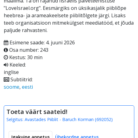
maailma. Ta on rajanud Iisraelis palveteenistuse
"LoveIsrael.org". Eesmärgiks on üksikasjalik piibliõpe
heebrea- ja arameakeelsete piiblitõlgete järgi. Lisaks
teeb organisatsioon mitmekülgset meediatööd, et jõuda
paljude rahvasteni.
Esimene saade: 4. juuni 2026
Osa number: 243
Kestus: 30 min
Keeled:
inglise
Subtiitrid:
soome
,
eesti
Toeta väärt saateid!
Selgitus:
Avastades Piiblit - Baruch Korman
(
692052
)
Igakuine annetus
Ühekordne annetus