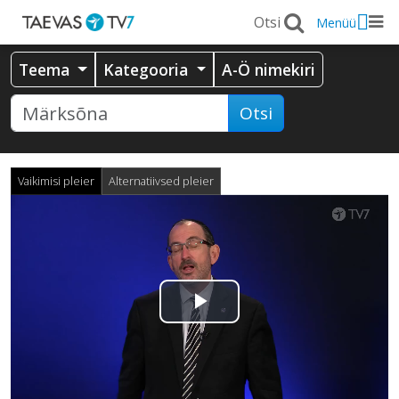
Menüü
Teema
Kategooria
A-Ö nimekiri
Otsi
Vaikimisi pleier
Alternatiivsed pleier
Esita
video