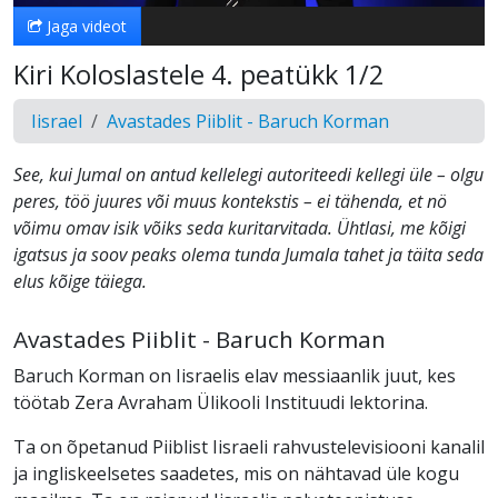
Jaga videot
Kiri Koloslastele 4. peatükk 1/2
Iisrael
Avastades Piiblit - Baruch Korman
See, kui Jumal on antud kellelegi autoriteedi kellegi üle – olgu
peres, töö juures või muus kontekstis – ei tähenda, et nö
võimu omav isik võiks seda kuritarvitada. Ühtlasi, me kõigi
igatsus ja soov peaks olema tunda Jumala tahet ja täita seda
elus kõige täiega.
Avastades Piiblit - Baruch Korman
Baruch Korman on Iisraelis elav messiaanlik juut, kes
töötab Zera Avraham Ülikooli Instituudi lektorina.
Ta on õpetanud Piiblist Iisraeli rahvustelevisiooni kanalil
ja ingliskeelsetes saadetes, mis on nähtavad üle kogu