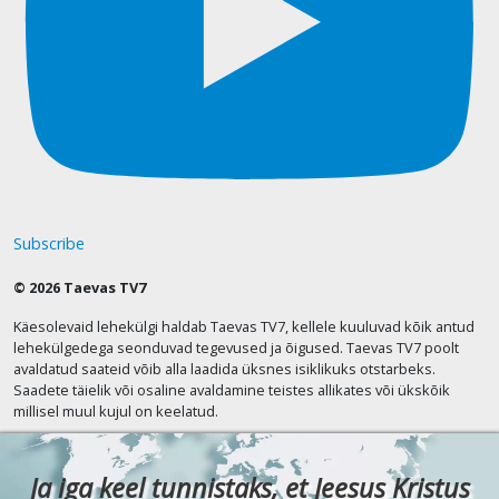
Subscribe
© 2026 Taevas TV7
Käesolevaid lehekülgi haldab Taevas TV7, kellele kuuluvad kõik antud
lehekülgedega seonduvad tegevused ja õigused. Taevas TV7 poolt
avaldatud saateid võib alla laadida üksnes isiklikuks otstarbeks.
Saadete täielik või osaline avaldamine teistes allikates või ükskõik
millisel muul kujul on keelatud.
Ja iga keel tunnistaks, et Jeesus Kristus