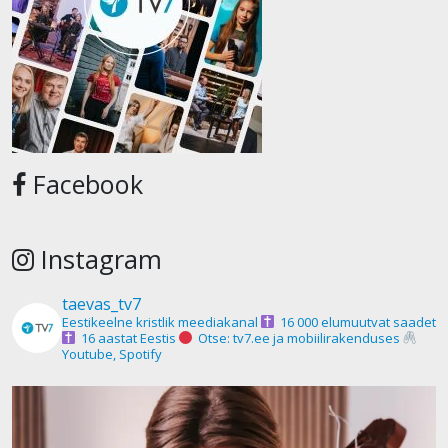
Facebook
Instagram
taevas_tv7
Eestikeelne kristlik meediakanal
16 000 elumuutvat saadet
16 aastat Eestis
Otse: tv7.ee ja mobiilirakenduses
Youtube, Spotify