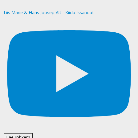
Liis Marie & Hans Joosep Alt - Kiida Issandat
Lae rohkem