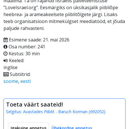
maailma. Ta on rajanud Iisraelis palveteenistuse
"LoveIsrael.org". Eesmärgiks on üksikasjalik piibliõpe
heebrea- ja arameakeelsete piiblitõlgete järgi. Lisaks
teeb organisatsioon mitmekülgset meediatööd, et jõuda
paljude rahvasteni.
Esimene saade: 21. mai 2026
Osa number: 241
Kestus: 30 min
Keeled:
inglise
Subtiitrid:
soome
,
eesti
Toeta väärt saateid!
Selgitus:
Avastades Piiblit - Baruch Korman
(
692052
)
Igakuine annetus
Ühekordne annetus