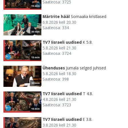
Saateosa: 3725
15 min
Märtrite hääl
Somaalia kristlased
6.8.2026 kell 20.30
Saateosa: 334
30 min
TV7 Iisraeli uudised
K 5.8.
5.8.2026 kell 21.30
Saateosa: 3724
15 min
Ühenduses
Jumala selged juhised
5.8.2026 kell 18.30
Saateosa: 398
30 min
TV7 Iisraeli uudised
T 4.8.
4.8.2026 kell 21.30
Saateosa: 3723
15 min
TV7 Iisraeli uudised
E 3.8.
3.8.2026 kell 21.30