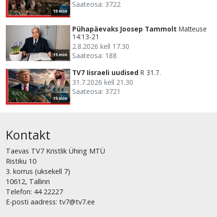
Saateosa: 3722
15 min
Pühapäevaks Joosep Tammolt
Matteuse
14:13-21
2.8.2026 kell 17.30
Saateosa: 188
15 min
TV7 Iisraeli uudised
R 31.7.
31.7.2026 kell 21.30
Saateosa: 3721
15 min
Kontakt
Taevas TV7 Kristlik Ühing MTÜ
Ristiku 10
3. korrus (uksekell 7)
10612, Tallinn
Telefon: 44 22227
E-posti aadress: tv7@tv7.ee