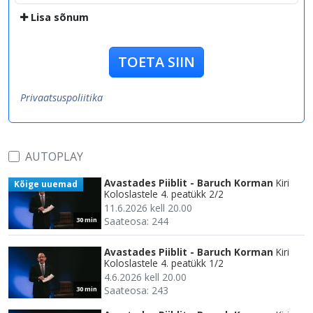
Lisa sõnum
TOETA SIIN
Privaatsuspoliitika
AUTOPLAY
Avastades Piiblit - Baruch Korman
Kiri
Kõige uuemad
Koloslastele 4. peatükk 2/2
11.6.2026 kell 20.00
Saateosa: 244
30 min
Avastades Piiblit - Baruch Korman
Kiri
Koloslastele 4. peatükk 1/2
4.6.2026 kell 20.00
Saateosa: 243
30 min