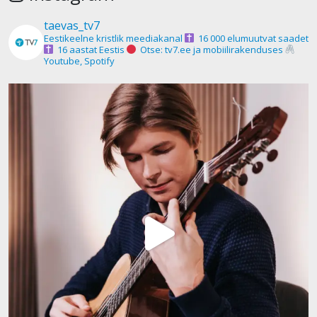
taevas_tv7
Eestikeelne kristlik meediakanal
16 000 elumuutvat saadet
16 aastat Eestis
Otse: tv7.ee ja mobiilirakenduses
Youtube, Spotify