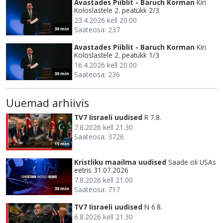
Avastades Piiblit - Baruch Korman
Kiri
Koloslastele 2. peatükk 2/3
23.4.2026 kell 20.00
Saateosa: 237
30 min
Avastades Piiblit - Baruch Korman
Kiri
Koloslastele 2. peatükk 1/3
16.4.2026 kell 20.00
Saateosa: 236
30 min
Uuemad arhiivis
TV7 Iisraeli uudised
R 7.8.
7.8.2026 kell 21.30
Saateosa: 3726
15 min
Kristliku maailma uudised
Saade oli USAs
eetris 31.07.2026
7.8.2026 kell 21.00
Saateosa: 717
30 min
TV7 Iisraeli uudised
N 6.8.
6.8.2026 kell 21.30