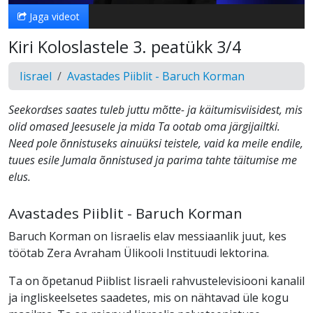
Jaga videot
Kiri Koloslastele 3. peatükk 3/4
Iisrael
Avastades Piiblit - Baruch Korman
Seekordses saates tuleb juttu mõtte- ja käitumisviisidest, mis
olid omased Jeesusele ja mida Ta ootab oma järgijailtki.
Need pole õnnistuseks ainuüksi teistele, vaid ka meile endile,
tuues esile Jumala õnnistused ja parima tahte täitumise me
elus.
Avastades Piiblit - Baruch Korman
Baruch Korman on Iisraelis elav messiaanlik juut, kes
töötab Zera Avraham Ülikooli Instituudi lektorina.
Ta on õpetanud Piiblist Iisraeli rahvustelevisiooni kanalil
ja ingliskeelsetes saadetes, mis on nähtavad üle kogu