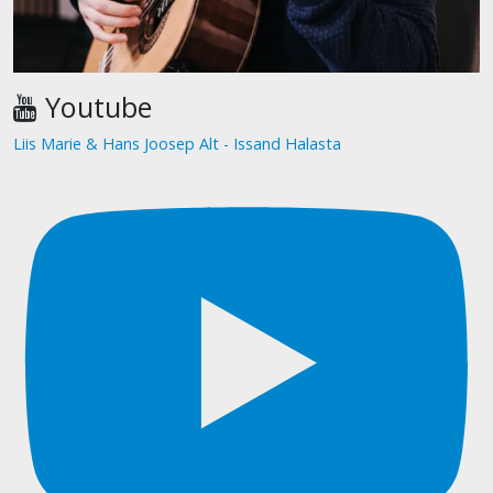
Youtube
Liis Marie & Hans Joosep Alt - Issand Halasta