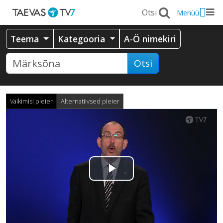
Menüü
Teema
Kategooria
A-Ö nimekiri
Otsi
Vaikimisi pleier
Alternatiivsed pleier
Esita
video