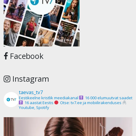
Facebook
Instagram
taevas_tv7
Eestikeelne kristlik meediakanal
16 000 elumuutvat saadet
16 aastat Eestis
Otse: tv7.ee ja mobiilirakenduses
Youtube, Spotify