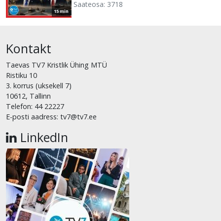
Saateosa: 3718
15 min
Kontakt
Taevas TV7 Kristlik Ühing MTÜ
Ristiku 10
3. korrus (uksekell 7)
10612, Tallinn
Telefon: 44 22227
E-posti aadress: tv7@tv7.ee
LinkedIn