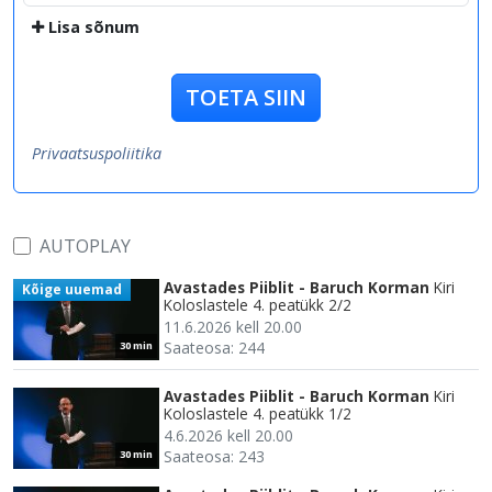
Lisa sõnum
TOETA SIIN
Privaatsuspoliitika
AUTOPLAY
Avastades Piiblit - Baruch Korman
Kiri
Kõige uuemad
Koloslastele 4. peatükk 2/2
11.6.2026 kell 20.00
Saateosa: 244
30 min
Avastades Piiblit - Baruch Korman
Kiri
Koloslastele 4. peatükk 1/2
4.6.2026 kell 20.00
Saateosa: 243
30 min