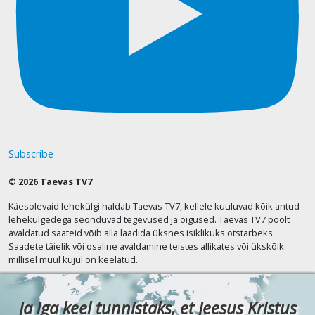
Subscribe
© 2026 Taevas TV7
Käesolevaid lehekülgi haldab Taevas TV7, kellele kuuluvad kõik antud
lehekülgedega seonduvad tegevused ja õigused. Taevas TV7 poolt
avaldatud saateid võib alla laadida üksnes isiklikuks otstarbeks.
Saadete täielik või osaline avaldamine teistes allikates või ükskõik
millisel muul kujul on keelatud.
Ja iga keel tunnistaks, et Jeesus Kristus