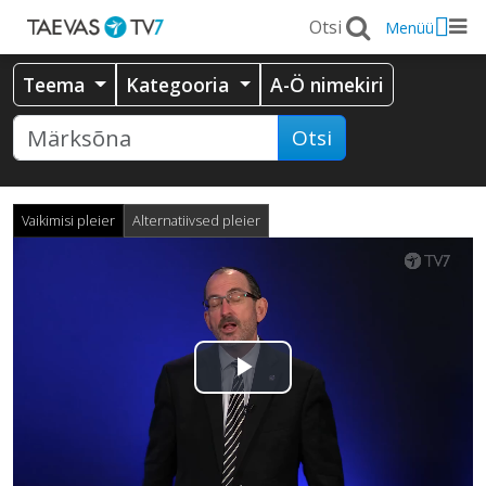
Menüü
Teema
Kategooria
A-Ö nimekiri
Otsi
Vaikimisi pleier
Alternatiivsed pleier
Esita
video