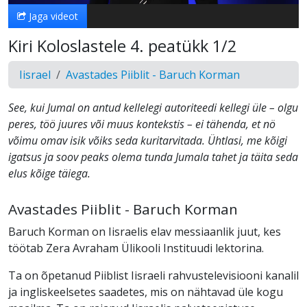
Jaga videot
Kiri Koloslastele 4. peatükk 1/2
Iisrael
Avastades Piiblit - Baruch Korman
See, kui Jumal on antud kellelegi autoriteedi kellegi üle – olgu
peres, töö juures või muus kontekstis – ei tähenda, et nö
võimu omav isik võiks seda kuritarvitada. Ühtlasi, me kõigi
igatsus ja soov peaks olema tunda Jumala tahet ja täita seda
elus kõige täiega.
Avastades Piiblit - Baruch Korman
Baruch Korman on Iisraelis elav messiaanlik juut, kes
töötab Zera Avraham Ülikooli Instituudi lektorina.
Ta on õpetanud Piiblist Iisraeli rahvustelevisiooni kanalil
ja ingliskeelsetes saadetes, mis on nähtavad üle kogu