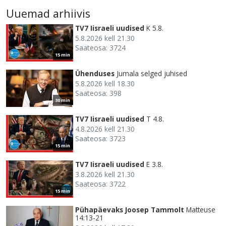
Uuemad arhiivis
TV7 Iisraeli uudised
K 5.8.
5.8.2026 kell 21.30
Saateosa: 3724
15 min
Ühenduses
Jumala selged juhised
5.8.2026 kell 18.30
Saateosa: 398
30 min
TV7 Iisraeli uudised
T 4.8.
4.8.2026 kell 21.30
Saateosa: 3723
15 min
TV7 Iisraeli uudised
E 3.8.
3.8.2026 kell 21.30
Saateosa: 3722
15 min
Pühapäevaks Joosep Tammolt
Matteuse
14:13-21