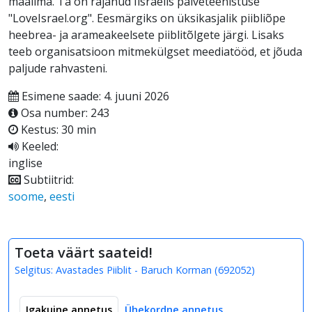
maailma. Ta on rajanud Iisraelis palveteenistuse
"LoveIsrael.org". Eesmärgiks on üksikasjalik piibliõpe
heebrea- ja arameakeelsete piiblitõlgete järgi. Lisaks
teeb organisatsioon mitmekülgset meediatööd, et jõuda
paljude rahvasteni.
Esimene saade: 4. juuni 2026
Osa number: 243
Kestus: 30 min
Keeled:
inglise
Subtiitrid:
soome
,
eesti
Toeta väärt saateid!
Selgitus:
Avastades Piiblit - Baruch Korman
(
692052
)
Igakuine annetus
Ühekordne annetus