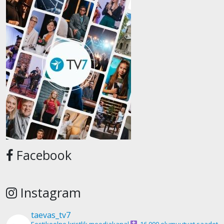
Facebook
Instagram
taevas_tv7
Eestikeelne kristlik meediakanal
16 000 elumuutvat saadet