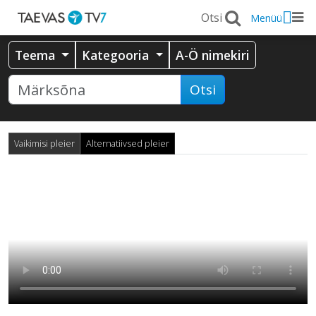
Menüü
Teema
Kategooria
A-Ö nimekiri
Otsi
Vaikimisi pleier
Alternatiivsed pleier