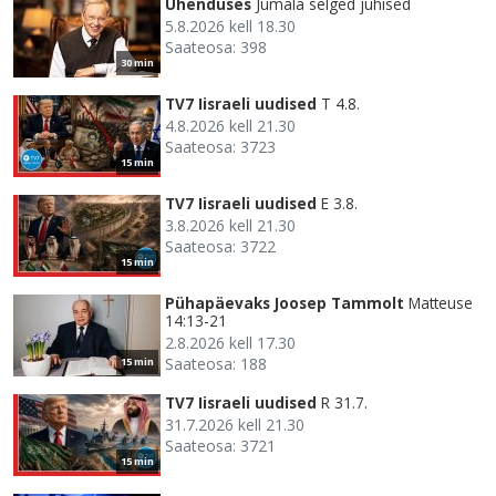
Ühenduses
Jumala selged juhised
5.8.2026 kell 18.30
Saateosa: 398
30 min
TV7 Iisraeli uudised
T 4.8.
4.8.2026 kell 21.30
Saateosa: 3723
15 min
TV7 Iisraeli uudised
E 3.8.
3.8.2026 kell 21.30
Saateosa: 3722
15 min
Pühapäevaks Joosep Tammolt
Matteuse
14:13-21
2.8.2026 kell 17.30
Saateosa: 188
15 min
TV7 Iisraeli uudised
R 31.7.
31.7.2026 kell 21.30
Saateosa: 3721
15 min