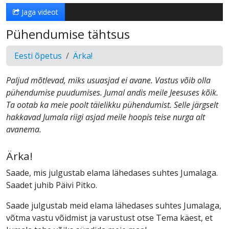
Jaga videot
Pühendumise tähtsus
Eesti õpetus
Ärka!
Paljud mõtlevad, miks usuasjad ei avane. Vastus võib olla
pühendumise puudumises. Jumal andis meile Jeesuses kõik.
Ta ootab ka meie poolt täielikku pühendumist. Selle järgselt
hakkavad Jumala riigi asjad meile hoopis teise nurga alt
avanema.
Ärka!
Saade, mis julgustab elama lähedases suhtes Jumalaga.
Saadet juhib Päivi Pitko.
Saade julgustab meid elama lähedases suhtes Jumalaga,
võtma vastu võidmist ja varustust otse Tema käest, et