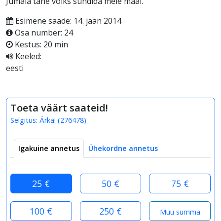
Jumala tahe võiks sündida meie maal.
Esimene saade: 14. jaan 2014
Osa number: 24
Kestus: 20 min
Keeled:
eesti
Toeta väärt saateid!
Selgitus:
Ärka!
(
276478
)
Igakuine annetus
Ühekordne annetus
25 €
50 €
75 €
100 €
250 €