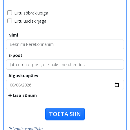
Liitu sõbraklubiga
Liitu uudiskirjaga
Nimi
E-post
Alguskuupäev
Lisa sõnum
TOETA SIIN
Privaatsuspoliitika