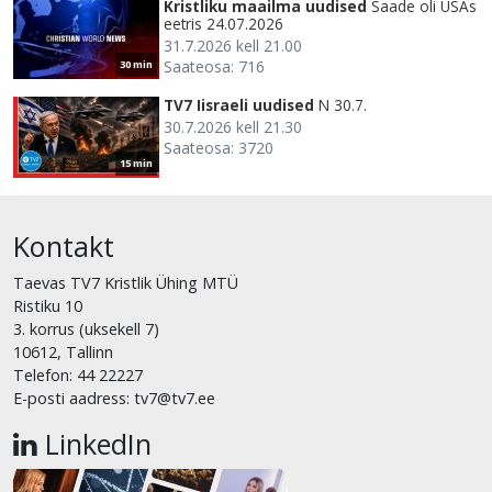
Kristliku maailma uudised
Saade oli USAs
eetris 24.07.2026
31.7.2026 kell 21.00
Saateosa: 716
30 min
TV7 Iisraeli uudised
N 30.7.
30.7.2026 kell 21.30
Saateosa: 3720
15 min
Kontakt
Taevas TV7 Kristlik Ühing MTÜ
Ristiku 10
3. korrus (uksekell 7)
10612, Tallinn
Telefon: 44 22227
E-posti aadress: tv7@tv7.ee
LinkedIn