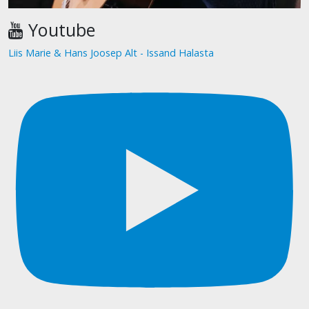
Youtube
Liis Marie & Hans Joosep Alt - Issand Halasta