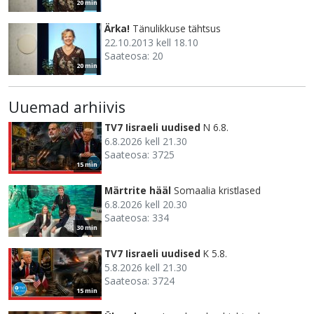
20 min
Ärka!
Tänulikkuse tähtsus
22.10.2013 kell 18.10
Saateosa: 20
20 min
Uuemad arhiivis
TV7 Iisraeli uudised
N 6.8.
6.8.2026 kell 21.30
Saateosa: 3725
15 min
Märtrite hääl
Somaalia kristlased
6.8.2026 kell 20.30
Saateosa: 334
30 min
TV7 Iisraeli uudised
K 5.8.
5.8.2026 kell 21.30
Saateosa: 3724
15 min