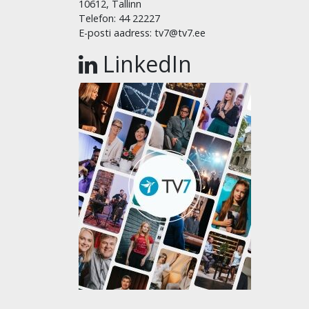
10612, Tallinn
Telefon: 44 22227
E-posti aadress: tv7@tv7.ee
LinkedIn