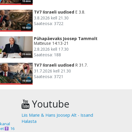
15 min
TV7 Iisraeli uudised
E 3.8.
3.8.2026 kell 21.30
Saateosa: 3722
15 min
Pühapäevaks Joosep Tammolt
Matteuse 14:13-21
2.8.2026 kell 17.30
Saateosa: 188
15 min
TV7 Iisraeli uudised
R 31.7.
31.7.2026 kell 21.30
Saateosa: 3721
15 min
Youtube
Liis Marie & Hans Joosep Alt - Issand
Halasta
akanal
et
16