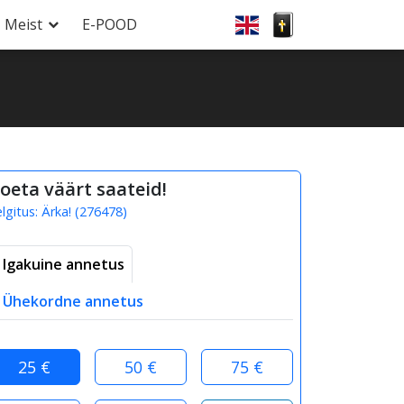
Meist
E-POOD
oeta väärt saateid!
elgitus:
Ärka!
(
276478
)
Igakuine annetus
Ühekordne annetus
25 €
50 €
75 €