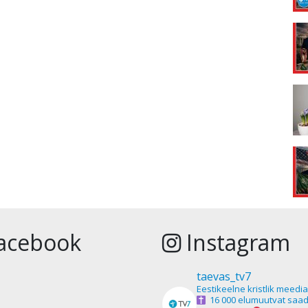
acebook
Instagram
taevas_tv7
Eestikeelne kristlik meedi
16 000 elumuutvat saad