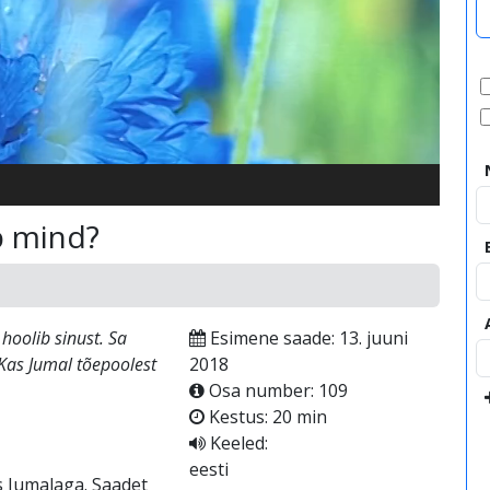
video
b mind?
hoolib sinust. Sa
Esimene saade: 13. juuni
 Kas Jumal tõepoolest
2018
Osa number: 109
Kestus: 20 min
Keeled:
eesti
s Jumalaga. Saadet