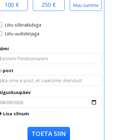
100 €
250 €
Liitu sõbraklubiga
Liitu uudiskirjaga
Nimi
E-post
Alguskuupäev
Lisa sõnum
TOETA SIIN