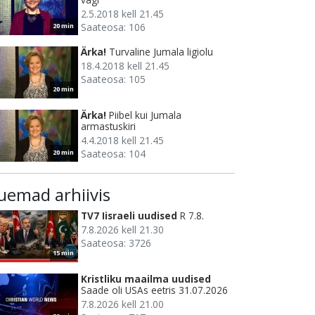
2.5.2018 kell 21.45
Saateosa: 106
20 min
Ärka!
Turvaline Jumala ligiolu
18.4.2018 kell 21.45
Saateosa: 105
20 min
Ärka!
Piibel kui Jumala
armastuskiri
4.4.2018 kell 21.45
Saateosa: 104
20 min
uemad arhiivis
TV7 Iisraeli uudised
R 7.8.
7.8.2026 kell 21.30
Saateosa: 3726
15 min
Kristliku maailma uudised
Saade oli USAs eetris 31.07.2026
7.8.2026 kell 21.00