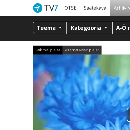
OTSE
Saatekava
Arhiiv
Teema
Kategooria
A-Ö 
Vaikimisi pleier
Alternatiivsed pleier