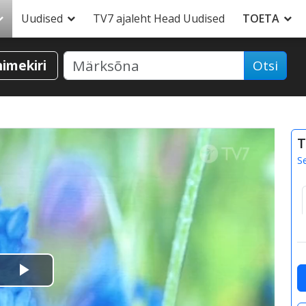
Uudised
TV7 ajaleht Head Uudised
TOETA
nimekiri
Otsi
T
S
Esita