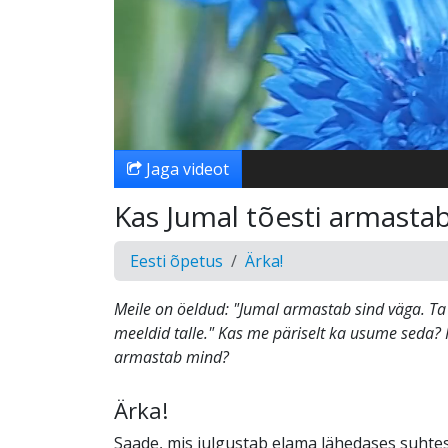
Jaga videot
Kas Jumal tõesti armasta
Eesti õpetus
Ärka!
Meile on öeldud: "Jumal armastab sind väga. Ta 
meeldid talle." Kas me päriselt ka usume seda?
armastab mind?
Ärka!
Saade, mis julgustab elama lähedases suhte