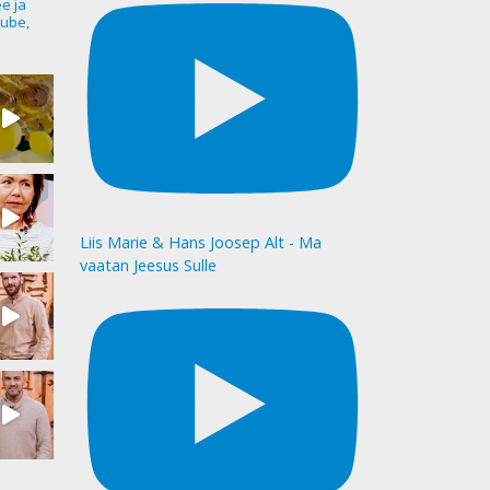
ee ja
ube,
Liis Marie & Hans Joosep Alt - Ma
vaatan Jeesus Sulle