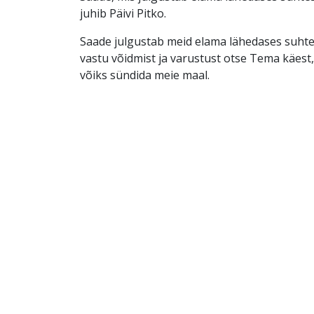
juhib Päivi Pitko.
Saade julgustab meid elama lähedases suht
vastu võidmist ja varustust otse Tema käest,
võiks sündida meie maal.