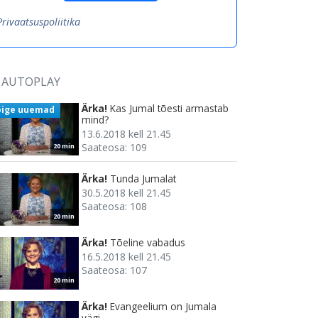
Privaatsuspoliitika
AUTOPLAY
Ärka!
Kas Jumal tõesti armastab
õige uuemad
mind?
13.6.2018 kell 21.45
Saateosa: 109
20 min
Ärka!
Tunda Jumalat
30.5.2018 kell 21.45
Saateosa: 108
20 min
Ärka!
Tõeline vabadus
16.5.2018 kell 21.45
Saateosa: 107
20 min
Ärka!
Evangeelium on Jumala
vägi