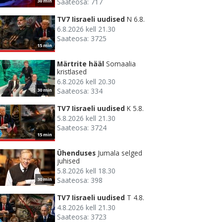
Saateosa: 717
30 min
TV7 Iisraeli uudised
N 6.8.
6.8.2026 kell 21.30
Saateosa: 3725
15 min
Märtrite hääl
Somaalia
kristlased
6.8.2026 kell 20.30
Saateosa: 334
30 min
TV7 Iisraeli uudised
K 5.8.
5.8.2026 kell 21.30
Saateosa: 3724
15 min
Ühenduses
Jumala selged
juhised
5.8.2026 kell 18.30
Saateosa: 398
30 min
TV7 Iisraeli uudised
T 4.8.
4.8.2026 kell 21.30
Saateosa: 3723