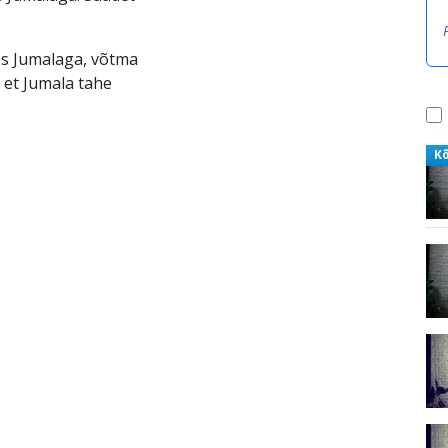
es Jumalaga, võtma
 et Jumala tahe
K