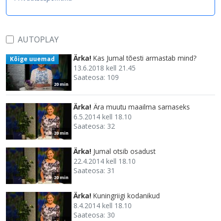
AUTOPLAY
Ärka!
Kas Jumal tõesti armastab mind?
Kõige uuemad
13.6.2018 kell 21.45
Saateosa: 109
20 min
Ärka!
Ära muutu maailma sarnaseks
6.5.2014 kell 18.10
Saateosa: 32
20 min
Ärka!
Jumal otsib osadust
22.4.2014 kell 18.10
Saateosa: 31
20 min
Ärka!
Kuningriigi kodanikud
8.4.2014 kell 18.10
Saateosa: 30