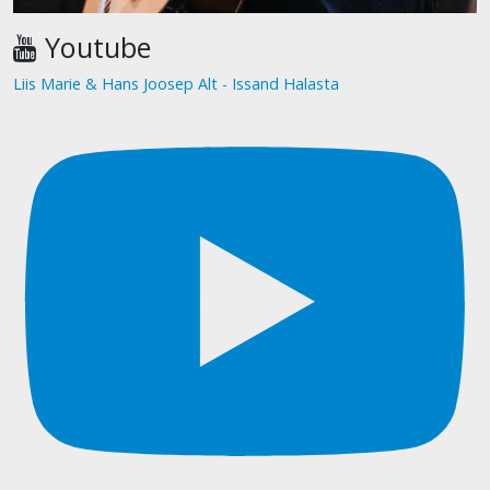
Youtube
Liis Marie & Hans Joosep Alt - Issand Halasta