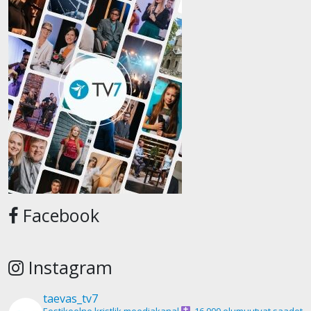
Facebook
Instagram
taevas_tv7
Eestikeelne kristlik meediakanal
16 000 elumuutvat saadet