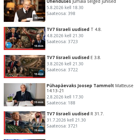
Ühenduses
Jumala selged juhised
5.8.2026 kell 18.30
Saateosa: 398
30 min
TV7 Iisraeli uudised
T 4.8.
4.8.2026 kell 21.30
Saateosa: 3723
15 min
TV7 Iisraeli uudised
E 3.8.
3.8.2026 kell 21.30
Saateosa: 3722
15 min
Pühapäevaks Joosep Tammolt
Matteuse
14:13-21
2.8.2026 kell 17.30
Saateosa: 188
15 min
TV7 Iisraeli uudised
R 31.7.
31.7.2026 kell 21.30
Saateosa: 3721
15 min