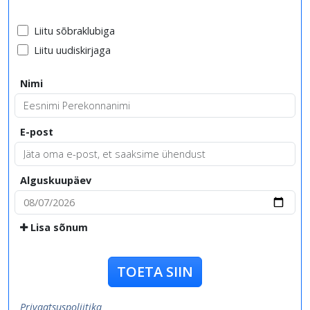
Liitu sõbraklubiga
Liitu uudiskirjaga
Nimi
E-post
Alguskuupäev
Lisa sõnum
TOETA SIIN
Privaatsuspoliitika