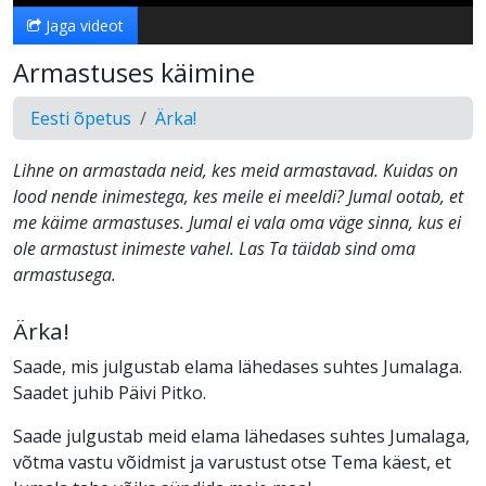
Jaga videot
Armastuses käimine
Eesti õpetus
Ärka!
Lihne on armastada neid, kes meid armastavad. Kuidas on
lood nende inimestega, kes meile ei meeldi? Jumal ootab, et
me käime armastuses. Jumal ei vala oma väge sinna, kus ei
ole armastust inimeste vahel. Las Ta täidab sind oma
armastusega.
Ärka!
Saade, mis julgustab elama lähedases suhtes Jumalaga.
Saadet juhib Päivi Pitko.
Saade julgustab meid elama lähedases suhtes Jumalaga,
võtma vastu võidmist ja varustust otse Tema käest, et