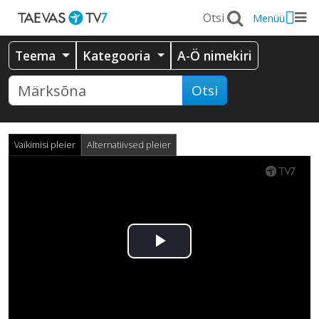
Menüü
Teema
Kategooria
A-Ö nimekiri
Otsi
Vaikimisi pleier
Alternatiivsed pleier
Esita
video