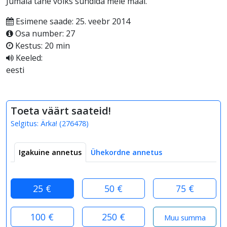
Jumala tahe võiks sündida meie maal.
Esimene saade: 25. veebr 2014
Osa number: 27
Kestus: 20 min
Keeled:
eesti
Toeta väärt saateid!
Selgitus:
Ärka!
(
276478
)
Igakuine annetus
Ühekordne annetus
25 €
50 €
75 €
100 €
250 €