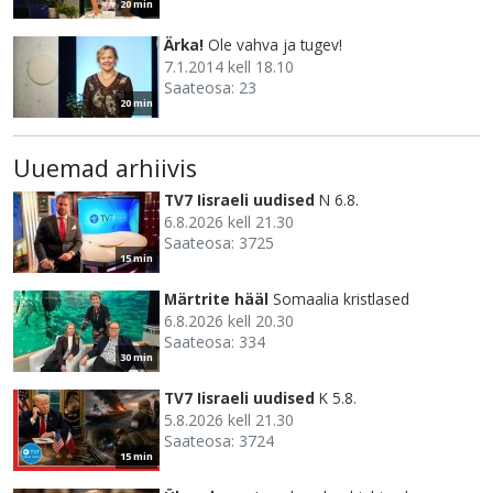
20 min
Ärka!
Ole vahva ja tugev!
7.1.2014 kell 18.10
Saateosa: 23
20 min
Uuemad arhiivis
TV7 Iisraeli uudised
N 6.8.
6.8.2026 kell 21.30
Saateosa: 3725
15 min
Märtrite hääl
Somaalia kristlased
6.8.2026 kell 20.30
Saateosa: 334
30 min
TV7 Iisraeli uudised
K 5.8.
5.8.2026 kell 21.30
Saateosa: 3724
15 min