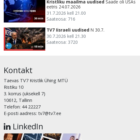
Kristliku maailma uudised
Saade oli USAs
eetris 24.07.2026
31.7.2026 kell 21.00
Saateosa: 716
30 min
TV7 Iisraeli uudised
N 30.7.
30.7.2026 kell 21.30
Saateosa: 3720
15 min
Kontakt
Taevas TV7 Kristlik Ühing MTÜ
Ristiku 10
3. korrus (uksekell 7)
10612, Tallinn
Telefon: 44 22227
E-posti aadress: tv7@tv7.ee
LinkedIn