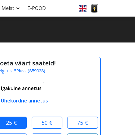
Meist
E-POOD
oeta väärt saateid!
elgitus:
5Pluss
(
859028
)
Igakuine annetus
Ühekordne annetus
25 €
50 €
75 €