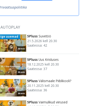
Privaatsuspoliitika
AUTOPLAY
5Pluss
Suvetöö
õige uuemad
21.5.2026 kell 20.30
Saateosa: 42
30 min
5Pluss
Uus Kristuses
18.12.2025 kell 20.30
Saateosa: 37
30 min
5Pluss
Välismaale Piiblikooli?
20.11.2025 kell 20.30
Saateosa: 36
30 min
5Pluss
Vaimulikud viirused