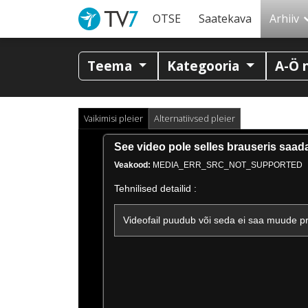
OTSE
Saatekava
Arhiiv
Teema
Kategooria
A-Ö 
Vaikimisi pleier
Alternatiivsed pleier
This
See video pole selles brauseris saadav
is
Veakood:
MEDIA_ERR_SRC_NOT_SUPPORTED
a
modal
Tehnilised detailid :
window.
Videofail puudub või seda ei saa muude pr