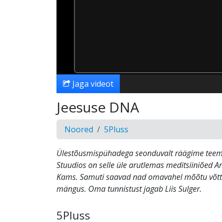
Jaga videot
Jeesuse DNA
Noored
5Pluss
Ülestõusmispühadega seonduvalt räägime teem
Stuudios on selle üle arutlemas meditsiiniõed Art
Kams. Samuti saavad nad omavahel mõõtu võtta
mängus. Oma tunnistust jagab Liis Sulger.
5Pluss