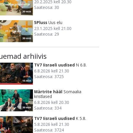
20.2.2025 kell 20.30
Saateosa: 30
30 min
5Pluss
Uus elu
23.1.2025 kell 21.00
Saateosa: 29
30 min
uemad arhiivis
TV7 Iisraeli uudised
N 6.8.
6.8.2026 kell 21.30
Saateosa: 3725
15 min
Märtrite hääl
Somaalia
kristlased
6.8.2026 kell 20.30
Saateosa: 334
30 min
TV7 Iisraeli uudised
K 5.8.
5.8.2026 kell 21.30
Saateosa: 3724