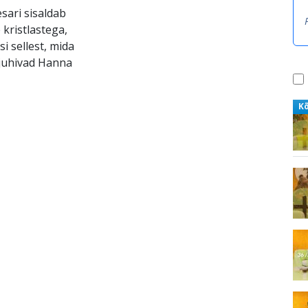
sari sisaldab
 kristlastega,
i sellest, mida
 juhivad Hanna
K