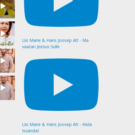
Liis Marie & Hans Joosep Alt - Ma
vaatan Jeesus Sulle
Liis Marie & Hans Joosep Alt - Kiida
Issandat