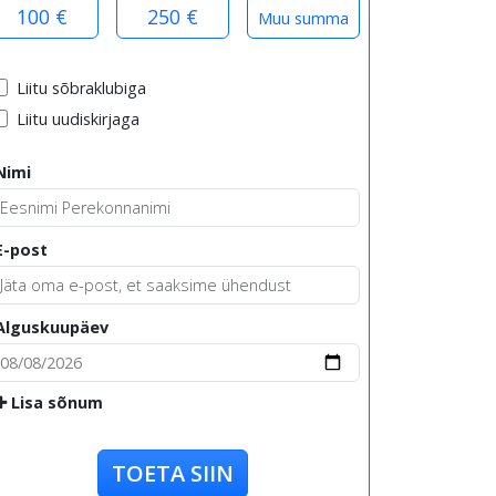
100 €
250 €
Liitu sõbraklubiga
Liitu uudiskirjaga
Nimi
E-post
Alguskuupäev
Lisa sõnum
TOETA SIIN