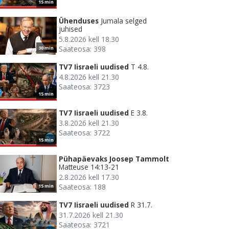
15 min
Ühenduses
Jumala selged
juhised
5.8.2026 kell 18.30
Saateosa: 398
30 min
TV7 Iisraeli uudised
T 4.8.
4.8.2026 kell 21.30
Saateosa: 3723
15 min
TV7 Iisraeli uudised
E 3.8.
3.8.2026 kell 21.30
Saateosa: 3722
15 min
Pühapäevaks Joosep Tammolt
Matteuse 14:13-21
2.8.2026 kell 17.30
Saateosa: 188
15 min
TV7 Iisraeli uudised
R 31.7.
31.7.2026 kell 21.30
Saateosa: 3721