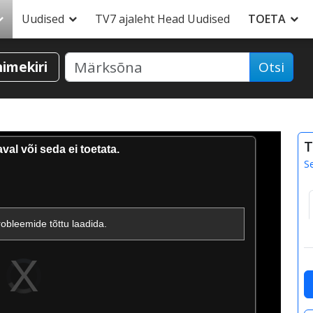
Uudised
TV7 ajaleht Head Uudised
TOETA
nimekiri
Otsi
T
al või seda ei toetata.
S
obleemide tõttu laadida.
Videoesitaja
laadimisel.