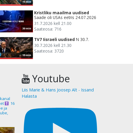
15 min
Kristliku maailma uudised
Saade oli USAs eetris 24.07.2026
31.7.2026 kell 21.00
Saateosa: 716
30 min
TV7 Iisraeli uudised
N 30.7.
30.7.2026 kell 21.30
Saateosa: 3720
15 min
Youtube
Liis Marie & Hans Joosep Alt - Issand
Halasta
akanal
et
16
ee ja
ube,