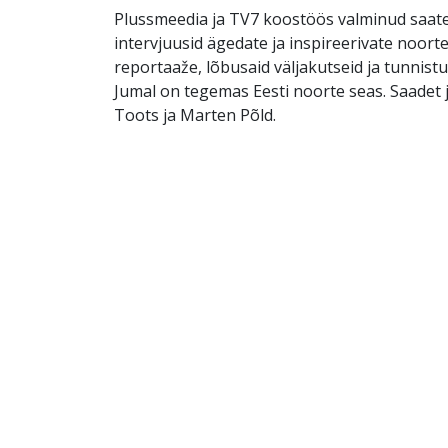
Plussmeedia ja TV7 koostöös valminud saate
intervjuusid ägedate ja inspireerivate noorte
reportaaže, lõbusaid väljakutseid ja tunnistus
Jumal on tegemas Eesti noorte seas. Saadet
Toots ja Marten Põld.