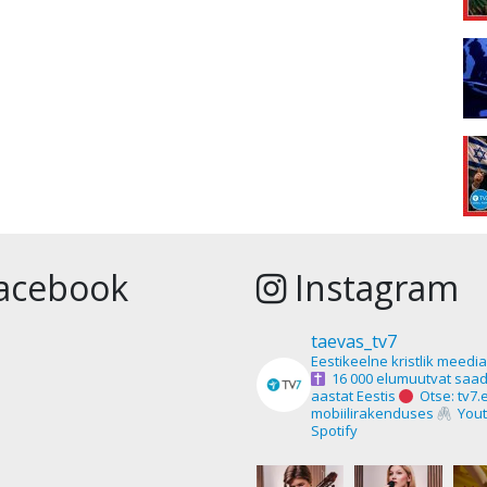
acebook
Instagram
taevas_tv7
Eestikeelne kristlik meedi
16 000 elumuutvat saad
aastat Eestis
Otse: tv7.
mobiilirakenduses
Yout
Spotify