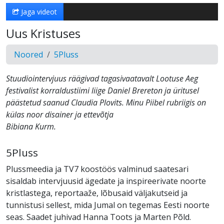
Jaga videot
Uus Kristuses
Noored
5Pluss
Stuudiointervjuus räägivad tagasivaatavalt Lootuse Aeg
festivalist korraldustiimi liige Daniel Brereton ja üritusel
päästetud saanud Claudia Plovits. Minu Piibel rubriigis on
külas noor disainer ja ettevõtja
Bibiana Kurm.
5Pluss
Plussmeedia ja TV7 koostöös valminud saatesari
sisaldab intervjuusid ägedate ja inspireerivate noorte
kristlastega, reportaaže, lõbusaid väljakutseid ja
tunnistusi sellest, mida Jumal on tegemas Eesti noorte
seas. Saadet juhivad Hanna Toots ja Marten Põld.