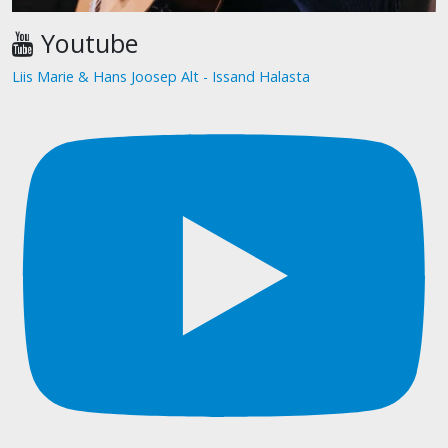
Youtube
Liis Marie & Hans Joosep Alt - Issand Halasta