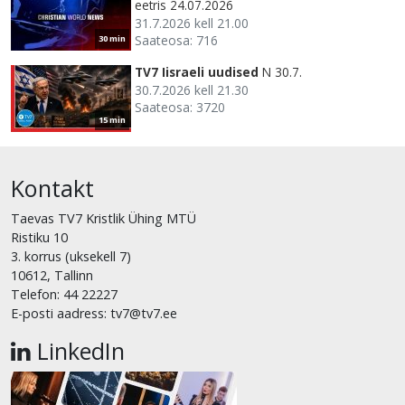
eetris 24.07.2026
31.7.2026 kell 21.00
Saateosa: 716
30 min
TV7 Iisraeli uudised
N 30.7.
30.7.2026 kell 21.30
Saateosa: 3720
15 min
Kontakt
Taevas TV7 Kristlik Ühing MTÜ
Ristiku 10
3. korrus (uksekell 7)
10612, Tallinn
Telefon: 44 22227
E-posti aadress: tv7@tv7.ee
LinkedIn