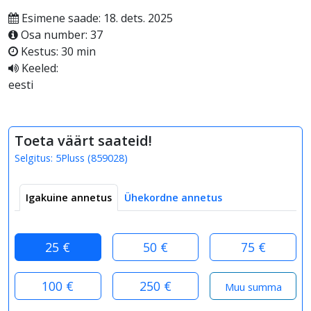
Esimene saade: 18. dets. 2025
Osa number: 37
Kestus: 30 min
Keeled:
eesti
Toeta väärt saateid!
Selgitus:
5Pluss
(
859028
)
Igakuine annetus
Ühekordne annetus
25 €
50 €
75 €
100 €
250 €