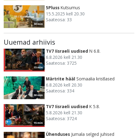
5Pluss
Kutsumus
15.5.2025 kell 20.30
Saateosa: 33
30 min
Uuemad arhiivis
TV7 Iisraeli uudised
N 6.8.
6.8.2026 kell 21.30
Saateosa: 3725
15 min
Märtrite hääl
Somaalia kristlased
6.8.2026 kell 20.30
Saateosa: 334
30 min
TV7 Iisraeli uudised
K 5.8.
5.8.2026 kell 21.30
Saateosa: 3724
15 min
Ühenduses
Jumala selged juhised