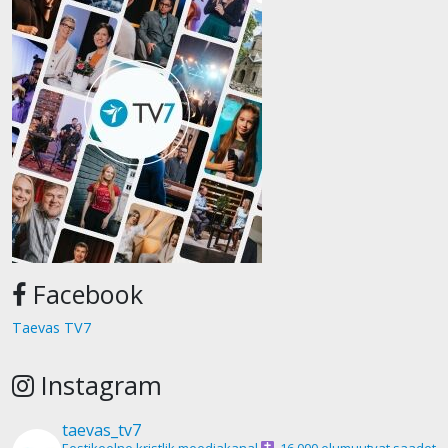
Facebook
Taevas TV7
Instagram
taevas_tv7
Eestikeelne kristlik meediakanal
16 000 elumuutvat saadet