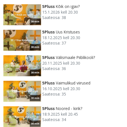
5Pluss
Kõik on igav?
15.1.2026 kell 20.30
Saateosa: 38
30 min
5Pluss
Uus Kristuses
18.12.2025 kell 20.30
Saateosa: 37
30 min
5Pluss
Välismaale Piiblikooli?
20.11.2025 kell 20.30
Saateosa: 36
30 min
5Pluss
Vaimulikud viirused
16.10.2025 kell 20.30
Saateosa: 35
30 min
5Pluss
Noored - kirik?
18.9.2025 kell 20.45
Saateosa: 34
30 min