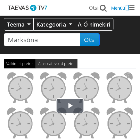
Menüü
Teema
Kategooria
A-Ö nimekiri
Otsi
Vaikimisi pleier
Alternatiivsed pleier
Esita
video