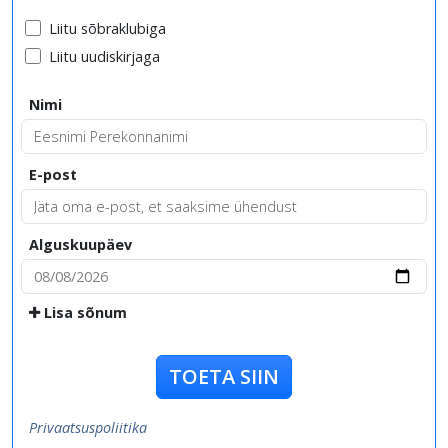
Liitu sõbraklubiga
Liitu uudiskirjaga
Nimi
E-post
Alguskuupäev
Lisa sõnum
TOETA SIIN
Privaatsuspoliitika