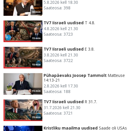
5.8.2026 kell 18.30
Saateosa: 398
30 min
TV7 Iisraeli uudised
T 4.8.
4.8.2026 kell 21.30
Saateosa: 3723
15 min
TV7 Iisraeli uudised
E 3.8.
3.8.2026 kell 21.30
Saateosa: 3722
15 min
Pühapäevaks Joosep Tammolt
Matteuse
14:13-21
2.8.2026 kell 17.30
Saateosa: 188
15 min
TV7 Iisraeli uudised
R 31.7.
31.7.2026 kell 21.30
Saateosa: 3721
15 min
Kristliku maailma uudised
Saade oli USAs