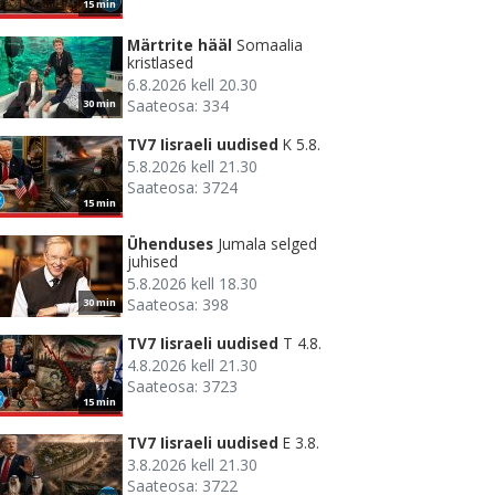
15 min
Märtrite hääl
Somaalia
kristlased
6.8.2026 kell 20.30
Saateosa: 334
30 min
TV7 Iisraeli uudised
K 5.8.
5.8.2026 kell 21.30
Saateosa: 3724
15 min
Ühenduses
Jumala selged
juhised
5.8.2026 kell 18.30
Saateosa: 398
30 min
TV7 Iisraeli uudised
T 4.8.
4.8.2026 kell 21.30
Saateosa: 3723
15 min
TV7 Iisraeli uudised
E 3.8.
3.8.2026 kell 21.30
Saateosa: 3722