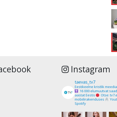
acebook
Instagram
taevas_tv7
Eestikeelne kristlik meedi
16 000 elumuutvat saad
aastat Eestis
Otse: tv7.
mobiilirakenduses
Yout
Spotify