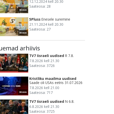
12.12.2024 kell 20.30
Saateosa: 28
30 min
5Pluss
Enesele suremine
21.11.2024 kell 20.30
Saateosa: 27
30 min
uemad arhiivis
TV7 Iisraeli uudised
R 7.8.
7.8.2026 kell 21.30
Saateosa: 3726
15 min
Kristliku maailma uudised
Saade oli USAs eetris 31.07.2026
7.8.2026 kell 21.00
Saateosa: 717
30 min
TV7 Iisraeli uudised
N 6.8.
6.8.2026 kell 21.30
Saateosa: 3725