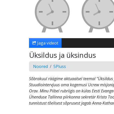
Jaga videot
Üksildus ja üksindus
Noored
5Pluss
Sõbrakuul räägime aktuaalsel teemal "Üksildus 
Stuudiointervjuus oma kogemusi Ucrew misjonipr
Orav. Minu Piibel rubriigis on külas Eesti Evange
Ühenduse Tallinna piirkonna sekretär Kristo To
tunnistust tõelisest sõprusest jagab Anna-Katha