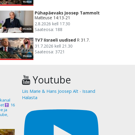
15 min
Pühapäevaks Joosep Tammolt
Matteuse 14:13-21
2.8.2026 kell 17.30
Saateosa: 188
15 min
TV7 Iisraeli uudised
R 31.7.
31.7.2026 kell 21.30
Saateosa: 3721
15 min
Youtube
Liis Marie & Hans Joosep Alt - Issand
Halasta
akanal
et
16
ee ja
ube,