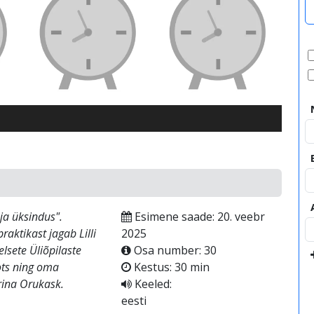
video
ja üksindus".
Esimene saade: 20. veebr
aktikast jagab Lilli
2025
elsete Üliõpilaste
Osa number: 30
ots ning oma
Kestus: 30 min
rina Orukask.
Keeled:
eesti