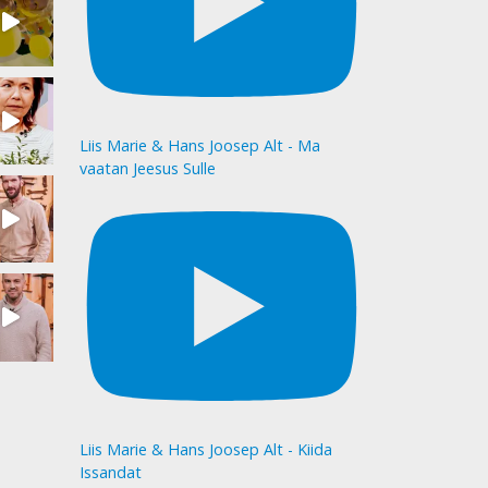
Liis Marie & Hans Joosep Alt - Ma
vaatan Jeesus Sulle
Liis Marie & Hans Joosep Alt - Kiida
Issandat