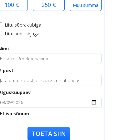
100 €
250 €
Liitu sõbraklubiga
Liitu uudiskirjaga
Nimi
E-post
Alguskuupäev
Lisa sõnum
TOETA SIIN