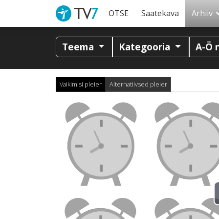
OTSE
Saatekava
Arhiiv
Teema
Kategooria
A-Ö 
Vaikimisi pleier
Alternatiivsed pleier