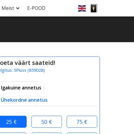
Meist
E-POOD
oeta väärt saateid!
elgitus:
5Pluss
(
859028
)
Igakuine annetus
Ühekordne annetus
25 €
50 €
75 €