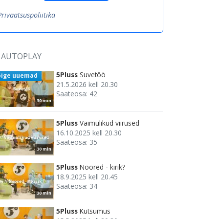
Privaatsuspoliitika
AUTOPLAY
5Pluss
Suvetöö
õige uuemad
21.5.2026 kell 20.30
Saateosa: 42
30 min
5Pluss
Vaimulikud viirused
16.10.2025 kell 20.30
Saateosa: 35
30 min
5Pluss
Noored - kirik?
18.9.2025 kell 20.45
Saateosa: 34
30 min
5Pluss
Kutsumus