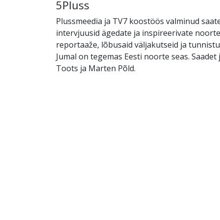
5Pluss
Plussmeedia ja TV7 koostöös valminud saate
intervjuusid ägedate ja inspireerivate noorte
reportaaže, lõbusaid väljakutseid ja tunnistus
Jumal on tegemas Eesti noorte seas. Saadet
Toots ja Marten Põld.