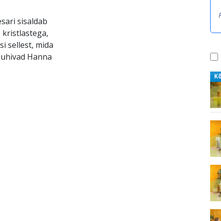
sari sisaldab
 kristlastega,
i sellest, mida
 juhivad Hanna
K