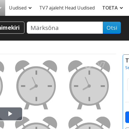
Uudised
TV7 ajaleht Head Uudised
TOETA
nimekiri
Otsi
T
S
Esita