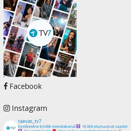
Facebook
Instagram
taevas_tv7
Eestikeelne kristlik meediakanal
16 000 elumuutvat saadet
16 aastat Eestis
Otse: tv7.ee ja mobiilirakenduses