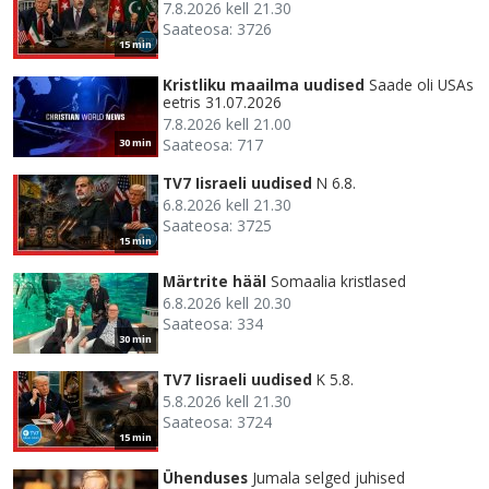
7.8.2026 kell 21.30
Saateosa: 3726
15 min
Kristliku maailma uudised
Saade oli USAs
eetris 31.07.2026
7.8.2026 kell 21.00
Saateosa: 717
30 min
TV7 Iisraeli uudised
N 6.8.
6.8.2026 kell 21.30
Saateosa: 3725
15 min
Märtrite hääl
Somaalia kristlased
6.8.2026 kell 20.30
Saateosa: 334
30 min
TV7 Iisraeli uudised
K 5.8.
5.8.2026 kell 21.30
Saateosa: 3724
15 min
Ühenduses
Jumala selged juhised