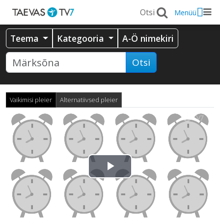
Menüü
Teema
Kategooria
A-Ö nimekiri
Otsi
Vaikimisi pleier
Alternatiivsed pleier
Esita
video