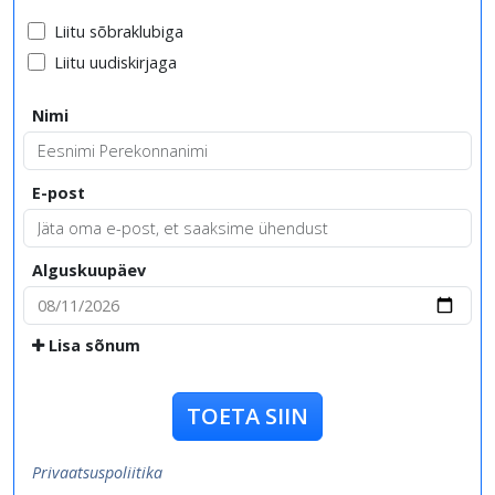
Liitu sõbraklubiga
Liitu uudiskirjaga
Nimi
E-post
Alguskuupäev
Lisa sõnum
TOETA SIIN
Privaatsuspoliitika