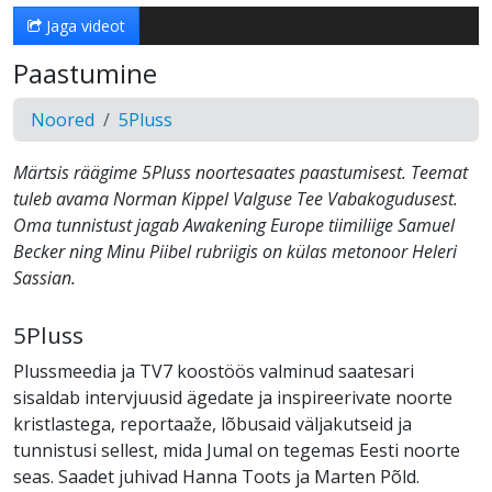
Jaga videot
Paastumine
Noored
5Pluss
Märtsis räägime 5Pluss noortesaates paastumisest. Teemat
tuleb avama Norman Kippel Valguse Tee Vabakogudusest.
Oma tunnistust jagab Awakening Europe tiimiliige Samuel
Becker ning Minu Piibel rubriigis on külas metonoor Heleri
Sassian.
5Pluss
Plussmeedia ja TV7 koostöös valminud saatesari
sisaldab intervjuusid ägedate ja inspireerivate noorte
kristlastega, reportaaže, lõbusaid väljakutseid ja
tunnistusi sellest, mida Jumal on tegemas Eesti noorte
seas. Saadet juhivad Hanna Toots ja Marten Põld.