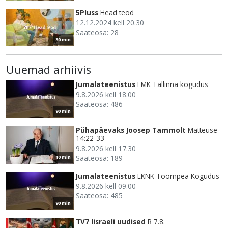
5Pluss
Head teod
12.12.2024 kell 20.30
Saateosa: 28
30 min
Uuemad arhiivis
Jumalateenistus
EMK Tallinna kogudus
9.8.2026 kell 18.00
Saateosa: 486
90 min
Pühapäevaks Joosep Tammolt
Matteuse
14:22-33
9.8.2026 kell 17.30
Saateosa: 189
10 min
Jumalateenistus
EKNK Toompea Kogudus
9.8.2026 kell 09.00
Saateosa: 485
90 min
TV7 Iisraeli uudised
R 7.8.