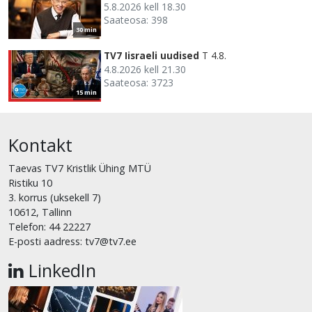
5.8.2026 kell 18.30
Saateosa: 398
30 min
TV7 Iisraeli uudised
T 4.8.
4.8.2026 kell 21.30
Saateosa: 3723
15 min
Kontakt
Taevas TV7 Kristlik Ühing MTÜ
Ristiku 10
3. korrus (uksekell 7)
10612, Tallinn
Telefon: 44 22227
E-posti aadress: tv7@tv7.ee
LinkedIn