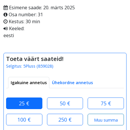
Esimene saade: 20. märts 2025
Osa number: 31
Kestus: 30 min
Keeled:
eesti
Toeta väärt saateid!
Selgitus:
5Pluss
(
859028
)
Igakuine annetus
Ühekordne annetus
25 €
50 €
75 €
100 €
250 €