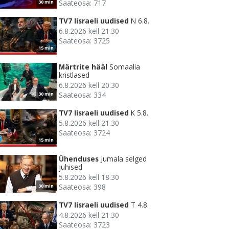
Saateosa: 717
30 min
TV7 Iisraeli uudised
N 6.8.
6.8.2026 kell 21.30
Saateosa: 3725
15 min
Märtrite hääl
Somaalia
kristlased
6.8.2026 kell 20.30
Saateosa: 334
30 min
TV7 Iisraeli uudised
K 5.8.
5.8.2026 kell 21.30
Saateosa: 3724
15 min
Ühenduses
Jumala selged
juhised
5.8.2026 kell 18.30
Saateosa: 398
30 min
TV7 Iisraeli uudised
T 4.8.
4.8.2026 kell 21.30
Saateosa: 3723