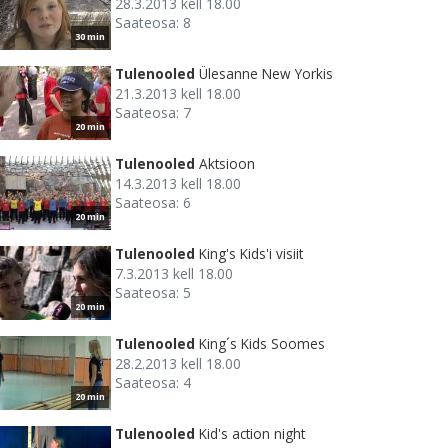
28.3.2013 kell 18.00
Saateosa: 8
30 min
Tulenooled
Ülesanne New Yorkis
21.3.2013 kell 18.00
Saateosa: 7
20 min
Tulenooled
Aktsioon
14.3.2013 kell 18.00
Saateosa: 6
20 min
Tulenooled
King's Kids'i visiit
7.3.2013 kell 18.00
Saateosa: 5
20 min
Tulenooled
King´s Kids Soomes
28.2.2013 kell 18.00
Saateosa: 4
20 min
Tulenooled
Kid's action night