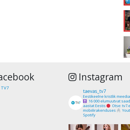
acebook
Instagram
 TV7
taevas_tv7
Eestikeelne kristlik meedi
16 000 elumuutvat saad
aastat Eestis
Otse: tv7.
mobiilirakenduses
Yout
Spotify