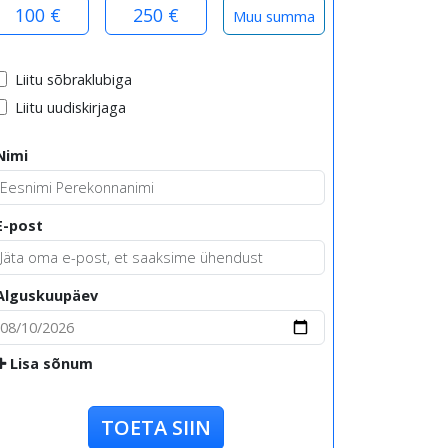
100 €
250 €
Liitu sõbraklubiga
Liitu uudiskirjaga
Nimi
E-post
Alguskuupäev
Lisa sõnum
TOETA SIIN