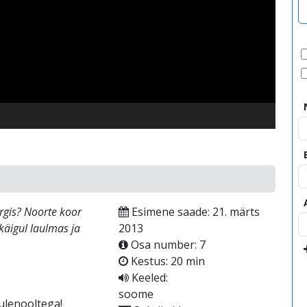
video
rgis? Noorte koor
Esimene saade: 21. märts
käigul laulmas ja
2013
Osa number: 7
Kestus: 20 min
Keeled:
soome
ulenooltega!