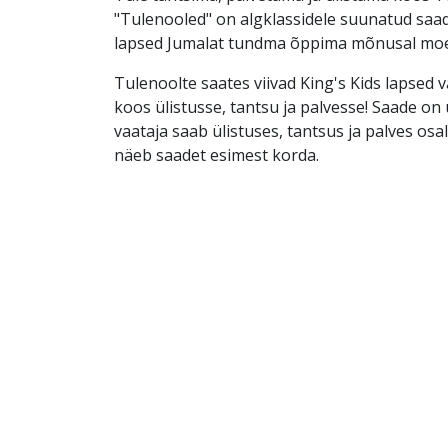
"Tulenooled" on algklassidele suunatud saad
lapsed Jumalat tundma õppima mõnusal moe
Tulenoolte saates viivad King's Kids lapsed 
koos ülistusse, tantsu ja palvesse! Saade on ü
vaataja saab ülistuses, tantsus ja palves osal
näeb saadet esimest korda.