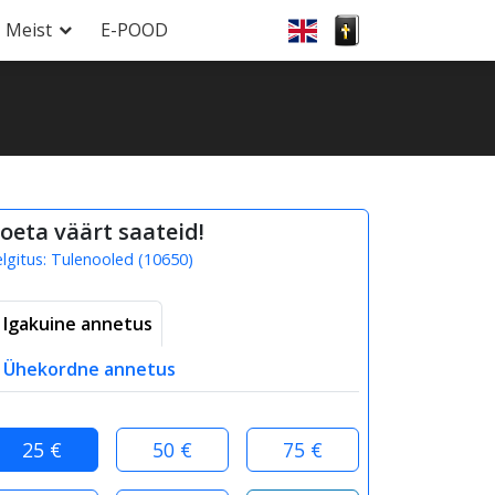
Meist
E-POOD
oeta väärt saateid!
elgitus:
Tulenooled
(
10650
)
Igakuine annetus
Ühekordne annetus
25 €
50 €
75 €