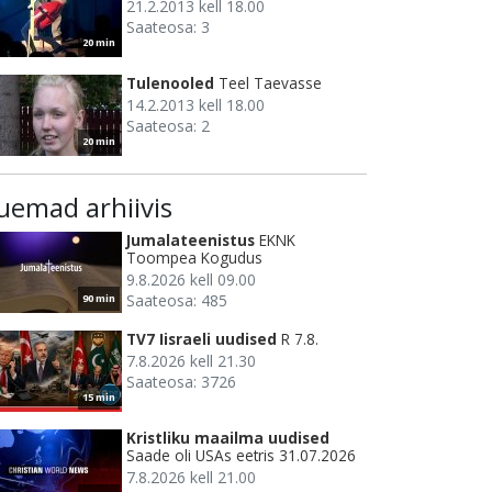
21.2.2013 kell 18.00
Saateosa: 3
20 min
Tulenooled
Teel Taevasse
14.2.2013 kell 18.00
Saateosa: 2
20 min
uemad arhiivis
Jumalateenistus
EKNK
Toompea Kogudus
9.8.2026 kell 09.00
Saateosa: 485
90 min
TV7 Iisraeli uudised
R 7.8.
7.8.2026 kell 21.30
Saateosa: 3726
15 min
Kristliku maailma uudised
Saade oli USAs eetris 31.07.2026
7.8.2026 kell 21.00