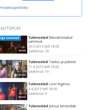
Privaatsuspoliitika
AUTOPLAY
Tulenooled
Ettevalmistatud
õige uuemad
sammud
20.9.2013 kell 18.00
Saateosa: 29
30 min
Tulenooled
Tantsu ja palveid
11.4.2013 kell 18.00
Saateosa: 10
20 min
Tulenooled
Loov tegevus
4.4.2013 kell 18.00
Saateosa: 9
20 min
Tulenooled
Jeesus tervendab