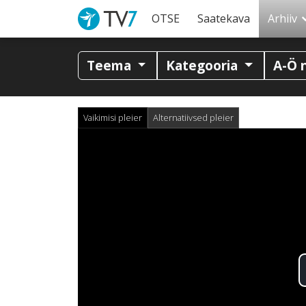
OTSE
Saatekava
Arhiiv
Teema
Kategooria
A-Ö 
Vaikimisi pleier
Alternatiivsed pleier