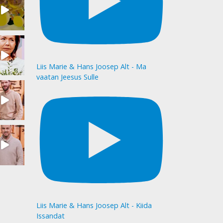
Liis Marie & Hans Joosep Alt - Ma
vaatan Jeesus Sulle
Liis Marie & Hans Joosep Alt - Kiida
Issandat