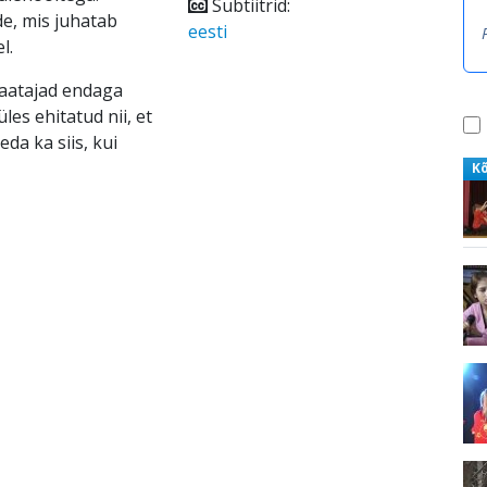
Subtiitrid:
e, mis juhatab
eesti
l.
vaatajad endaga
les ehitatud nii, et
eda ka siis, kui
K