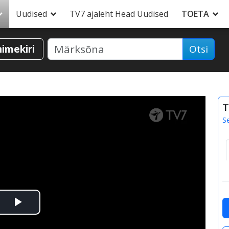
Uudised
TV7 ajaleht Head Uudised
TOETA
nimekiri
Otsi
T
S
Esita