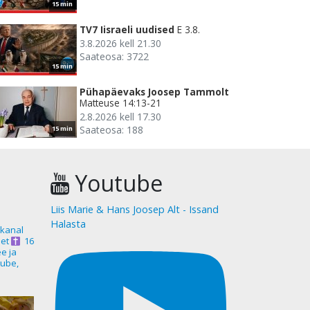
15 min
TV7 Iisraeli uudised
E 3.8.
3.8.2026 kell 21.30
Saateosa: 3722
15 min
Pühapäevaks Joosep Tammolt
Matteuse 14:13-21
2.8.2026 kell 17.30
Saateosa: 188
15 min
Youtube
Liis Marie & Hans Joosep Alt - Issand
Halasta
akanal
et
16
ee ja
ube,