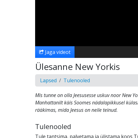
Jaga videot
Ülesanne New Yorkis
Lapsed
Tulenooled
Mis tunne on olla Jeesusesse uskuv noor New Yo
Manhattanilt käis Soomes nädalapikkusel külas
rääkimas, mida Jeesus on neile teinud.
Tulenooled
Tule tantsima, palvetama ja ülistama koos T