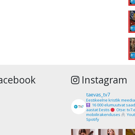
acebook
Instagram
taevas_tv7
Eestikeelne kristlik meedi
16 000 elumuutvat saad
aastat Eestis
Otse: tv7.
mobiilirakenduses
Yout
Spotify