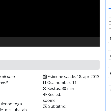
video
a oli oma
Esimene saade: 18. apr 2013
isil.
Osa number: 11
Kestus: 30 min
Keeled:
soome
ulenooltega!
Subtiitrid:
e, mis juhatab