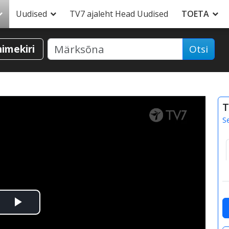
Uudised
TV7 ajaleht Head Uudised
TOETA
nimekiri
Otsi
T
S
Esita