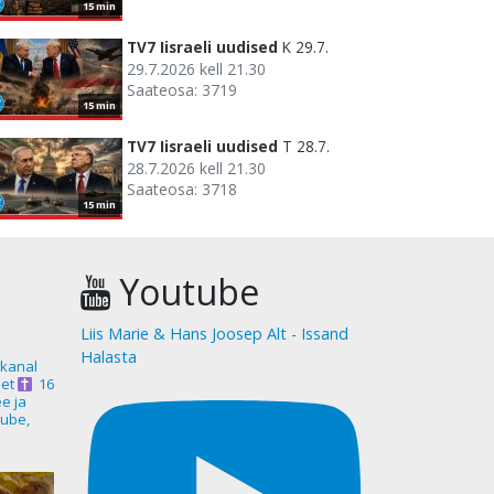
15 min
TV7 Iisraeli uudised
K 29.7.
29.7.2026 kell 21.30
Saateosa: 3719
15 min
TV7 Iisraeli uudised
T 28.7.
28.7.2026 kell 21.30
Saateosa: 3718
15 min
Youtube
Liis Marie & Hans Joosep Alt - Issand
Halasta
akanal
et
16
ee ja
ube,