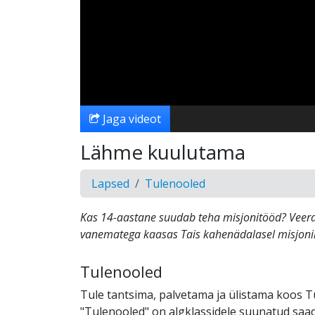
Jaga videot
Lähme kuulutama
Lapsed
Tulenooled
Kas 14-aastane suudab teha misjonitööd? Veer
vanematega kaasas Tais kahenädalasel misjonire
Tulenooled
Tule tantsima, palvetama ja ülistama koos T
"Tulenooled" on algklassidele suunatud saad