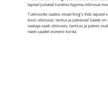
lapsed Jumalat tundma õppima mõnusal moe
Tulenoolte saates viivad King's Kids lapsed 
koos ülistusse, tantsu ja palvesse! Saade on ü
vaataja saab ülistuses, tantsus ja palves osal
näeb saadet esimest korda.