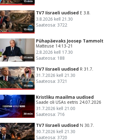
15 min
TV7 Iisraeli uudised
E 3.8.
3.8.2026 kell 21.30
Saateosa: 3722
15 min
Pühapäevaks Joosep Tammolt
Matteuse 14:13-21
2.8.2026 kell 17.30
Saateosa: 188
15 min
TV7 Iisraeli uudised
R 31.7.
31.7.2026 kell 21.30
Saateosa: 3721
15 min
Kristliku maailma uudised
Saade oli USAs eetris 24.07.2026
31.7.2026 kell 21.00
Saateosa: 716
30 min
TV7 Iisraeli uudised
N 30.7.
30.7.2026 kell 21.30
Saateosa: 3720