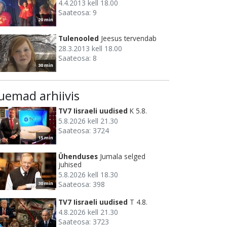
4.4.2013 kell 18.00
Saateosa: 9
20 min
Tulenooled
Jeesus tervendab
28.3.2013 kell 18.00
Saateosa: 8
30 min
uemad arhiivis
TV7 Iisraeli uudised
K 5.8.
5.8.2026 kell 21.30
Saateosa: 3724
15 min
Ühenduses
Jumala selged
juhised
5.8.2026 kell 18.30
Saateosa: 398
30 min
TV7 Iisraeli uudised
T 4.8.
4.8.2026 kell 21.30
Saateosa: 3723