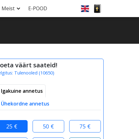
Meist
E-POOD
oeta väärt saateid!
elgitus:
Tulenooled
(
10650
)
Igakuine annetus
Ühekordne annetus
25 €
50 €
75 €