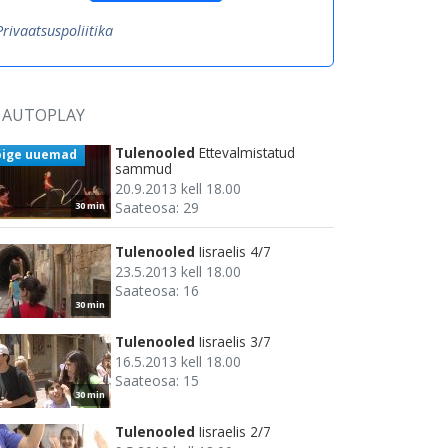
Privaatsuspoliitika
AUTOPLAY
Tulenooled
Ettevalmistatud
õige uuemad
sammud
20.9.2013 kell 18.00
Saateosa: 29
30 min
Tulenooled
Iisraelis 4/7
23.5.2013 kell 18.00
Saateosa: 16
30 min
Tulenooled
Iisraelis 3/7
16.5.2013 kell 18.00
Saateosa: 15
30 min
Tulenooled
Iisraelis 2/7