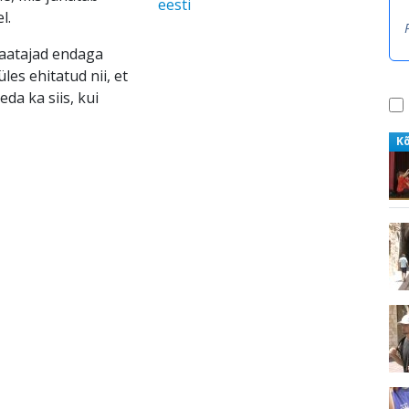
eesti
l.
vaatajad endaga
les ehitatud nii, et
eda ka siis, kui
K