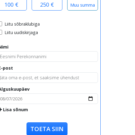
100 €
250 €
Liitu sõbraklubiga
Liitu uudiskirjaga
Nimi
E-post
Alguskuupäev
Lisa sõnum
TOETA SIIN