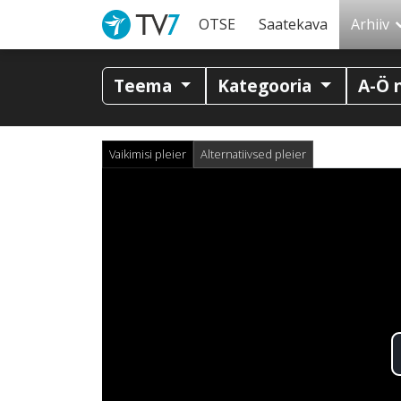
OTSE
Saatekava
Arhiiv
Teema
Kategooria
A-Ö 
Vaikimisi pleier
Alternatiivsed pleier