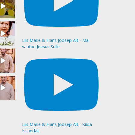
Liis Marie & Hans Joosep Alt - Ma
vaatan Jeesus Sulle
Liis Marie & Hans Joosep Alt - Kiida
Issandat