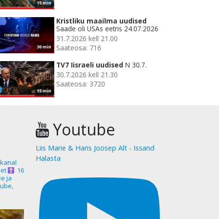
15 min
Kristliku maailma uudised
Saade oli USAs eetris 24.07.2026
31.7.2026 kell 21.00
Saateosa: 716
30 min
TV7 Iisraeli uudised
N 30.7.
30.7.2026 kell 21.30
Saateosa: 3720
15 min
Youtube
Liis Marie & Hans Joosep Alt - Issand
Halasta
akanal
et
16
ee ja
ube,