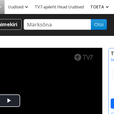
Uudised
TV7 ajaleht Head Uudised
TOETA
nimekiri
Otsi
T
S
Esita