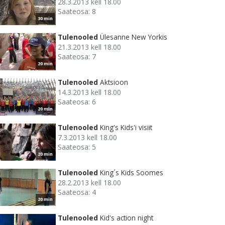
28.3.2013 kell 18.00
Saateosa: 8
30 min
Tulenooled
Ülesanne New Yorkis
21.3.2013 kell 18.00
Saateosa: 7
20 min
Tulenooled
Aktsioon
14.3.2013 kell 18.00
Saateosa: 6
20 min
Tulenooled
King's Kids'i visiit
7.3.2013 kell 18.00
Saateosa: 5
20 min
Tulenooled
King´s Kids Soomes
28.2.2013 kell 18.00
Saateosa: 4
20 min
Tulenooled
Kid's action night