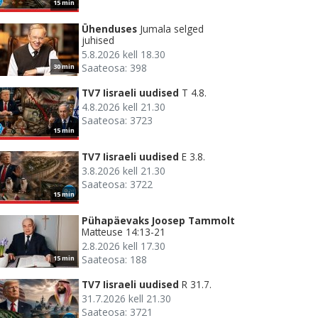
15 min
Ühenduses
Jumala selged
juhised
5.8.2026 kell 18.30
Saateosa: 398
30 min
TV7 Iisraeli uudised
T 4.8.
4.8.2026 kell 21.30
Saateosa: 3723
15 min
TV7 Iisraeli uudised
E 3.8.
3.8.2026 kell 21.30
Saateosa: 3722
15 min
Pühapäevaks Joosep Tammolt
Matteuse 14:13-21
2.8.2026 kell 17.30
Saateosa: 188
15 min
TV7 Iisraeli uudised
R 31.7.
31.7.2026 kell 21.30
Saateosa: 3721