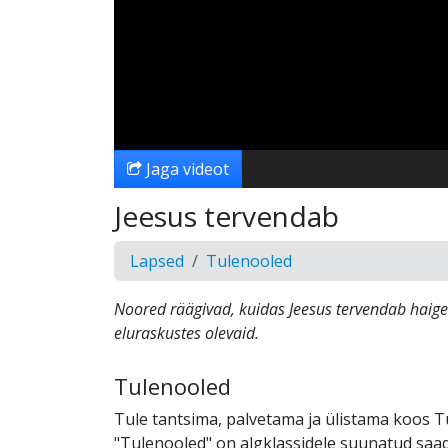
Jaga videot
Jeesus tervendab
Lapsed
Tulenooled
Noored räägivad, kuidas Jeesus tervendab haigei
eluraskustes olevaid.
Tulenooled
Tule tantsima, palvetama ja ülistama koos T
"Tulenooled" on algklassidele suunatud saad