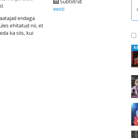
Subtiitrid:
l.
eesti
vaatajad endaga
les ehitatud nii, et
eda ka siis, kui
K