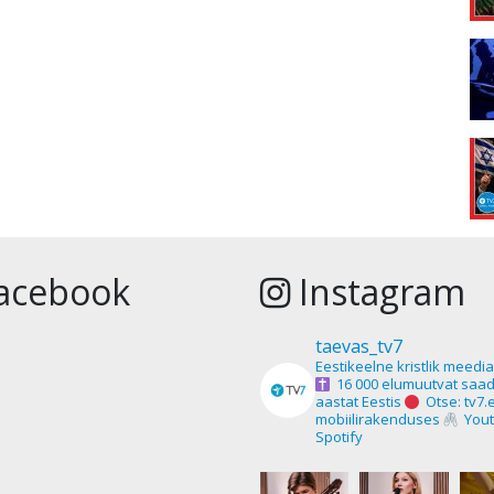
acebook
Instagram
taevas_tv7
Eestikeelne kristlik meedi
16 000 elumuutvat saad
aastat Eestis
Otse: tv7.
mobiilirakenduses
Yout
Spotify