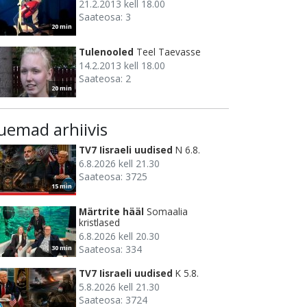
21.2.2013 kell 18.00
Saateosa: 3
20 min
Tulenooled
Teel Taevasse
14.2.2013 kell 18.00
Saateosa: 2
20 min
uemad arhiivis
TV7 Iisraeli uudised
N 6.8.
6.8.2026 kell 21.30
Saateosa: 3725
15 min
Märtrite hääl
Somaalia
kristlased
6.8.2026 kell 20.30
Saateosa: 334
30 min
TV7 Iisraeli uudised
K 5.8.
5.8.2026 kell 21.30
Saateosa: 3724