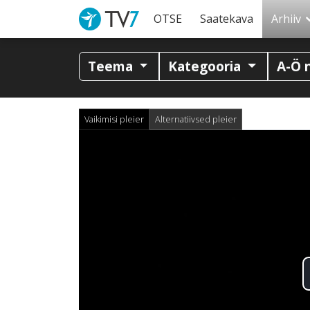
OTSE
Saatekava
Arhiiv
Teema
Kategooria
A-Ö 
Vaikimisi pleier
Alternatiivsed pleier