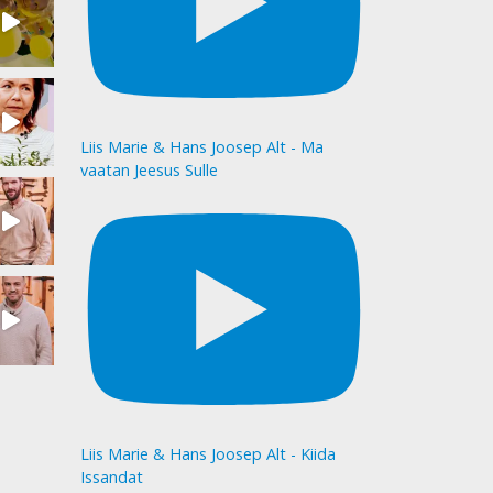
Liis Marie & Hans Joosep Alt - Ma
vaatan Jeesus Sulle
Liis Marie & Hans Joosep Alt - Kiida
Issandat