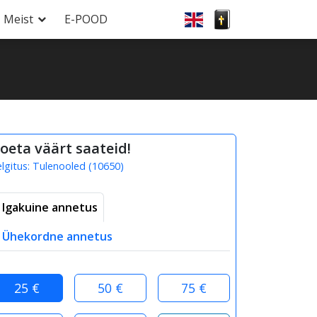
Meist
E-POOD
oeta väärt saateid!
elgitus:
Tulenooled
(
10650
)
Igakuine annetus
Ühekordne annetus
25 €
50 €
75 €