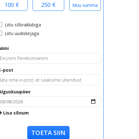
100 €
250 €
Liitu sõbraklubiga
Liitu uudiskirjaga
Nimi
E-post
Alguskuupäev
Lisa sõnum
TOETA SIIN