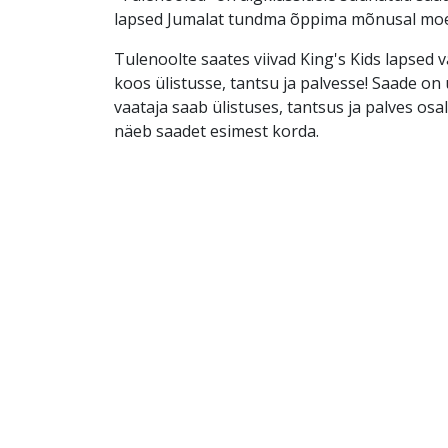
lapsed Jumalat tundma õppima mõnusal moe
Tulenoolte saates viivad King's Kids lapsed 
koos ülistusse, tantsu ja palvesse! Saade on ü
vaataja saab ülistuses, tantsus ja palves osal
näeb saadet esimest korda.