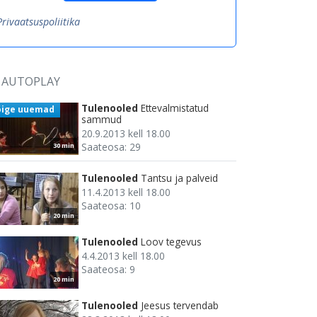
Privaatsuspoliitika
AUTOPLAY
Tulenooled
Ettevalmistatud
õige uuemad
sammud
20.9.2013 kell 18.00
Saateosa: 29
30 min
Tulenooled
Tantsu ja palveid
11.4.2013 kell 18.00
Saateosa: 10
20 min
Tulenooled
Loov tegevus
4.4.2013 kell 18.00
Saateosa: 9
20 min
Tulenooled
Jeesus tervendab