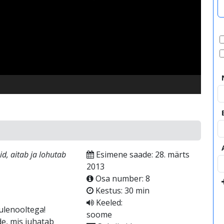
video
d, aitab ja lohutab
Esimene saade: 28. märts
2013
Osa number: 8
Kestus: 30 min
Keeled:
ulenooltega!
soome
e, mis juhatab